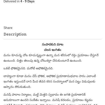
4 - 9 Days
Description
సంపాదకుని మాట
చలన ఇంగితం
మనం కూచున్న చోట కూచున్నట్టుగా ఉన్నా మన శరీరంలో రక్తం ప్రయాణం చేస్తూనే
ఉంటుంది. చిత్తం తలంపు ఉన్న చోటుకల్లా చేరుకుంటూనే ఉంటుంది.
ఒకటి భౌతికమైనది. మరోటి అభౌతికమైనది.
బాహ్యంగా కూడా మనం చేసే భౌతిక, అభౌతిక ప్రయాణానుభవాల సారం ఎలాంటి
ఇంగితం ఇస్తుందనే దాని మీద జీవన కఠిన సందర్భాలలో మన పట్టు విడుపులకు
ఆస్కారం దొరుకుతుంది.
మనిషి పాదాల నిర్మాణం, మట్టి మెత్తని స్వభావం ఈ జగతి ప్రయాణానికి
అనుకూలంగా ఉందని సంకేతం ఇచ్చాయి. మనిషి కదలడం, ప్రయాణం కట్టడం