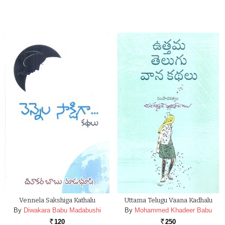
Vennela Sakshiga Kathalu
Uttama Telugu Vaana Kadhalu
By
Diwakara Babu Madabushi
By
Mohammed Khadeer Babu
120
250
Rs.
Rs.