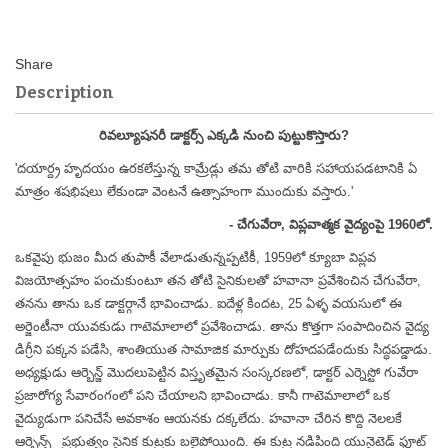
Description
రివల్యూషనరీ డాక్టర్స్ ఎక్కడి నుంచి పుట్టుకొస్తారు?
'దయార్ద్ర హృదయం ఉరకలేస్తున్న కామ్రేడ్లు తమ తోటి వారికి సహాయపడటానికి ఏ
మాత్రం శషభిషలు లేకుండా వెంటనే ఉత్సాహంగా ముందుకు వస్తారు.'
- చేగువేరా, విప్లవాత్మక వైద్యంపై 1960లో.
ఒకవైపు భుజం మీద తుపాకీ వేలాడుతున్నప్పటికీ, 1959లో క్యూబా విప్లవ
విజయోత్సహం పంచుకుంటూ తన తోటి సైనికులతో హవానా ప్రవేశించిన చేగువేరా,
తనను తాను ఒక డాక్టర్గానే భావించాడు. ఐదేళ్ల కిందట, 25 ఏళ్ళ వయసులో ఈ
అర్జెంటీనా యువకుడు గాటెమాలాలో ప్రవేశించాడు. తాను కొత్తగా సంపాదించిన వైద్య
డిగ్రీని పక్కన పడేసి, శాంతియుత సామాజిక మార్పుకు దోహదపడేందుకు సిద్ధపడ్డాడు.
అధ్యక్షుడు ఆర్బెన్జ్ మొదలుపెట్టిన విస్తృతమైన సంస్కరణలో, డాక్టర్ ఎర్నెస్టో గువేరా
ప్రజారోగ్య సేవారంగంలో పని చేయాలని భావించాడు. కానీ గాటెమాలాలో ఒక
వైద్యుడుగా పనిచేసే అవకాశం ఆయనకు దక్కలేదు. హవానా చేరిన కొద్ది నెలలకే
ఆర్బెన్స్ట్ ప్రభుత్వం సైనిక కుట్రకు బలైపోయింది. ఈ కుట్ర నడిపింది యునైటెడ్ ఫ్రూట్