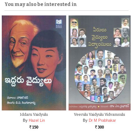
You may also be interested in
Iddaru Vaidyulu
Veerulu Vaidyulu Vidvamsulu
By
Hazel Lin
By
Dr M Prabhakar
150
300
Rs.
Rs.