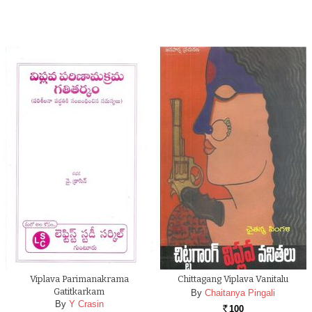
Viplava Parimanakrama
Chittagang Viplava Vanitalu
Gatitkarkam
By
Chaitanya Pingali
By
Y Crasin
100
Rs.