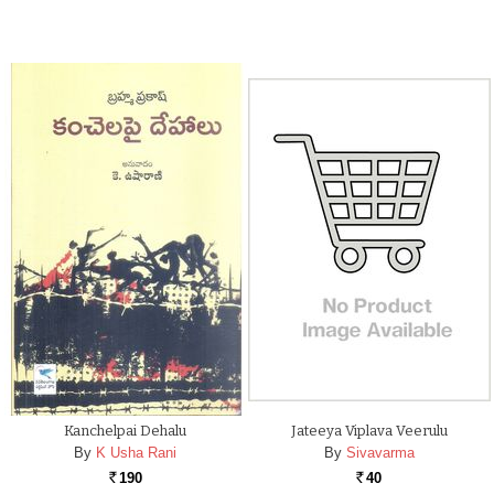
Kanchelpai Dehalu
Jateeya Viplava Veerulu
By
K Usha Rani
By
Sivavarma
190
40
Rs.
Rs.