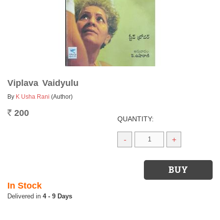
Viplava Vaidyulu
By
K Usha Rani
(Author)
200
Rs.
QUANTITY:
-
+
In Stock
4 - 9 Days