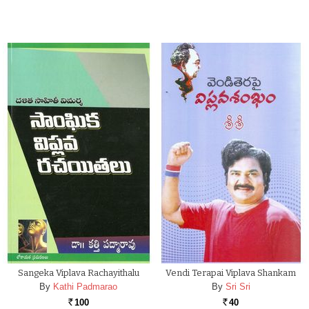
Sangeka Viplava Rachayithalu
Vendi Terapai Viplava Shankam
By
Kathi Padmarao
By
Sri Sri
100
40
Rs.
Rs.