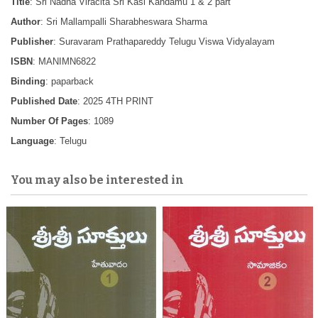
Title
: Sri Nadha Viracita Sri Kasi Kandamu 1 & 2 part
Author
: Sri Mallampalli Sharabheswara Sharma
Publisher
: Suravaram Prathapareddy Telugu Viswa Vidyalayam
ISBN
: MANIMN6822
Binding
: paparback
Published Date
: 2025 4TH PRINT
Number Of Pages
: 1089
Language
: Telugu
You may also be interested in