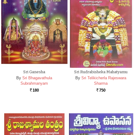
Sri Ganesha
Sri Rudrabisheka Mahatyamu
By
Sri Bhagavathula
By
Sri Telikicherla Rajeswara
Subrahmanyam
Sharma
180
750
Rs.
Rs.