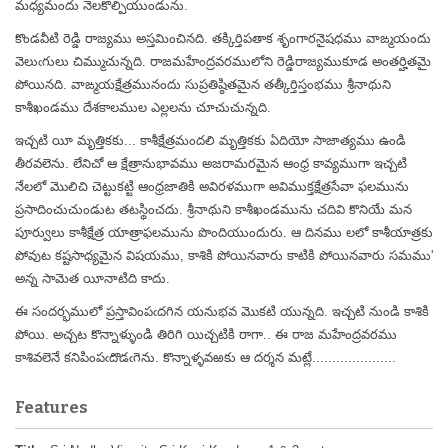
మధ్యమందు నెలకొల్పియుండును.
కొండవీటి రెడ్డి రాజ్యము అస్తమించినది. తక్కిర్తిపతాక శృంగారనైషధము వాఙ్మయందు
వెలుఁగులు చిమ్ముచున్నది. రాజమహేంద్రవరములోని రెడ్డిరాజ్యముకూడ అంతర్హితమై
పోయినది. వాఙ్మయక్షేత్రమునందు సుప్రతిష్ఠితమైన తత్కీర్తిస్తంభము శ్రీనాథుని
కాశీఖండము దేశకాలముల ఎల్లలను చూచుచున్నది.
ఇచ్చటి యీ మృత్తికకు... కాశీక్షేత్రమందలి మృత్తికకు ఏదియో సాజాత్యము ఉండి
తీరవలెను. లేనిచో ఆ క్షేత్రానుభావము అజరామరమైన ఆంధ్ర కావ్యముగా ఇచ్చటి
నేలలో మొలిచి చెట్టుకట్టి ఆంధ్రజాతికి అవిరళముగా అవిముక్తక్షేత్రసేవా ఫలమును
ప్రసాదించుచుండుట తటస్థించదు. శ్రీనాథుని కాశీఖండమును చదివి కొనియే మన
పూర్వులు కాశీక్షేత్ర యాత్రాఫలమును పొందియుందురు. ఆ దినము లలో కాశీయాత్రకు
పోవుట కష్టసాధ్యమైన విషయము, కాశికి పోయినవారు కాటికి పోయినవారు సమము'
అన్న సామెత యీనాటిది కాదు.
ఈ సందర్భములో ప్రస్తావింపఁదగిన యనుభవ మొకటి యున్నది. ఇచ్చటి నుండి కాశికి
పోయి. అచ్చట కొన్నాళ్ళుండి తిరిగి యిచ్చటికి రాగా.. ఈ రాజ మహేంద్రవరము
కాశివలెనే కనిపింపఁదొడఁగెను. కొన్నాళ్ళవఱకు ఆ దర్శన మట్లే.....................
Features