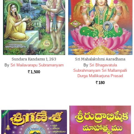
Sundara Kandamu 1, 2&3
Sri Mahalakshmi Aaradhana
By
Sri Mailavarapu Subramanyam
By
Sri Bhagavatula
Subrahmanyam Sri Mallampalli
1,500
Rs.
Durga Mallikarjuna Prasad
180
Rs.