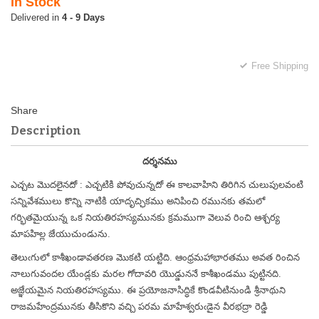
In Stock
4 - 9 Days
Free Shipping
Description
దర్శనము
ఎచ్చట మొదలైనదో : ఎచ్చటికి పోవుచున్నదో ఈ కాలవాహిని తిరిగిన చులుపులవంటి
సన్నివేశములు కొన్ని నాటికి యాదృచ్ఛికము అనిపించి రమునకు తమలో
గర్భితమైయున్న ఒక నియతిరహస్యమునకు క్రమముగా వెలువ రించి ఆశ్చర్య
మాపహిల్ల జేయుచుండును.
తెలుఁగులో కాశీఖండావతరణ మొకటి యట్టిది. ఆంధ్రమహాభారతము అవత రించిన
నాలుగువందల యేండ్లకు మరల గోదావరి యొడ్డుననే కాశీఖండము పుట్టినది.
అజ్ఞేయమైన నియతిరహస్యము. ఈ ప్రయోజనాసిద్ధికే కొండవీటినుండి శ్రీనాథుని
రాజమహేంద్రమునకు తీసికొని వచ్చి పరమ మాహేశ్వరుఁడైన వీరభద్రా రెడ్డి