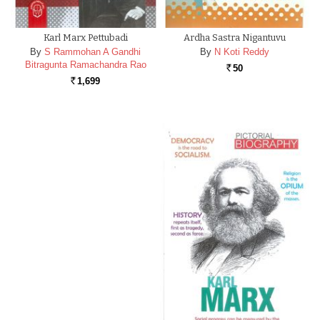
Karl Marx Pettubadi
Ardha Sastra Nigantuvu
By
S Rammohan A Gandhi
By
N Koti Reddy
Bitragunta Ramachandra Rao
50
Rs.
1,699
Rs.