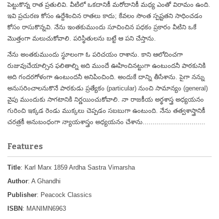
పెట్టుకొన్న రాత ప్రతులివి. వీటిలో ఒకదానికీ మరోదానికీ మధ్య ఎంతో విరామం ఉంది.
ఇవి ప్రచురణ కోసం ఉద్దేశించిన రాతలు కాదు; కేవలం సొంత స్పష్టతని సాధించడం
కోసం రాసుకొన్నవి. నేను ఇంతకుముందు సూచించిన పధకం ప్రకారం వీటిని ఒకే
మొత్తంగా మలుచుకోవాలి. పరిస్థితులను బట్టే ఆ పని చేస్తాను.
నేను అంతకుముందు స్థూలంగా ఓ పరిచయం రాశాను. కాని ఆలోచించగా
రుజువుచేయాల్సిన ఫలితాల్ని అది ముందే ఊహించినట్టుగా ఉంటుందనీ పాఠకునికి
అది గందరగోళంగా ఉంటుందనీ అనిపించింది. అందుకే దాన్ని తీసేశాను. పైగా నన్ను
అనుసరించాలనుకొనే పాఠకుడు ప్రత్యేకం (particular) నుంచి సామాన్యం (general)
వైపు ముందుకు సాగటానికి నిర్ణయించుకోవాలి. నా రాజకీయ అర్థశాస్త్ర అధ్యయనం
గురించి ఇక్కడ రెండు ముక్కలు చెప్పడం సబబుగా ఉంటుంది. నేను తత్వశాస్త్రానికీ
చరత్రకీ అనుబంధంగా న్యాయశాస్త్రం అధ్యయనం చేశాను................................
Features
Title
: Karl Marx 1859 Ardha Sastra Vimarsha
Author
: A Ghandhi
Publisher
: Peacock Classics
ISBN
: MANIMN6963