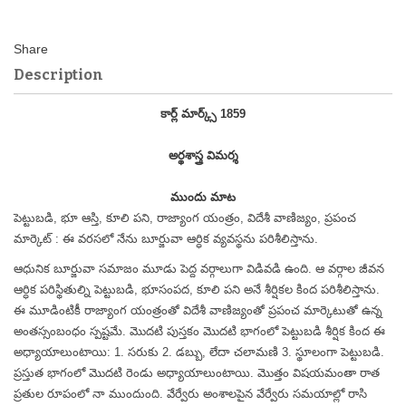
Description
కార్ల్ మార్క్స్ 1859
అర్థశాస్త్ర విమర్శ
ముందు మాట
పెట్టుబడి, భూ ఆస్తి, కూలి పని, రాజ్యాంగ యంత్రం, విదేశీ వాణిజ్యం, ప్రపంచ
మార్కెట్ : ఈ వరసలో నేను బూర్జువా ఆర్ధిక వ్యవస్థను పరిశీలిస్తాను.
ఆధునిక బూర్జువా సమాజం మూడు పెద్ద వర్గాలుగా విడివడి ఉంది. ఆ వర్గాల జీవన
ఆర్ధిక పరిస్థితుల్ని పెట్టుబడి, భూసంపద, కూలి పని అనే శీర్షికల కింద పరిశీలిస్తాను.
ఈ మూడింటికీ రాజ్యాంగ యంత్రంతో విదేశీ వాణిజ్యంతో ప్రపంచ మార్కెటుతో ఉన్న
అంతస్సంబంధం స్పష్టమే. మొదటి పుస్తకం మొదటి భాగంలో పెట్టుబడి శీర్షిక కింద ఈ
అధ్యాయాలుంటాయి: 1. సరుకు 2. డబ్బు, లేదా చలామణి 3. స్థూలంగా పెట్టుబడి.
ప్రస్తుత భాగంలో మొదటి రెండు అధ్యాయాలుంటాయి. మొత్తం విషయమంతా రాత
ప్రతుల రూపంలో నా ముందుంది. వేర్వేరు అంశాలపైన వేర్వేరు సమయాల్లో రాసి