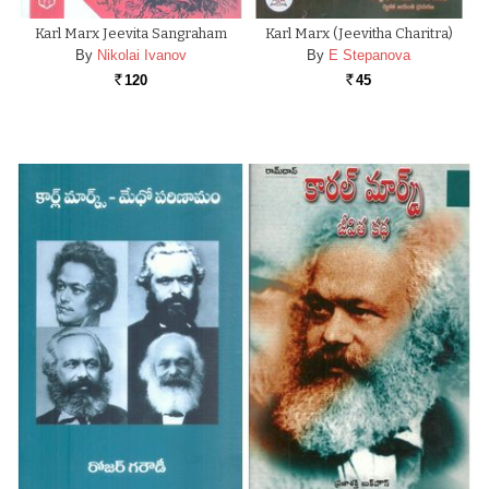
Karl Marx Jeevita Sangraham
Karl Marx (Jeevitha Charitra)
By
Nikolai Ivanov
By
E Stepanova
120
45
Rs.
Rs.