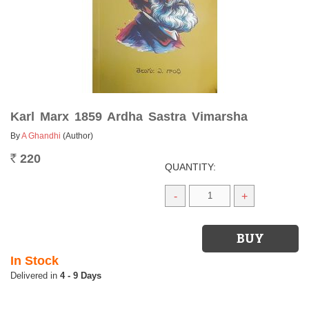
Karl Marx 1859 Ardha Sastra Vimarsha
By
A Ghandhi
(Author)
220
Rs.
QUANTITY:
-
+
In Stock
4 - 9 Days