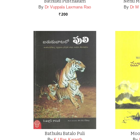
Bathuku Pusthakam
Nenu M
By
Dr Vuppala Laxmana Rao
By
Dr M 
200
Rs.
Bathuku Batalo Puli
Moo
By
K Ullas Karanth
By