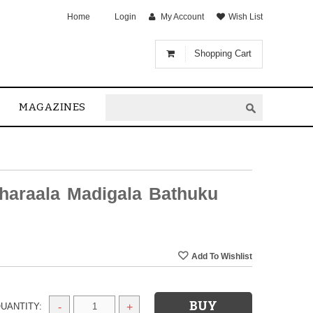
Home
Login
My Account
Wish List
Shopping Cart
MAGAZINES
haraala Madigala Bathuku
UANTITY:
-
+