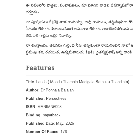
ఈ నవలలోని పాత్రలు, సంభాషణలు, మా మాదిగ వాడల జీవద్భాషలో రాయబడి
దగ్గరైనవి.
నా పూర్వీకులు కీ॥శే॥ తాత రామయ్య, అన్న రాములు, తల్లిదండ్రులు కొ
పీటుకం లేకుంట కుటుంబమంత ఆనవాలు లేకుంట అంతరించిపోయిన నా ఆత్మ
తిరుపతి గార్లకు అక్షర నివాళ్ళు.
నా తండ్లాటను, తపనను గుర్తించి నీవు తప్పకుంటా రాయగలవని నాలో ఆత్
ప్రముఖ కవి, రచయిత, ఉద్యమకారుడు కీ॥శే॥ చైతన్యప్రకాష్ అన్న గారికి వినమ్
Features
Title
: Landa ( Moodu Tharaala Madigala Bathuku Thandlata)
Author
: Dr Ponnala Balaiah
Publisher
: Persectives
ISBN
: MANIMN6998
Binding
: paparback
Published Date
: May, 2026
Number Of Pages
: 176