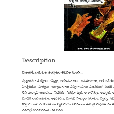
Description
పులుకాషి బతుకుల తండ్లాటల తపనల నుంచి...
పుట్టుకనుంచే కష్టాలు కన్నీళ్లు, ఆకలిమంటలు, అవమానాలు, అణిచివేతల
హెచ్చరికలు, హత్యలు, అత్యాచారాలు పచ్చిగాయాలు సలపరింత. ఊరికి
లేని పుల్కాషి బతుకులు, పేదరికం, నిరక్షరాస్యత, అనారోగ్యం, అభద్ర
మాదిగ లందబతుకుల అక్షరీకరణ, మానవ హక్కుల పోరాటం. స్వేచ్ఛ, 
కొల్లుగుంటల ఎంకులాటలు వ్యవసాయ పనిముట్లు ఉత్పత్తి సాధనాలను ఈ దే
వెదజల్లే లo
దపరిమళం ఈ నవల.