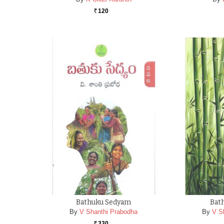
120
Rs.
Bathuku Sedyam
Bat
By
V Shanthi Prabodha
By
V S
330
Rs.