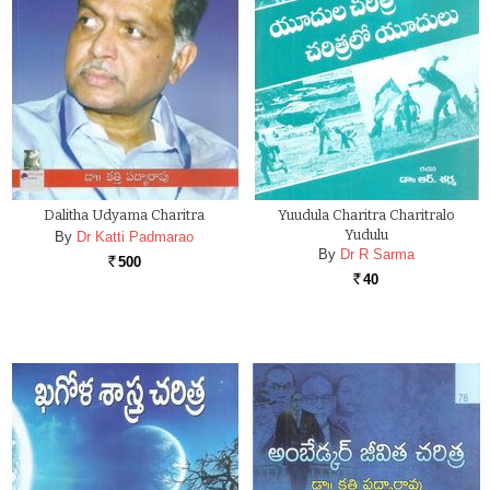
Dalitha Udyama Charitra
Yuudula Charitra Charitralo
Yudulu
By
Dr Katti Padmarao
By
Dr R Sarma
500
Rs.
40
Rs.