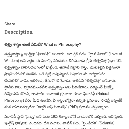
Description
తత్త్వ శాస్త్రం అంటే ఏమిటి? What is Philosophy?
తత్త్వశాస్త్రాన్ని ఇంగ్లీష్లో "ఫిలాసఫీ" అంటారు. అది గ్రీక్ పదం. “జ్ఞాన పిపాస” (Love of
Wisdom) అని అర్ధం. ఈ పదాన్ని పరిచయం చేసినవాడు గ్రీకు తత్త్వవేత్త పైథాగరస్.
తత్త్వశాస్త్రం బానిసయుగంలో పుట్టింది. ఆనాటి విజ్ఞాన శాస్త్రం మొలకెత్తిన విత్తనంలా
ప్రాధమికదశలో ఉండేది. ఒకే వ్యక్తి అన్నివిజ్ఞాన విషయాలను అధ్యయనం
చేయగలిగేవాడు. ఆకళింపు జేసుకోగలిగేవాడు. అతడిని "తత్త్వవేత్త” అనేవారు.
ప్రాచీన కాలం విజ్ఞానమంతటిని తత్త్వశాస్త్రం అని పిలిచేవారు. న్యూటన్ ఫిజిక్స్,
లిన్నేయస్ బోటనీ, లామార్క్ జువాలజీ గ్రంధాలు కూడా ఫిలాసఫీ (Natural
Philosophy) పేరు మీద ఉండేవి. ఏ శాస్త్రంలోనైనా ఉన్నత ప్రమాణం సాధిస్తే ఇప్పటికీ
మన యూనివర్సిటీలు "డాక్టర్ అఫ్ ఫిలాసఫీ" (PhD) ప్రదానం చేస్తున్నాయి.
ఫిలాసఫీ స్థానే “సైన్సు” అనే పదం 19వ శతాబ్దంలోనే వాడుకలోకి వచ్చింది. ఇది ఫ్రెంచి,
ఇంగ్లీష్ భాషలకు చెందినది. దీని మూలం లాటిన్ పదం “సైంటియా” (Sciantia).