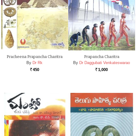
Pracheena Prapancha Charitra
Prapancha Charitra
By
Dr Rk
By
Dr Daggubati Venkateswarao
450
1,000
Rs.
Rs.