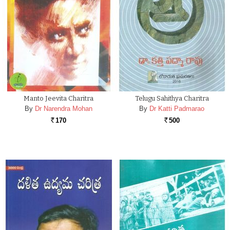
Manto Jeevita Charitra
Telugu Sahithya Charitra
By
Dr Narendra Mohan
By
Dr Katti Padmarao
170
500
Rs.
Rs.