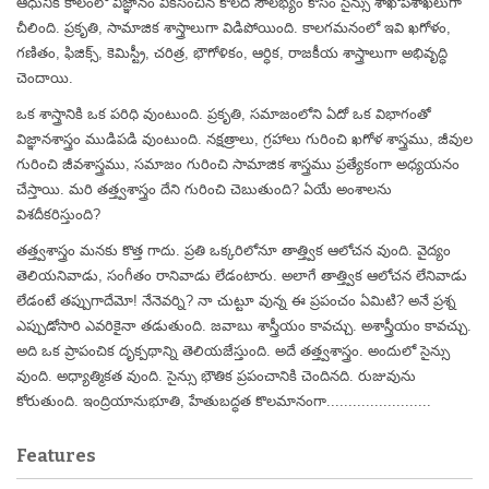
ఆధునిక కాలంలో విజ్ఞానం వికసించిన కొలదీ సౌలభ్యం కోసం సైన్సు శాఖోపశాఖలుగా
చీలింది. ప్రకృతి, సామాజిక శాస్త్రాలుగా విడిపోయింది. కాలగమనంలో ఇవి ఖగోళం,
గణితం, ఫిజిక్స్, కెమిస్ట్రీ, చరిత్ర, భౌగోళికం, ఆర్ధిక, రాజకీయ శాస్త్రాలుగా అభివృద్ధి
చెందాయి.
ఒక శాస్త్రానికి ఒక పరిధి వుంటుంది. ప్రకృతి, సమాజంలోని ఏదో ఒక విభాగంతో
విజ్ఞానశాస్త్రం ముడిపడి వుంటుంది. నక్షత్రాలు, గ్రహాలు గురించి ఖగోళ శాస్త్రము, జీవుల
గురించి జీవశాస్త్రము, సమాజం గురించి సామాజిక శాస్త్రము ప్రత్యేకంగా అధ్యయనం
చేస్తాయి. మరి తత్త్వశాస్త్రం దేని గురించి చెబుతుంది? ఏయే అంశాలను
విశదీకరిస్తుంది?
తత్త్వశాస్త్రం మనకు కొత్త గాదు. ప్రతి ఒక్కరిలోనూ తాత్త్విక ఆలోచన వుంది. వైద్యం
తెలియనివాడు, సంగీతం రానివాడు లేడంటారు. అలాగే తాత్త్విక ఆలోచన లేనివాడు
లేడంటే తప్పుగాదేమో! నేనెవర్ని? నా చుట్టూ వున్న ఈ ప్రపంచం ఏమిటి? అనే ప్రశ్న
ఎప్పుడోసారి ఎవరికైనా తడుతుంది. జవాబు శాస్త్రీయం కావచ్చు. అశాస్త్రీయం కావచ్చు.
అది ఒక ప్రాపంచిక దృక్పథాన్ని తెలియజేస్తుంది. అదే తత్త్వశాస్త్రం. అందులో సైన్సు
వుంది. అధ్యాత్మికత వుంది. సైన్సు భౌతిక ప్రపంచానికి చెందినది. రుజువును
కోరుతుంది. ఇంద్రియానుభూతి, హేతుబద్ధత కొలమానంగా........................
Features