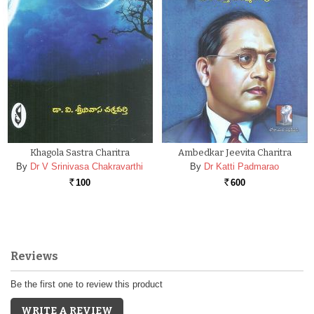
Khagola Sastra Charitra
Ambedkar Jeevita Charitra
By
Dr V Srinivasa Chakravarthi
By
Dr Katti Padmarao
100
600
Rs.
Rs.
Reviews
Be the first one to review this product
WRITE A REVIEW