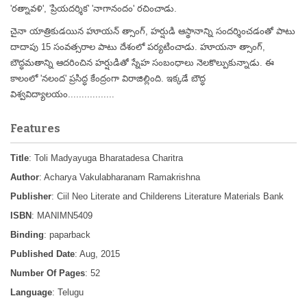
'రత్నావళి', 'ప్రియదర్శిక' 'నాగానందం' రచించాడు.
చైనా యాత్రికుడయిన హూయన్ త్సాంగ్, హర్షుడి ఆస్థానాన్ని సందర్శించడంతో పాటు
దాదాపు 15 సంవత్సరాల పాటు దేశంలో పర్యటించాడు. హూయనా త్సాంగ్,
బౌద్ధమతాన్ని ఆదరించిన హర్షుడితో స్నేహ సంబంధాలు నెలకొల్పుకున్నాడు. ఈ
కాలంలో 'నలంద' ప్రసిద్ధ కేంద్రంగా విరాజిల్లింది. ఇక్కడే బౌద్ధ
విశ్వవిద్యాలయం.................
Features
Title
: Toli Madyayuga Bharatadesa Charitra
Author
: Acharya Vakulabharanam Ramakrishna
Publisher
: Ciil Neo Literate and Childerens Literature Materials Bank
ISBN
: MANIMN5409
Binding
: paparback
Published Date
: Aug, 2015
Number Of Pages
: 52
Language
: Telugu