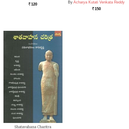
By
Acharya Kutati Venkata Reddy
120
Rs.
150
Rs.
Shatavahana Charitra