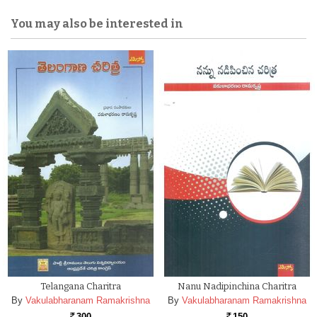
You may also be interested in
Telangana Charitra
Nanu Nadipinchina Charitra
By
Vakulabharanam Ramakrishna
By
Vakulabharanam Ramakrishna
300
150