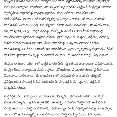
గుప్తుల అనంతరయుగంలో, కాలక్రమంలో బాగా వేళ్లూనుకొన్న ప్రాంతీయ అస్తిత్వాలు
ఆరంభమయ్యాయి. రాజకీయ, సాంస్కృతిక సమైక్యతను సృష్టించే కేంద్రీకృత అధికార
వ్యవస్థమీద ఆధారపడ్డ సామ్రాజ్యభావన, మరెంతోకాలం సానుకూలంగా
కనిపించలేదు. ఈ కాలంలో అనేక వ్యవస్థలు ఏర్పాటు కావడంతో పాటు ఈనాడు
భారతదేశం ఎదుర్కొంటున్న సమస్యలను కూడా మనం గమనిస్తాం. ప్రాంతీయ భాష,
కళ, వాస్తుకళ, శిల్పం, ఆర్థిక వ్యవస్థ, సంస్కృతి వంటి అంశాల మీద ఆధారపడ్డ
ప్రాంతీయవాద భావనలు వేళ్లూనుకోవడం ప్రారంభమైంది. ఉత్తరం, దక్షిణం, తూర్పు,
పడమర అనే బహుళ ప్రాంతాల మీద ఆధారపడ్డ, భిన్న ప్రాంతాలతో కూడిన
భారతదేశాన్ని అంగీకరించడానికి ఇది దారితీసింది. ప్రజల దృక్పథాన్ని ప్రభావితం చేసిన
భావనగా స్థానికవాదం వృద్ధి చెందడానికి ఈ కాలం కొంతవరకూ మార్గం ఏర్పరచింది.
గుప్తుల అనంతర యుగంలో ఉత్తర భారతదేశం, ప్రాంతీయ రాజ్యాలుగా విడిపోయింది.
ఈ ప్రాంతీయ రాజ్యాలను మలిగుప్తులు, మౌఖరులు, పుష్యభూతులు, ప్రతీహారులు
మొ॥వారు పాలించారు. ఈ రాజవంశాలలో పుష్యభూతి రాజవంశం చరిత్రలో
ప్రసిద్ధిగాంచిన హర్షవర్ధనుడిని అందించింది. హర్షవర్ధనుడు, ప్రభాకర వర్ధనుడి
చిన్నకుమారుడు.
హర్షవర్ధనుడు, కనౌజ్ను రాజధానిగా చేసుకొన్నాడు. తరువాత ఇతను థానేశ్వర్
పాలకుడయ్యాడు. ఇతని ఆస్థానకవి బాణభట్టు రచించిన 'హర్షచరిత' అనే జీవిత
చరిత్ర ఆధారంగా హర్షుడి జీవితాన్నీ, ఘనకార్యాలను పునర్నిర్మించవచ్చు. బాణభట్టు,
'కాదంబరి' అనే కావ్యాన్ని కూడా రచించాడు. హర్షుడు స్వయంగా కవి. ఇతను