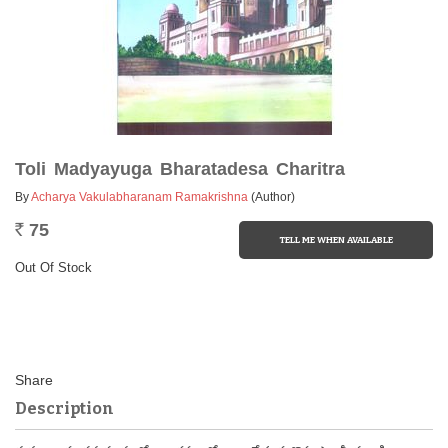
Toli Madyayuga Bharatadesa Charitra
By
Acharya Vakulabharanam Ramakrishna
(Author)
75
Rs.
Out Of Stock
Description