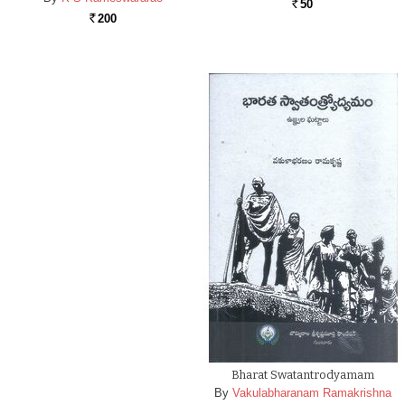
50
Rs.
200
Rs.
Bharat Swatantrodyamam
By
Vakulabharanam Ramakrishna