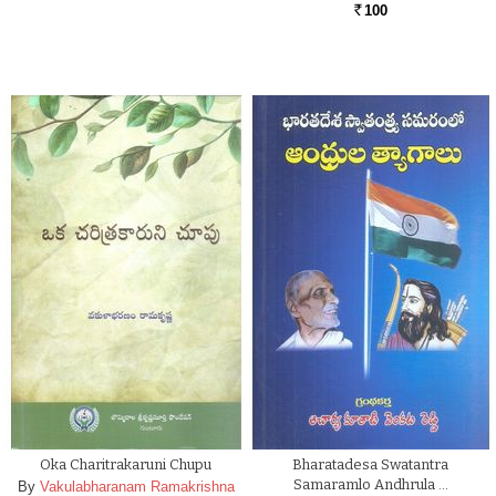
100
Rs.
Oka Charitrakaruni Chupu
Bharatadesa Swatantra
Samaramlo Andhrula …
By
Vakulabharanam Ramakrishna