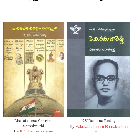
Rs.
Rs.
Bharatadesa Charitra
K V Ramana Reddy
Samskriuthi
By
Vakulabharanam Ramakrishna
By
K S Kameswararao