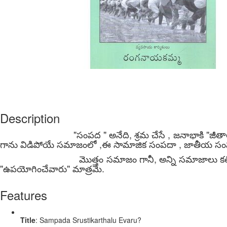
Description
"సంపద " అనేది, శ్రమ చేసే , జనాభాకి "జీతాల" భాగం
గాను విడిపోయే సమాజంలో ,ఈ సామాజిక సంపదా , జాతీయ సంపద
మొత్తం సమాజం గానీ, అన్ని సమాజాలు కలిసి గానీ, 
"ఉపయోగించేవారు" మాత్రమే.
Features
Title
: Sampada Srustikarthalu Evaru?