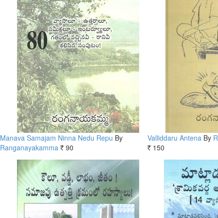
Manava Samajam Ninna Nedu Repu
By
Valliddaru Antena
By
R
Ranganayakamma
90
150
Rs.
Rs.