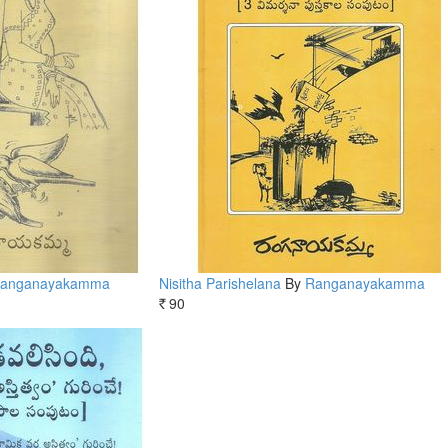
anganayakamma
Nisitha Parishelana
By
Ranganayakamma
90
Rs.