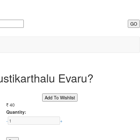
stikarthalu Evaru?
40
Rs.
Quantity:
-
+