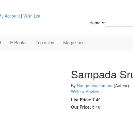
y Account
|
Wish List
Search
t
E Books
Top sales
Magazines
Sampada Sru
By
Ranganayakamma
(Author)
Write a Review
List Price:
40
Rs.
Our Price:
40
Rs.