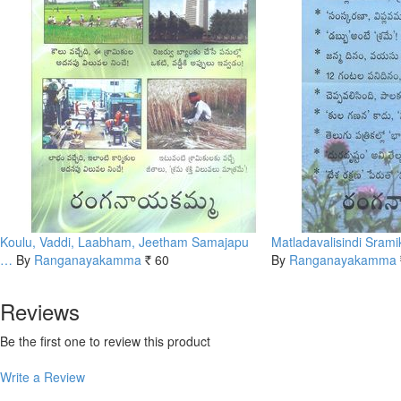
Koulu, Vaddi, Laabham, Jeetham Samajapu
Matladavalisindi Sram
…
By
Ranganayakamma
60
By
Ranganayakamma
Rs.
Reviews
Be the first one to review this product
Write a Review