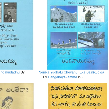
 Undakudadhu
By
Nenika Yudhalu Cheyanu! Eka Sainikudiga
0
…
By
Ranganayakamma
80
Rs.