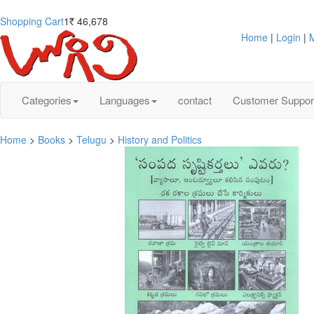
Shopping Cart
1
46,678
Rs.
Home
|
Login
|
M
Categories
Languages
contact
Customer Suppor
Home
>
Books
>
Telugu
>
History and Politics