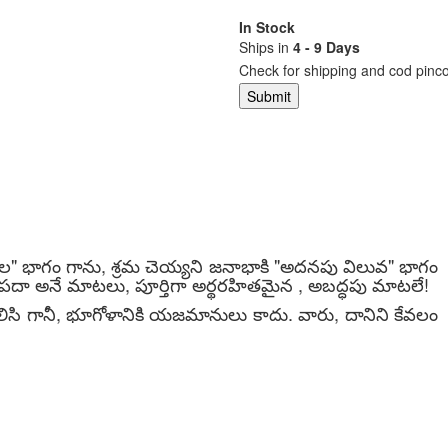
In Stock
Ships in
4 - 9 Days
Check for shipping and cod pinc
 గాను, శ్రమ చెయ్యని జనాభాకి "అదనపు విలువ" భాగం
ా అనే మాటలు, పూర్తిగా అర్థరహితమైన , అబద్ధపు మాటలే!
భూగోళానికి యజమానులు కాదు. వారు, దానిని కేవలం