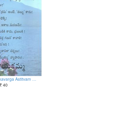
ikavarga Astitvam …
40
Rs.