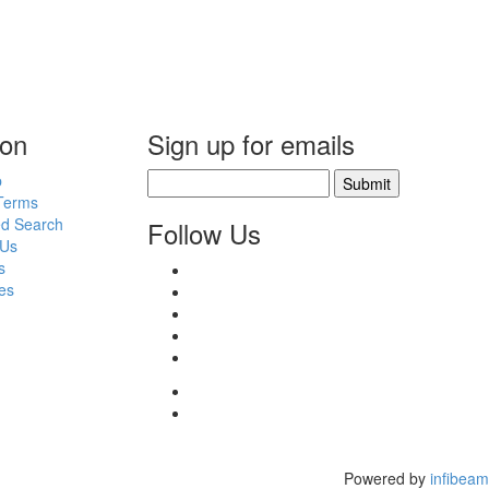
ion
Sign up for emails
p
Submit
Terms
d Search
Follow Us
 Us
s
es
Powered by
infibeam