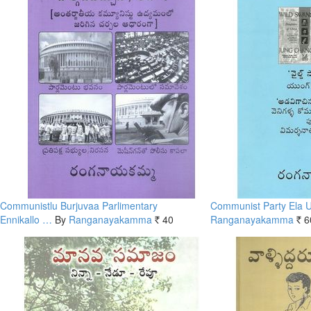
Communistlu Burjuvaa Parlimentary
Communist Party Ela
Ennikallo …
By
Ranganayakamma
40
Ranganayakamma
6
Rs.
Rs.