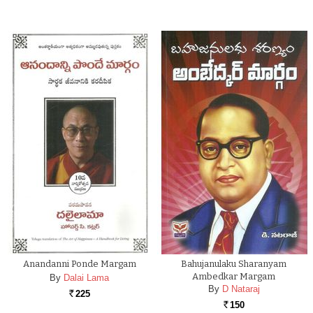
Anandanni Ponde Margam
Bahujanulaku Sharanyam
Ambedkar Margam
By
Dalai Lama
By
D Nataraj
225
Rs.
150
Rs.