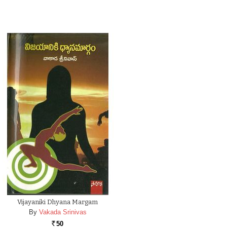
Vijayaniki Dhyana Margam
By
Vakada Srinivas
50
Rs.