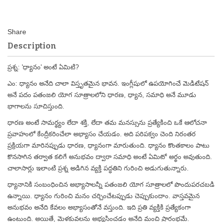
Description
ప్రశ్న: 'ధ్యానం' అంటే ఏమిటి?
ఎం: ధ్యానం అనేది చాలా విస్తృతమైన భావన. ఇంగ్లీషులో ఉపయోగించే మెడిటేషన్
అనే పదం పతంజలి యోగ సూత్రాలలోని ధారణ, ధ్యాన, సమాధి అనే మూడు
భాగాలను సూచిస్తుంది.
ధారణ అంటే సామర్థ్యం లేదా శక్తి, లేదా తమ మనస్సును ప్రత్యేకించి ఒకే ఆలోచనా
ప్రవాహంలో కేంద్రీకరించేలా అభ్యాసం చేయడం. అది పరిపక్వం చెంది నిరంతర
ప్రక్రియగా మారినప్పుడు ధారణ, ధ్యానంగా మారుతుంది. ధ్యానం కొంతకాలం పాటు
కొనసాగిన తర్వాత కలిగే అనుభవం ద్వారా సమాధి అంటే ఏమిటో అర్థం అవుతుంది.
చాలాసార్లు ఇలాంటి ప్రశ్న అడిగిన వ్యక్తి పద్ధతిని గురించి అడుగుతున్నారు.
ధ్యానానికి సంబంధించిన అభ్యాసాలన్నీ పతంజలి యోగ సూత్రాలలో పొందుపరచబడి
ఉన్నాయి. ధ్యానం గురించి మనం చర్చించేటప్పుడు చెప్పుకుందాం. వాస్తవమైన
అనుభవం అనేది కేవలం అభ్యాసంతోనే వస్తుంది. ఇది ప్రతి వ్యక్తికి ప్రత్యేకంగా
ఉంటుంది. అయితే, మెళకువలను అభ్యసించడం అనేది మంచి ప్రారంభమే.