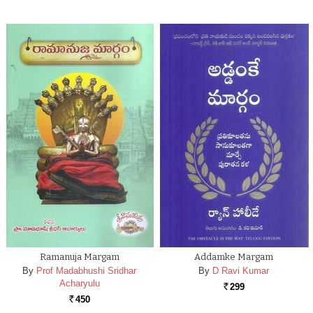
Ramanuja Margam
Addamke Margam
By
Prof Madabhushi Sridhar
By
D Ravi Kumar
Acharyulu
299
Rs.
450
Rs.