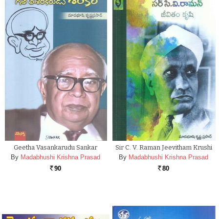
Geetha Vasankarudu Sankar
Sir C. V. Raman Jeevitham Krushi
By
Madabhushi Krishna Prasad
By
Madabhushi Krishna Prasad
90
80
Rs.
Rs.