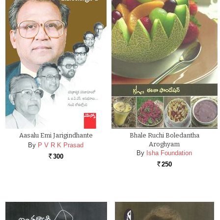
Aasalu Emi Jarigindhante
Bhale Ruchi Boledantha
Aroghyam
By
P V R K Prasad
By
Isha Foundation
300
Rs.
250
Rs.