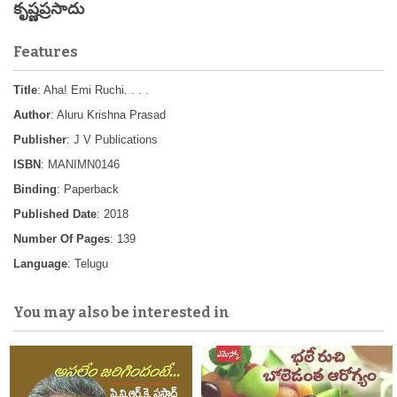
కృష్ణప్రసాదు
Features
Title
: Aha! Emi Ruchi. . . .
Author
: Aluru Krishna Prasad
Publisher
: J V Publications
ISBN
: MANIMN0146
Binding
: Paperback
Published Date
: 2018
Number Of Pages
: 139
Language
: Telugu
You may also be interested in