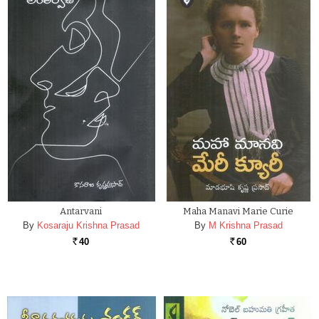
Antarvani
Maha Manavi Marie Curie
By
Kosaraju Krishna Prasad
By
M Krishna Prasad
40
60
Rs.
Rs.