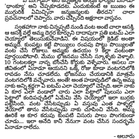
"ఏ మగాడైనా తన కన్నతల్లికి తండ్రికి భార్యకు ఏనాడూ
'థాంక్యూ' అని చెప్పకూడదట. ఎందుకుకంటే ఆ ఋణం ఈ
ముగ్గురికి ఏమిచ్చినా జన్మజన్మలకు తీరదని" చాలా
ప్రవచనాలలో చెప్పారు. వారు చెప్పినది అక్షరాలా వాస్తవం.
స్వతహాగా నాకు చిన్నప్పటి నుండి వంట అంటే చాలా ఆసక్తి.
ఆ ఆసక్తి వల్లే అమ్మ దెగ్గర కూర్చుని దాదాపుగా ప్రతి ఐటమ్ ఎలా
చెయ్యాలో తెలుసుకునేవాడిని. ఈ విషయంలో క్రెడిట్ అంతా
అమ్మదే. కుంపట్లు కట్టే పొయ్యిలు రంపపు పొట్టు పొయ్యిలతో
వంట చేసే రోజులు. అమ్మకు ఉదయం 9 కల్లా వంటంతా
పూర్తయిపోవాలి. మేము భోజనము చేసేసి స్కూళ్ళకు వెళ్ళాలి.
10 గంటలకల్లా నాన్న బోంచేసి కోర్టుకు వెళ్ళేవారు. అసలు నా
జీవితంలో ఏనాడూ ఆయనని ఒక్క రోజు కూడా వంటగదిలోకి
రావడం నేను చూడలేదు. భోజనము చేయడానికి మాత్రమే
వంటగదిలోకి వచ్చేవారు. అంతే! అంత హడావుడిలో ఉన్న అమ్మ
నాకు అన్ని శ్రద్ధగా ఏ ఐటమ్ ఎలా చెయ్యాలో చెప్పేది. ఆలా నాకు
ఏ కూర ఎలా వండాలో చారు ఎలా పెట్టాలో పులుసు ఎలా
పెట్టాలో కందిపచ్చడిలో ఏమేమి వేసి చెయ్యాలో ఇలా బుర్రకు
పట్టేసింది. వంట చేసేటప్పుడు ఏ వస్తువు ఎంత పాళ్ళల్లో
వేయాలో తాను వేసేటప్పుడు నాకు చూపించి వేసేది. అమ్మ
ఊరికే ఆ కూర కదుపు కుంపటి విసురు పాలు పొంగకుండా
చూడు.... ఇలా అనేది కానీ నేనుగా వంట చేసిన సందర్భమే
ఏనాడూ రాలేదు.
- ఆలూరు