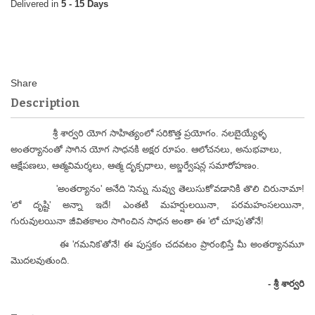
5 - 15 Days
Description
శ్రీ శార్వరి యోగ సాహిత్యంలో సరికొత్త ప్రయోగం. నలబైయ్యేళ్ళ
అంతర్యానంతో సాగిన యోగ సాధనకి అక్షర రూపం. ఆలోచనలు, అనుభవాలు,
ఆక్షేపణలు, ఆత్మవిమర్శలు, ఆత్మ దృక్పధాలు, అబ్జర్వేషన్ల సమారోహణం.
'అంతర్యానం' అనేది 'నిన్ను నువ్వు తెలుసుకో'వడానికి తొలి చిరునామా!
'లో దృష్టి' అన్నా ఇదే! ఎంతటి మహర్షులయినా, పరమహంసలయినా,
గురువులయినా జీవితకాలం సాగించిన సాధన అంతా ఈ 'లో చూపు'తోనే!
ఈ 'గమనిక'తోనే! ఈ పుస్తకం చదవటం ప్రారంభిస్తే మీ అంతర్యానమూ
మొదలవుతుంది.
- శ్రీ శార్వరి