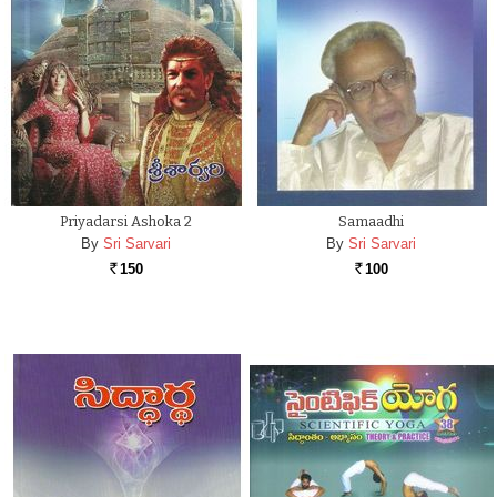
Priyadarsi Ashoka 2
Samaadhi
By
Sri Sarvari
By
Sri Sarvari
150
100
Rs.
Rs.