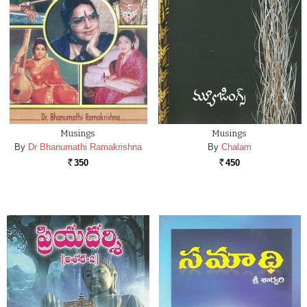
Musings
Musings
By
Dr Bhanumathi Ramakrishna
By
Chalam
350
450
Rs.
Rs.