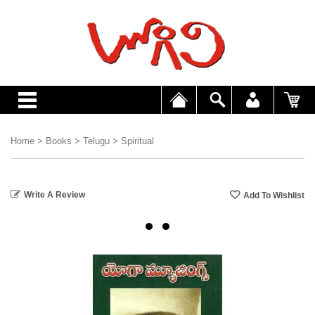
Home
>
Books
>
Telugu
>
Spiritual
Write A Review