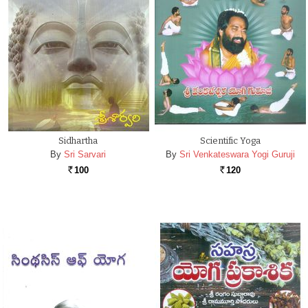
Sidhartha
Scientific Yoga
By
Sri Sarvari
By
Sri Venkateswara Yogi Guruji
100
120
Rs.
Rs.