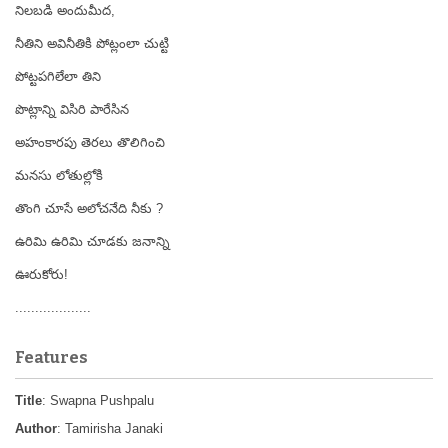
నిలబడి అందుమీద,
నీతిని అవినీతికి పోట్లంలా చుట్టి
పోట్టపగిలేలా తిని
పొట్లాన్ని విసిరి పారేసిన
అహంకారపు తెరలు తొలిగించి
మనసు లోతుల్లోకి
తొంగి చూసే అలోచనేది నీకు ?
ఉరిమి ఉరిమి చూడకు జనాన్ని
ఊరుకోరు!
...................
Features
Title
: Swapna Pushpalu
Author
: Tamirisha Janaki