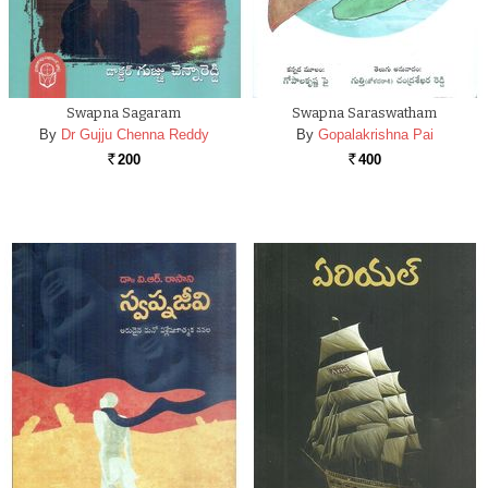
Swapna Sagaram
Swapna Saraswatham
By
Dr Gujju Chenna Reddy
By
Gopalakrishna Pai
200
400
Rs.
Rs.