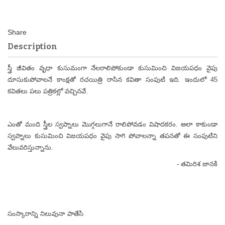
Description
స్త్రీ జీవితం వృధా కుసుమంగా నేలరాలిపోకుండా కుసుమించి విజయపధం వైపు
దూసుకుపోవాలనే కాంక్షతో రచయిత్రి రాసిన కవితా సంపుటి ఇది. ఇందులో 45
కవితలు పలు పత్రికల్లో వచ్చినవే.
ఎంతో మంది స్త్రీల స్వప్నాలు మొగ్గలుగానే రాలిపోవడం విషాదకరం. అలా కాకుండా
స్వప్నాలు కుసుమించి విజయపధం వైపు సాగి పోవాలన్నా తపనతో ఈ సంపుటిని
వేలువరిస్తున్నాను.
- తమిరిశ జానకి
సంస్కారాన్ని నిలువునా పాతేసి