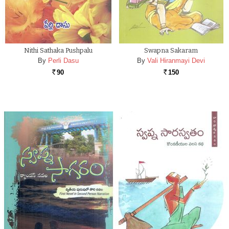
Nithi Sathaka Pushpalu
Swapna Sakaram
By
Perli Dasu
By
Vali Hiranmayi Devi
90
150
Rs.
Rs.