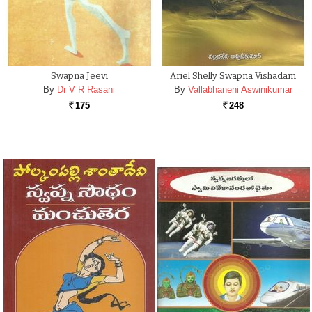
Swapna Jeevi
Ariel Shelly Swapna Vishadam
By
Dr V R Rasani
By
Vallabhaneni Aswinikumar
175
248
Rs.
Rs.