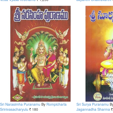
Rs.
R
Sri Narasimha Puranamu
By
Rompicharla
Sri Surya Puranamu
B
Srinivasacharyulu
180
Jagannadha Sharma
Rs.
Rs.