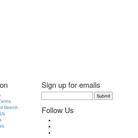
ion
Sign up for emails
p
Submit
Terms
d Search
Follow Us
 Us
s
es