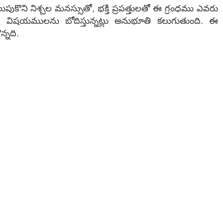
ల మనస్సుతో, భక్తి ప్రపత్తులతో ఈ గ్రంధము ఎవరు
్ట విషయములను బోదిస్తున్నట్లు అనుభూతి కలుగుతుంది. ఈ
న్నది.