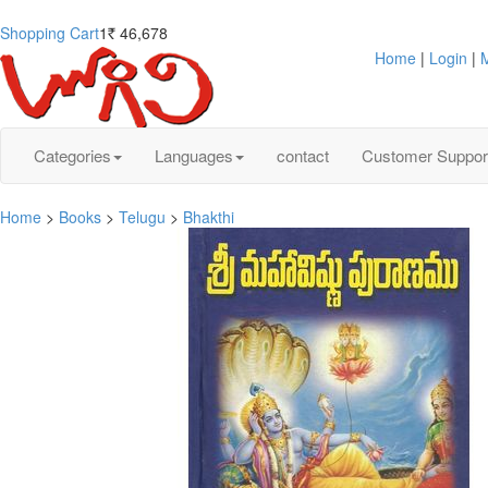
Shopping Cart
1
46,678
Rs.
Home
|
Login
|
M
Categories
Languages
contact
Customer Suppor
Home
>
Books
>
Telugu
>
Bhakthi