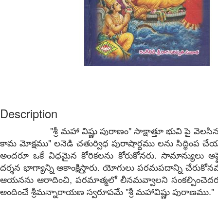
Description
"శ్రీ మహా విష్ణు పురాణం" సాక్షాత్తూ భువి పై వెలసిన శ్రీ
కామ మోక్షము" లనెడి చతుర్విధ పురాషార్దము లను సిద్ధింప చేయ
అందరూ ఒకే విధమైన కోరికలను కోరుకోనరు. సామాన్యులు అష్
దర్శన భాగ్యాన్ని అకాంక్షిస్తారు. యోగులు పరమపదాన్ని చేరుకో
ఆయనను ఆరాదించి, పరమాత్మలో లీనమవ్వాలని సంకల్పించెదర
అందించే శ్రీమన్నారాయణ స్వరూపమే "శ్రీ మహావిష్ణు పురాణము."