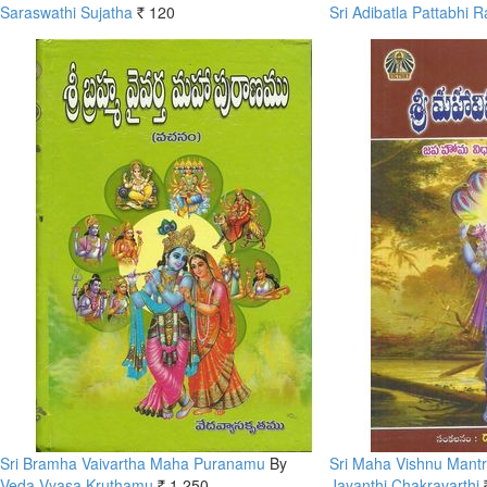
Saraswathi Sujatha
120
Sri Adibatla Pattabhi 
Rs.
Sri Bramha Vaivartha Maha Puranamu
By
Sri Maha Vishnu Mant
Veda Vyasa Kruthamu
1,250
Jayanthi Chakravarthi