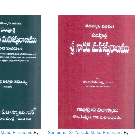
a Maha Puranamu
By
Sampurna Sri Narada Maha Puranamu
By