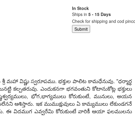
In Stock
Ships in
5 - 15 Days
Check for shipping and cod pinc
 మహా విష్ణు స్వరూపము. భక్తుల పాలిట కామధేనువు. "ధర్మార్ధ
ునట్టి కల్పతరువు. ఎందుకనగా భగవంతుని కోటానుకోట్ల భక్తులు
టైశ్వర్యములు, భోగ,భాగ్యములు కోరుకుంటే, మునులు, అయన
నవలేనని ఆశిస్తారు. ఇక ముముక్షువులు ఏ కామ్యములు లేకుండగనే
ు. ఈ విదముగ ఎవ్వరేమి కోరుకుంటే వారికీ ఆయా ఫలములను