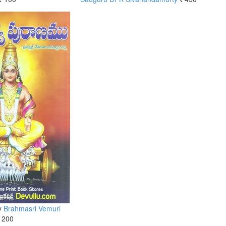
s.
Rs.
y
Brahmasri Vemuri
200