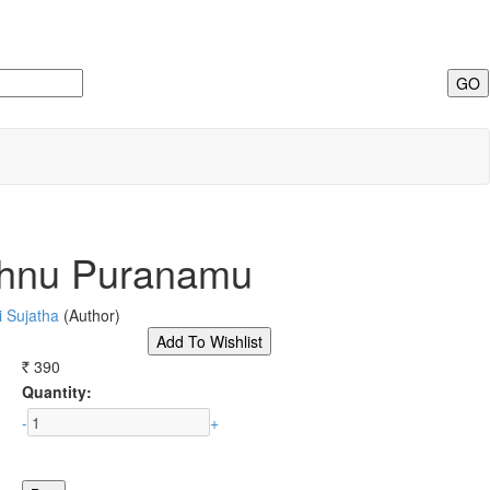
shnu Puranamu
 Sujatha
(Author)
390
Rs.
Quantity:
-
+