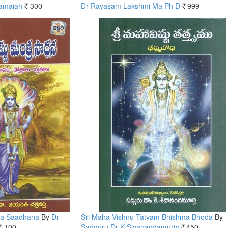
Ramaiah
300
Dr Rayasam Lakshmi Ma Ph D
999
Rs.
Rs.
ra Saadhana
By
Dr
Sri Maha Vishnu Tatvam Bhishma Bhoda
By
100
Sadguru Dr K Sivanandamurty
450