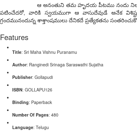
ఆ అనంతుని తమ హృదయ పీటము నందు నిలుపుకొని నిశ్చ
పటించేదరో, వారికి స్వయముగా ఆ వాసుదేవుడే అనేక విశిష
గ్రందమునందున్న శాశ్తాంషములు దేనికదే ప్రత్యేకతను సంతరించుకొ
Features
Title
: Sri Maha Vishnu Puranamu
Author
: Ranginedi Srinaga Saraswathi Sujatha
Publisher
: Gollapudi
ISBN
: GOLLAPU126
Binding
: Paperback
Number Of Pages
: 480
Language
: Telugu