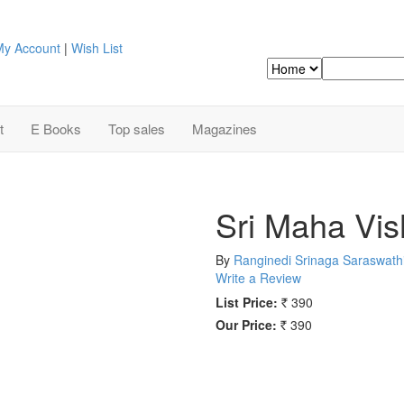
y Account
|
Wish List
Search
t
E Books
Top sales
Magazines
Sri Maha Vi
By
Ranginedi Srinaga Saraswathi
Write a Review
List Price:
390
Rs.
Our Price:
390
Rs.