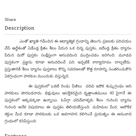
Description
ఎంతో ఖ్యాతి గడించిన ఈ ఆధ్యాత్మిక గ్రంథాన్ని తెలుగు ప్రజలకు పరిచయం
చేసే ఉద్దేశంతో ఏడేండ్ల క్రితం శీలం పేరున ఒక చిన్న పుస్తకం, ఐదేండ్ల క్రితం ధ్యానం
పేరున మరో పుస్తకం సంక్షిప్తంగా అనువదించి ముద్రించడం జరిగింది. మూడవ
పుస్తకంగా ప్రజ్ఞను కూడా అనువదించే పని ఇప్పటికి కార్యారూపం దాల్చలేదు.
ప్రస్తుతానికి శీలం ధ్యానం పుస్తకాలు కొన్ని సవరణలతో కొత్త రూపాన్ని సంతరించుకొని
ఏకగ్రంథంగా పాఠకుల ముందుకు వస్తున్నది.
ఈ పుస్తకంలో ఒకటి రెండు పేజీలు చదివి ఇదొక శుష్కగ్రంథం అని
పాఠకులు పొరబడరాదు. భిక్షువులు ఆసక్తికరమైన వృత్తాంతములు 40 పైగానే ఈ
పుస్తకంలో అక్కడక్కడా ఉన్నాయి. ఓపిగ్గా చదివేవాళ్ళకు శీలం గురించి ధ్యానం
గురించి అనేక విషయాలు ఈ పుస్తకం తెలియజేస్తుంది. మహిమల మీద, అలౌకిక
శక్తుల మీద కూడా పాఠకులకు ఒక అవగాహన కలిగించే ప్రయత్నం ఈ అనువాద
గ్రంథంలో కనిపిస్తుంది.