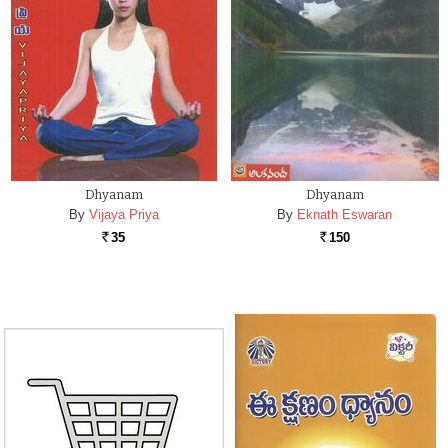
Dhyanam
Dhyanam
By
Vijaya Priya
By
Eknath Eswaran
35
150
Rs.
Rs.