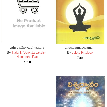
Atheendhriya Dhyanam
E Kshanam Dhyanam
By
Tadanki Venkata Lakshmi
By
Jakka Pradeep
Narasimha Rao
80
Rs.
150
Rs.