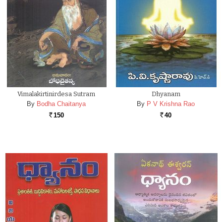
Vimalakirtinirdesa Sutram
Dhyanam
By
Bodha Chaitanya
By
P V Krishna Rao
150
40
Rs.
Rs.