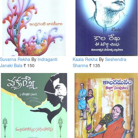
Suvarna Rekha
By
Indraganti
Kaala Rekha
By
Seshendra
Janaki Bala
150
Sharma
135
Rs.
Rs.