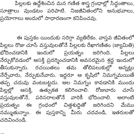
పిల్లలకు ఉద్దేశించిన మన గణిత శాస్త్ర గ్రంధాల్లో సిద్దంతాలు,
సూత్రాలు వుండటం పరిపాటి. నిజజీవితంలోని అనుభవాలు,
ప్రయోగాలు అందులో సాధారణంగా కనిపించవు.
ఈ పుస్తకం యిందుకు సరిగ్గా వ్యతిరేకం. వాస్తవ జీవితంలో
పిల్లలు రొజు చూసే వస్తువులతోనే పిల్లలకు రేఖాగణితం (జ్యామితి)
భోదించడానికి ఇందులో ప్రయత్నం జరిగింది. పిల్లలు
నేర్చుకోవడంలో ఆసక్తి ప్రదర్శించడానికి అవసరమైన శ్రద్ధ ఇందులో
తీసుకున్నారు. రచయితలు తమ తోలిపలుకుల్లో అన్నట్లు
నేర్పేవారు, నేర్చుకునేవారు. ఇద్దరూ ఆ కృషిలో నిమగ్నమయితే
తప్ప చదువు వంటబట్టదు. అల నిమగ్నం కావడానికి ముందు
పిల్లల్లో ఆసక్తి, ఉత్సుకత కలిగించాలి. రోజువారు చూసే
వస్తువులతోనే, పరిసరాలతోనే వారికీ భోదించాలి. అలాంటి
ప్రయత్నం ఈ గ్రంధంలో చిత్తశుద్దితో జరిగిందని మేము
నమ్ముతున్నాం. ఈ పుస్తకాన్ని మీరు చదవండి, ఇతరులతో
చదివించండి.