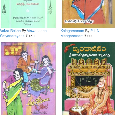
Vakra Rekha
By
Viswanadha
Kalagamanam
By
P L N
Satyanarayana
150
Mangaratnam
200
Rs.
Rs.