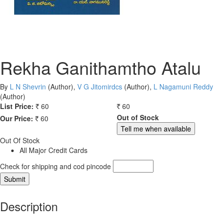
Rekha Ganithamtho Atalu
By
L N Shevrin
(Author)
,
V G Jitomirdcs
(Author)
,
L Nagamuni Reddy
(Author)
List Price:
60
60
Rs.
Rs.
Out of Stock
Our Price:
60
Rs.
Out Of Stock
All Major Credit Cards
Check for shipping and cod pincode
Description