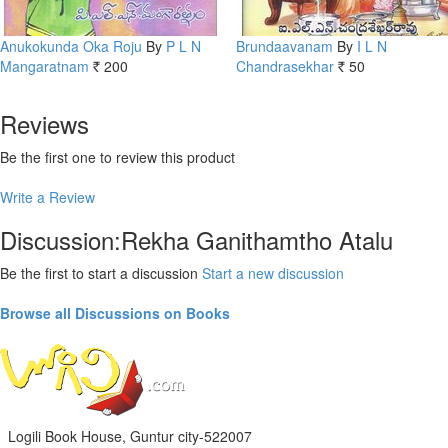
Anukokunda Oka Roju
By
P L N
Brundaavanam
By
I L N
Mangaratnam
200
Chandrasekhar
50
Rs.
Rs.
Reviews
Be the first one to review this product
Write a Review
Discussion:Rekha Ganithamtho Atalu
Be the first to start a discussion
Start a new discussion
Browse all Discussions on Books
Logili Book House, Guntur city-522007