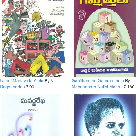
Ivandi Manavalla Atalu
By
V
Ganithamtho Gammatthulu
By
Raghunadan
90
Maheedhara Nalini Mohan
180
Rs.
Rs.