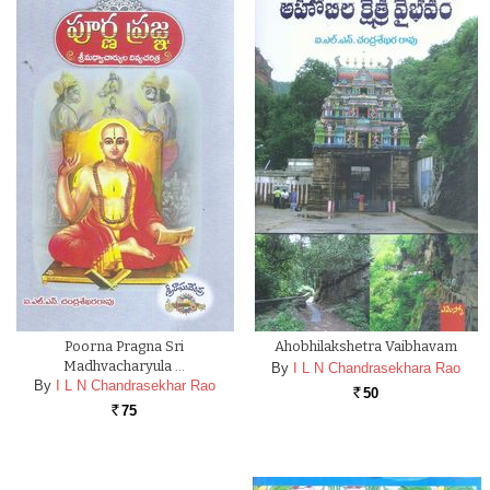
Poorna Pragna Sri
Ahobhilakshetra Vaibhavam
Madhvacharyula …
By
I L N Chandrasekhara Rao
By
I L N Chandrasekhar Rao
50
Rs.
75
Rs.