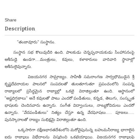
Description
"తంజావూరు" సంస్థానం.
సంస్థాన సభ కొలువుదీరి ఉంది. పాలకుడు చెన్నప్పనాయకుడు సింహాసనంపై
ఆశీనుడై ఉండగా....మంత్రులు, కవులు, కళాకారులు వారివారి స్థానాల్లో
ఆశీనులైవున్నారు.
విజయనగర సామ్రాజ్యం. సాహితీ సమరాంగణ సార్వభౌముడైన శ్రీ
కృష్ణదేవరాయల పాలనలో సంపదలతో తులతూగుతూ ప్రపంచంలోని సంపన్న
రాజ్యాలలో ప్రసిద్ధమైన రాజ్యాల్లో ఒకటై విరాజిల్లుతూ ఉంది. ఆస్థానంలో
"అష్టదిగ్గజాలు" అనే కవులతో పాటు ఎందరో పండితులు, కన్నడ, తెలుగు, సంస్కృత
భాషలకు చెందినవారు ఉన్నారు. సంగీత విద్వాంసులు, నాట్యకోవిదులు ఎందరో
ఉన్నారు. "వేదపండితులు" నిత్యం చేస్తూ ఉన్న వేదఘోషలు..... పూజలు.....
పునస్కారాలతో రాజ్యం సుభిక్షమై విరాజిల్లుతూ ఉంది.
ఒక్కసారిగా దక్షిణభారతదేశంలోని మరోవైపునున్న బహుమనీరాజ్య భాగాలైన
ఐదు రాజ్యాలు విభేదాలను విస్మరించి ఒకటైయ్యాయి. విజయనగర రాజ్యాలపై