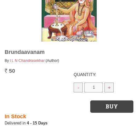
Brundaavanam
By
I L N Chandrasekhar
(Author)
50
Rs.
QUANTITY:
-
+
In Stock
4 - 15 Days