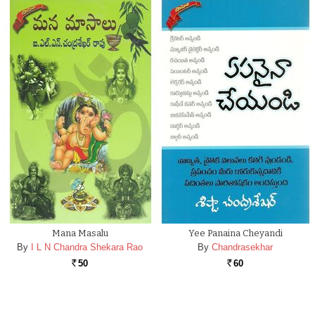
Mana Masalu
Yee Panaina Cheyandi
By
I L N Chandra Shekara Rao
By
Chandrasekhar
50
60
Rs.
Rs.