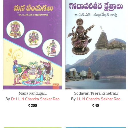
Mana Pandugalu
Godavari Teera Kshetralu
By
Dr I L N Chandra Shekar Rao
By
I L N Chandra Sekhar Rao
200
40
Rs.
Rs.