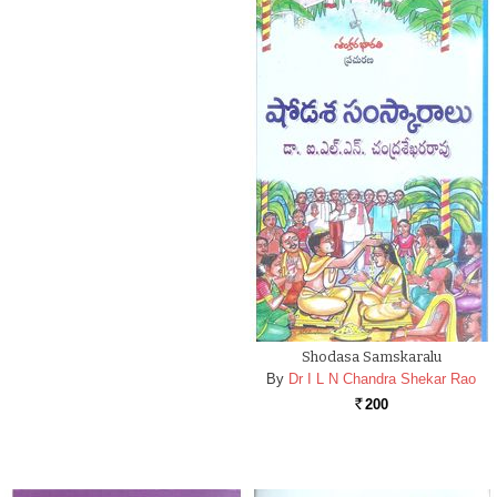
Shodasa Samskaralu
By
Dr I L N Chandra Shekar Rao
200
Rs.