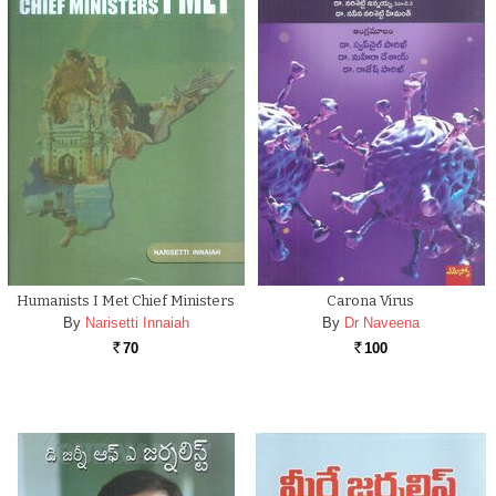
Humanists I Met Chief Ministers
Carona Virus
By
Narisetti Innaiah
By
Dr Naveena
70
100
Rs.
Rs.