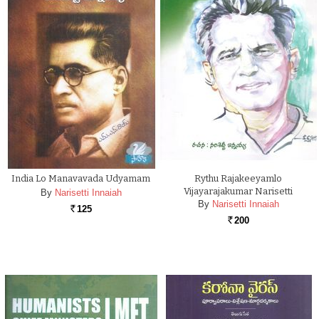
India Lo Manavavada Udyamam
Rythu Rajakeeyamlo
Vijayarajakumar Narisetti
By
Narisetti Innaiah
By
Narisetti Innaiah
125
Rs.
200
Rs.