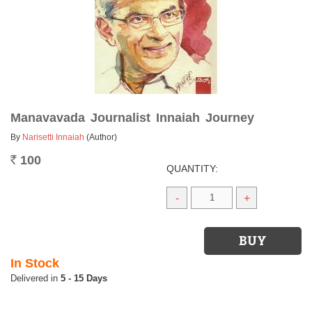
Manavavada Journalist Innaiah Journey
By
Narisetti Innaiah
(Author)
100
Rs.
QUANTITY:
-
+
In Stock
5 - 15 Days