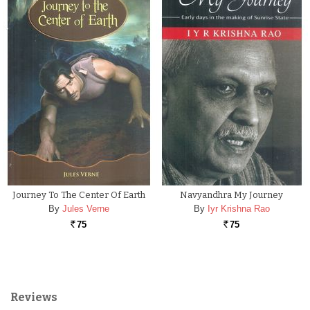
Journey To The Center Of Earth
Navyandhra My Journey
By
Jules Verne
By
Iyr Krishna Rao
75
75
Rs.
Rs.
Reviews