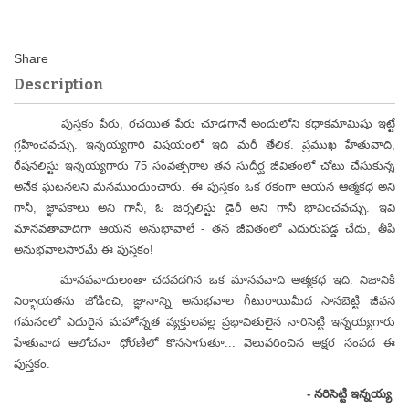
Description
పుస్తకం పేరు, రచయిత పేరు చూడగానే అందులోని కధాకమామిషు ఇట్టే
గ్రహించవచ్చు. ఇన్నయ్యగారి విషయంలో ఇది మరీ తేలిక. ప్రముఖ హేతువాది,
రేషనలిస్టు ఇన్నయ్యగారు 75 సంవత్సరాల తన సుదీర్ఘ జీవితంలో చోటు చేసుకున్న
అనేక ఘటనలని మనముందుంచారు. ఈ పుస్తకం ఒక రకంగా ఆయన ఆత్మకధ అని
గానీ, జ్ఞాపకాలు అని గానీ, ఓ జర్నలిస్టు డైరీ అని గానీ భావించవచ్చు. ఇవి
మానవతావాదిగా ఆయన అనుభావాలే - తన జీవితంలో ఎదురుపడ్డ చేదు, తీపి
అనుభవాలసారమే ఈ పుస్తకం!
మానవవాదులంతా చదవదగిన ఒక మానవవాది ఆత్మకధ ఇది. నిజానికి
నిర్భాయతను జోడించి, జ్ఞానాన్ని అనుభవాల గీటురాయిమీద సానబెట్టి జీవన
గమనంలో ఎదురైన మహోన్నత వ్యక్తులవల్ల ప్రభావితులైన నారిసెట్టి ఇన్నయ్యగారు
హేతువాద ఆలోచనా ధోరణిలో కొనసాగుతూ... వెలువరించిన అక్షర సంపద ఈ
పుస్తకం.
- నరిసెట్టి ఇన్నయ్య