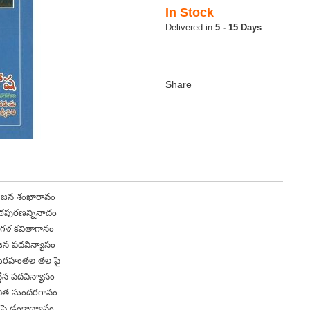
In Stock
5 - 15 Days
ిక జన శంఖారావం
ంఠపురణన్నినాదం
ిక గళ కవితాగానం
న పదవిన్యాసం
దురహంతల తల పై
ట్టిన పదవిన్యాసం
విత సుందరగానం
ి పై ఢంకాధ్వానం