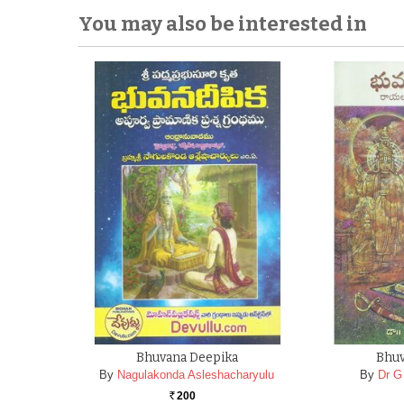
You may also be interested in
Bhuvana Deepika
Bhuv
By
Nagulakonda Asleshacharyulu
By
Dr G
200
Rs.