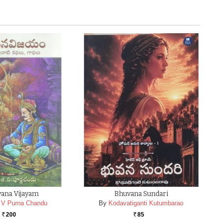
ana Vijayam
Bhuvana Sundari
 V Purna Chandu
By
Kodavatiganti Kutumbarao
200
85
Rs.
Rs.