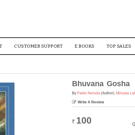
T
CUSTOMER SUPPORT
E BOOKS
TOP SALES
Bhuvana Gosha
By
Pablo Neruda
(Author)
,
Miriyala La
Write A Review
100
Rs.
Q