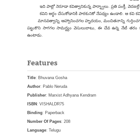
ఇది పాబ్లో నెరూడా కవిత్వానికున్న పార్శ్వాలు. ప్రతి పంక్తీ, వెదజల్ల
కవిని అర్థం చేసుకోడానికి పాఠకునికో నేపథ్యం ఉండాలి. ఆ కవి కవిత్
మానవత్వాన్ని ఆహ్వానించగల హృదయం, మంచితనాన్ని గుర్తించగల నేత
పట్టుకొని సాగగల సామర్ధ్యం వెసులుబాటు, ఈ చేవ ఉన్న నేటి తరం కవు
ఉంటాడు.
- పాబ్లో న
Features
Title
: Bhuvana Gosha
Author
: Pablo Neruda
Publisher
: Marxist Adhyana Kendram
ISBN
: VISHALDR75
Binding
: Paperback
Number Of Pages
: 208
Language
: Telugu