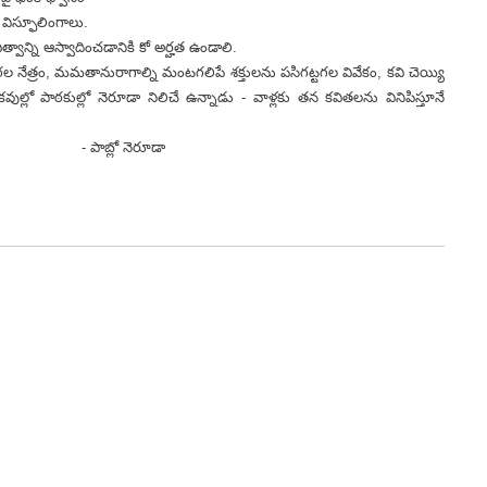
ే విస్ఫూలింగాలు.
వాన్ని ఆస్వాదించడానికి కో అర్హత ఉండాలి.
్రం, మమతానురాగాల్ని మంటగలిపే శక్తులను పసిగట్టగల వివేకం, కవి చెయ్యి
ల్లో పాఠకుల్లో నెరూడా నిలిచే ఉన్నాడు - వాళ్లకు తన కవితలను వినిపిస్తూనే
ెరూడా