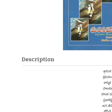
Description
శ్రామ
శ్రమక
కార్మ
పాటకజ
పాలక 
ప్రజలె
జన జీ
దోపిడ