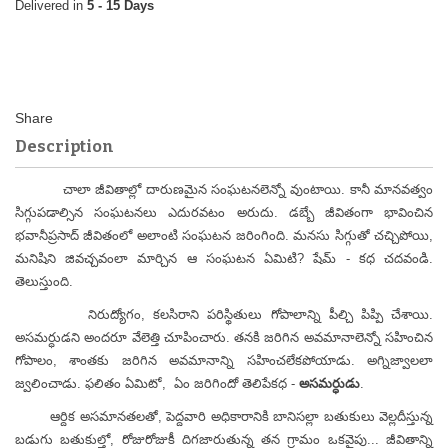
5 - 15 Days
Description
చాలా జీవితాల్లో దారుణమైన సంఘటనలెన్నో వుంటాయి. కానీ మానవత్వం
సిగ్గుపడాల్సిన సంఘటనలు ఎదురవటం అరుదు. డబ్బే జీవితంగా భావించిన
భవానీప్రసాద్ జీవితంలో అలాంటి సంఘటన జరింగింది. మనసు సిగ్గుతో చచ్చిపోయి,
మనిషిని జివచ్చవంలా మార్చిన ఆ సంఘటన ఏమిటి? షేమ్ - కధ చదవండి.
తెలుస్తుంది.
నిరుద్యోగం, కలసిరాని పరిస్థితులు గోపాలాన్ని పీల్చి పిప్పి చేశాయి.
అసమర్ధుడని అందరూ వేలెత్తి చూపించారు. తనకి జరిగిన అవమానాలెన్నో సహించిన
గోపాలం, శాంతకు జరిగిన అవమానాన్ని సహించలేకపోయాడు. అగ్నిజ్వాలలా
జ్వలించాడు. ఫలితం ఏమిటో, ఏం జరిగిందో తెలిపేకధ -
అసమర్ధుడు
.
ఆర్దిక అసమానతలతో, పెద్దవారి అధికారానికి బానిసల్లా బతుకులు వెల్లదీస్తున్న
బడుగు బతుకుల్తో, రోజురోజుకీ దిగజారుతున్న తన గ్రామం ఒకవైపు... జీవితాన్ని