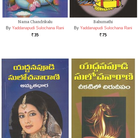
Nama Chandrikalu
Bahumathi
By
Yaddanapudi Sulochana Rani
By
Yaddanapudi Sulochana Rani
35
75
Rs.
Rs.