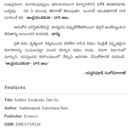
సుఖప్రదంగా, మూడుపువ్వులు ఆరుకాయలుగా మార్చగలిగిన విదేశీ జివితావకాశం
ఒకవైపు... రవి ఏ మలుపు తిరిగాడో తెలుపుతూ, యినాటి యువతరానికి దారి
సూచించే కధ -
ఆంధ్రయువకుడా - దారి ఇటు
.
అనుకోని పరిస్థితులేదురై, భార్యనని చెప్పుకోలేకపోయినా భర్తనే అంటిపెట్టుకుని
జీవితాన్ని జయించిన జయకధ -
భార్య
.
ప్రతి పదం దృశ్యంలా కళ్ళముందు కదిలేలా రాసిన కధలు రెండైతే విస్తృతమైన
కధాసారాన్ని సంఘటనల్లా మలచి కూర్చిన కధలు రెండు. రచనా విధానంలో
మార్పుని, రసస్పందన కలిగించటంలో నేర్పుని అవగతం చేసుకోటానికి చదవండి.
"
ఆంధ్రయువకుడా - దారి ఇటు
".
- యద్దనపూడి సులోచనారాణి
Features
Title
: Andhra Yuvakuda- Dari Itu
Author
: Yaddanapudi Sulochana Rani
Publisher
: Emesco
ISBN
: EMESYSR118