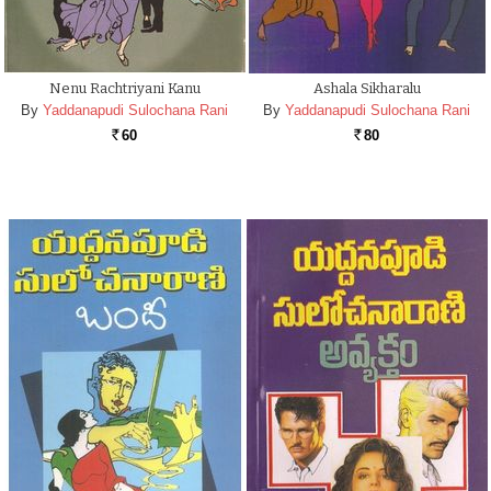
Nenu Rachtriyani Kanu
Ashala Sikharalu
By
Yaddanapudi Sulochana Rani
By
Yaddanapudi Sulochana Rani
60
80
Rs.
Rs.