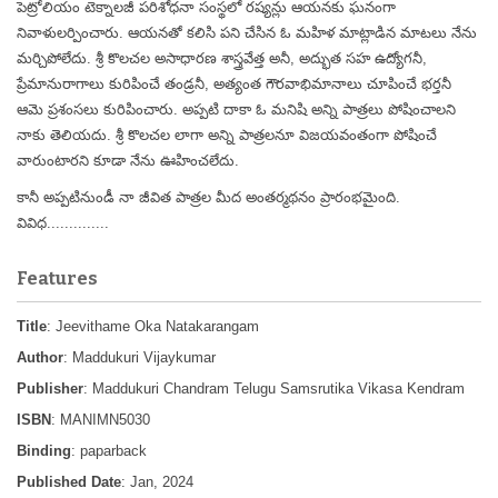
పెట్రోలియం టెక్నాలజీ పరిశోధనా సంస్థలో రష్యన్లు ఆయనకు ఘనంగా
నివాళులర్పించారు. ఆయనతో కలిసి పని చేసిన ఓ మహిళ మాట్లాడిన మాటలు నేను
మర్చిపోలేదు. శ్రీ కొలచల అసాధారణ శాస్త్రవేత్త అనీ, అద్భుత సహ ఉద్యోగనీ,
ప్రేమానురాగాలు కురిపించే తండ్రనీ, అత్యంత గౌరవాభిమానాలు చూపించే భర్తనీ
ఆమె ప్రశంసలు కురిపించారు. అప్పటి దాకా ఓ మనిషి అన్ని పాత్రలు పోషించాలని
నాకు తెలియదు. శ్రీ కొలచల లాగా అన్ని పాత్రలనూ విజయవంతంగా పోషించే
వారుంటారని కూడా నేను ఊహించలేదు.
కానీ అప్పటినుండీ నా జీవిత పాత్రల మీద అంతర్మథనం ప్రారంభమైంది.
వివిధ..............
Features
Title
: Jeevithame Oka Natakarangam
Author
: Maddukuri Vijaykumar
Publisher
: Maddukuri Chandram Telugu Samsrutika Vikasa Kendram
ISBN
: MANIMN5030
Binding
: paparback
Published Date
: Jan, 2024