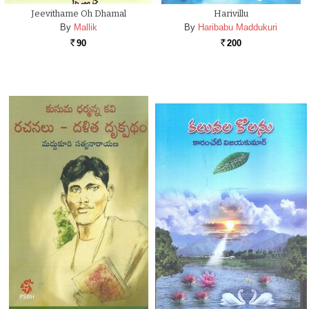
Jeevithame Oh Dhamal
Harivillu
By
Mallik
By
Haribabu Maddukuri
90
200
Rs.
Rs.