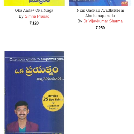
Oka Aada+ Oka Maga
Nitin Gadkari Avadhululeni
Alochanaparudu
By
Simha Prasad
By
Dr Vijaykumar Sharma
120
Rs.
250
Rs.