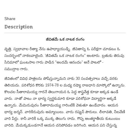
Description
జీవితమే ఒక నాటక రంగం
వృత్తి, స్వభావాల రీత్యా నేను ఉపాధ్యాయుడ్ని. జీవితాన్ని ఓ పరీక్షగా చూడటం ఓ
సందర్భంలో నాకలవాటైంది. 'జీవితమే ఒక నాటక రంగం" అంటారు. బ్రతుకు తెరువు
సినిమాలో ఘంటసాల గారు పాడిన "అందమే ఆనందం” అనే పాటలో -
సముద్రాల
గారు.
జీవితంలో వివిధ పాత్రలను పోషిస్తున్నామని నాకు 30 సంవత్సరాలు వచ్చే వరకు
తెలియదు. పరిశోధన కొరకు 1974-78 ల మధ్య రష్యా రాజధాని మాస్కోలో ఉన్నాను.
కొలచల సీతారామయ్య గారనే తెలుగాయన ఓ పెద్ద శాస్త్రవేత్త కూడా అక్కడ ఉండే
వారు. నాతో పాటు నా భార్య స్వర్ణకుమారి కూడా పరిశోధనా విద్యార్థిగా అక్కడే
ఉన్నారు. మేమిరువురం సీతారామయ్య గారింటికి వెళుతూ ఉండేవారం. ఆయన
భార్య జర్మన్. వారికిరువురు అమ్మాయిలు. వారు రష్యన్ పౌరులు. లీలావతి, నీలవేణి
వారి పేర్లు. కానీ వారికి ఒక్క ముక్క తెలుగు రాదు. గొప్ప అంతర్జాతీయ కుటుంబం
వారిది. మేమక్కడుండగానే ఆయన చనిపోవడం జరిగింది. ఆయన పని చేస్తున్న