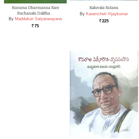
Kusuma Dharmanna Kavi
Kaluvala Kolanu
Rachanalu Dalitha …
By
Karamcheti Vijaykumar
By
Maddukuri Satyanarayana
225
Rs.
75
Rs.