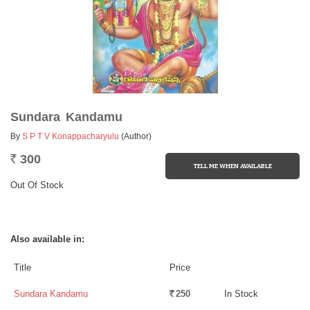
Sundara Kandamu
By
S P T V Konappacharyulu
(Author)
300
Rs.
Out Of Stock
Also available in:
Title
Price
Sundara Kandamu
250
In Stock
Rs.