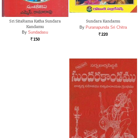
Sri SitaRama Katha Sundara
Sundara Kandamu
Kandamu
By
Puranapunda Sri Chitra
By
Sundadasu
220
Rs.
150
Rs.