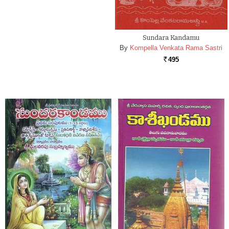
Sundara Kandamu
By
Kompella Venkata Rama Sastri
495
Rs.