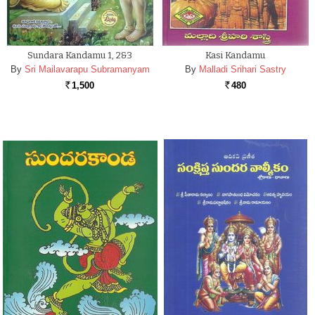
Sundara Kandamu 1, 2&3
Kasi Kandamu
By
Sri Mailavarapu Subramanyam
By
Malladi Srihari Sastry
1,500
480
Rs.
Rs.