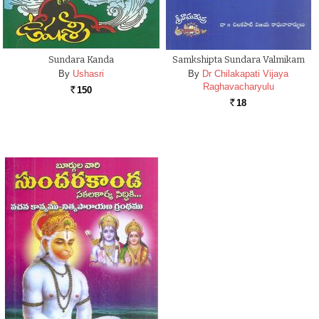
Sundara Kanda
Samkshipta Sundara Valmikam
By
Ushasri
By
Dr Chilakapati Vijaya
Raghavacharyulu
150
Rs.
18
Rs.