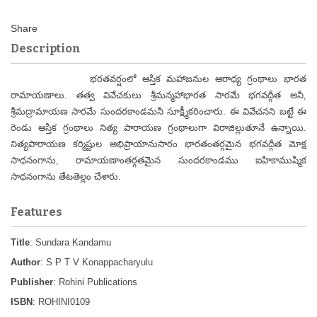
Description
భరతవర్షంలో ఆస్తిక మహాజనుల ఆరాధ్య గ్రంథాలు భారత
రామాయణాలు. తత్వ వివేచకులు శ్రీమన్మహాభారత సారమే భగవద్గీత అనీ,
శ్రీమద్రామాయణ సారమే సుందరకాండమనీ సూక్ష్మీకరించారు. ఈ వివేచనని బట్టే ఈ
రెండు ఆస్తిక గ్రంథాలు నిత్య పారాయణ గ్రంథాలుగా విరాజిల్లుతూనే ఉన్నాయి.
నిత్యపారాయణ కర్మిష్టుల అభిప్రాయానుసారం భారతంతర్గమైన భగవద్గీత మోక్ష
సాధనంగాను, రామాయణాంతర్గతమైన సుందరకాండము ఐహికాముష్మిక
సాధనంగాను తేటతెల్లం చేశారు.
Features
Title
: Sundara Kandamu
Author
: S P T V Konappacharyulu
Publisher
: Rohini Publications
ISBN
: ROHINI0109