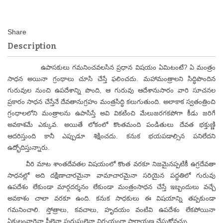
Description
ఉపాసకులు గమనించవలసిన ప్రధాన విషయం ఏమిటంటే? ఏ మంత్రం
సాధన అయినా గ్రంథాలు చూసి చేస్తే ఫలించదు. మహామంత్రాలని సిద్ధిపొందిన
గురువుల నుంచి ఉపదేశాన్ని పొంది, ఆ గురువు ఆదేశానుసారం వారి సూచనల
ప్రకారం సాధన చేస్తేనే దేవతానుగ్రహం మంత్రసిద్ధి కలుగుతుంది. అలాకాక స్వతంత్రించి
గ్రంధాలలోని మంత్రాలను ఉపాసిస్తే అవి వికటించి మేలుజరగకపోగా కీడు జరిగే
అవకాశమే ఎక్కువ. అయితే లోకంలో కొంతమంది పండితులు దేవత భక్తుణ్ణి
ఆదరిస్తుంది కానీ ఎప్పుడూ శిక్షించదు. కనుక భయపడాల్సిన పనిలేదని
ఉద్భోదిస్తున్నారు.
వీరి మాట శాంతదేవతల విషయంలో కొంత వరకూ నిజమైనప్పటికీ ఉగ్రదేవతా
సాధనల్లో అది దక్షిణాచారమైనా వామాచారమైనా సరియైన పద్ధతిలో గురువు
ఉపదేశం లేకుండా మార్గదర్శనం లేకుండా మంత్రంసాధన చేస్తే ఇబ్బందులు వచ్చే
అవకాశం చాలా వరకూ ఉంది. కనుక సాధకులు ఈ విషయాన్ని తప్పకుండా
గమనించాలి. స్తోత్రాలు, కవచాలు, హృదయం వంటివి ఉపదేశం లేకపోయినా
ఏకులంవారైనా స్త్రీలైనా పురుషులైనా నిర్భయంగా పారాయణ చేసుకోవచ్చు.