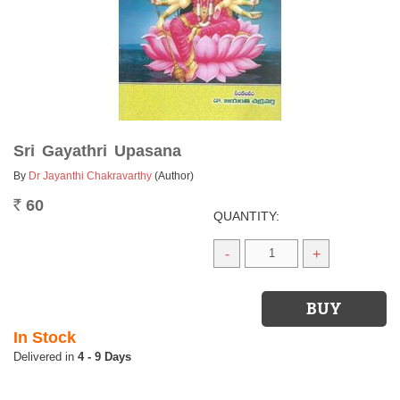
Sri Gayathri Upasana
By
Dr Jayanthi Chakravarthy
(Author)
60
Rs.
QUANTITY:
-
+
In Stock
4 - 9 Days