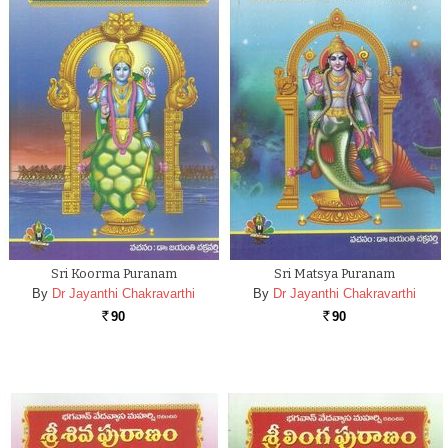
Sri Koorma Puranam
Sri Matsya Puranam
By
Dr Jayanthi Chakravarthi
By
Dr Jayanthi Chakravarthi
90
90
Rs.
Rs.