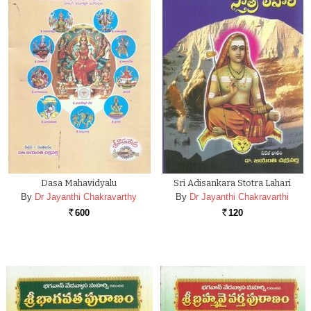
Dasa Mahavidyalu
Sri Adisankara Stotra Lahari
By
Dr Jayanthi Chakravarthy
By
Dr Jayanthi Chakravarthi
600
120
Rs.
Rs.