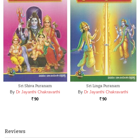
Sri Shiva Puranam
Sri Linga Puranam
By
Dr Jayanthi Chakravarthi
By
Dr Jayanthi Chakravarthi
90
90
Rs.
Rs.
Reviews