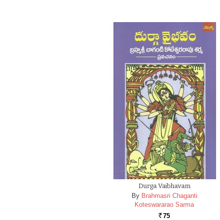
Durga Vaibhavam
By
Brahmasri Chaganti
Koteswararao Sarma
75
Rs.