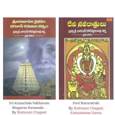
Sri Arunachala Vaibhavam
Devi Navaratrulu
Bhagavan Ramanula …
By
Brahmasri Chaganti
By
Brahmasri Chaganti
Koteswararao Sarma