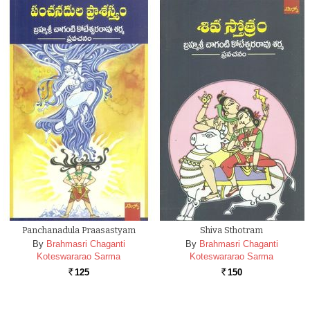
Panchanadula Praasastyam
Shiva Sthotram
By
Brahmasri Chaganti
By
Brahmasri Chaganti
Koteswararao Sarma
Koteswararao Sarma
125
150
Rs.
Rs.