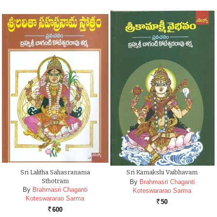
Sri Lalitha Sahasranama
Sri Kamakshi Vaibhavam
Sthotram
By
Brahmasri Chaganti
By
Brahmasri Chaganti
Koteswararao Sarma
Koteswararao Sarma
50
Rs.
600
Rs.