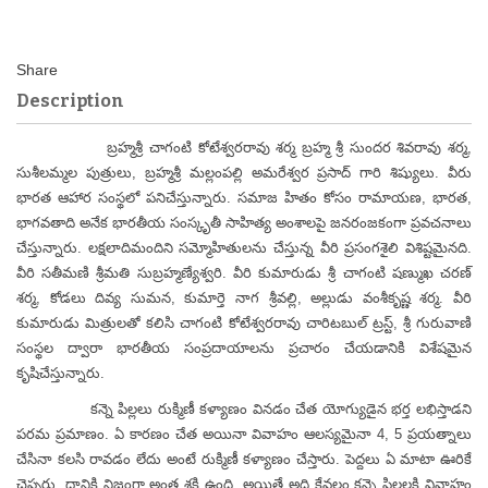
Description
బ్రహ్మశ్రీ చాగంటి కోటేశ్వరరావు శర్మ బ్రహ్మ శ్రీ సుందర శివరావు శర్మ,
సుశీలమ్మల పుత్రులు, బ్రహ్మశ్రీ మల్లంపల్లి అమరేశ్వర ప్రసాద్ గారి శిష్యులు. వీరు
భారత ఆహార సంస్థలో పనిచేస్తున్నారు. సమాజ హితం కోసం రామాయణ, భారత,
భాగవతాది అనేక భారతీయ సంస్కృతీ సాహిత్య అంశాలపై జనరంజకంగా ప్రవచనాలు
చేస్తున్నారు. లక్షలాదిమందిని సమ్మోహితులను చేస్తున్న వీరి ప్రసంగశైలి విశిష్టమైనది.
వీరి సతీమణి శ్రీమతి సుబ్రహ్మణ్యేశ్వరి. వీరి కుమారుడు శ్రీ చాగంటి షణ్ముఖ చరణ్
శర్మ, కోడలు దివ్య సుమన, కుమార్తె నాగ శ్రీవల్లి, అల్లుడు వంశీకృష్ణ శర్మ. వీరి
కుమారుడు మిత్రులతో కలిసి చాగంటి కోటేశ్వరరావు చారిటబుల్ ట్రస్ట్, శ్రీ గురువాణి
సంస్థల ద్వారా భారతీయ సంప్రదాయాలను ప్రచారం చేయడానికి విశేషమైన
కృషిచేస్తున్నారు.
కన్నె పిల్లలు రుక్మిణీ కళ్యాణం వినడం చేత యోగ్యుడైన భర్త లభిస్తాడని
పరమ ప్రమాణం. ఏ కారణం చేత అయినా వివాహం ఆలస్యమైనా 4, 5 ప్రయత్నాలు
చేసినా కలసి రావడం లేదు అంటే రుక్మిణీ కళ్యాణం చేస్తారు. పెద్దలు ఏ మాటా ఊరికే
చెప్పరు. దానికి నిజంగా అంత శక్తి ఉంది. అయితే అది కేవలం కన్నె పిల్లలకి వివాహం