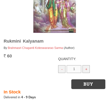
Rukmini Kalyanam
By
Brahmasri Chaganti Koteswararao Sarma
(Author)
60
Rs.
QUANTITY:
-
+
In Stock
4 - 9 Days