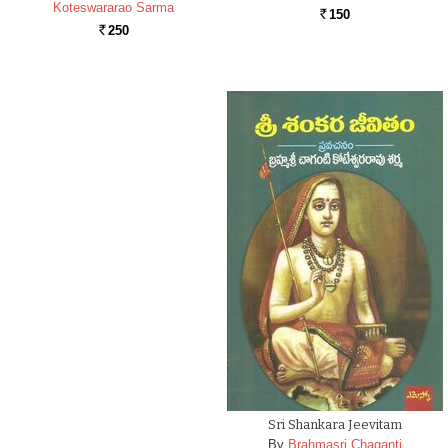
Koteswararao Sarma
150
Rs.
250
Rs.
Sri Shankara Jeevitam
By
Brahmasri Chaganti