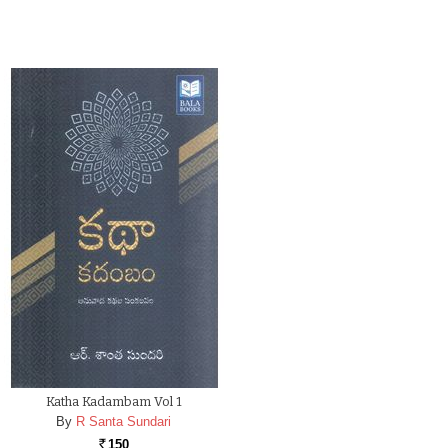
Katha Kadambam Vol 1
By
R Santa Sundari
150
Rs.