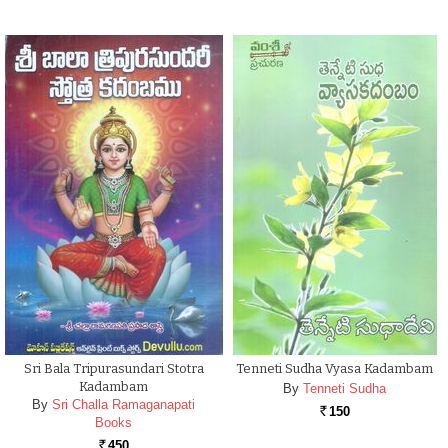
Sri Bala Tripurasundari Stotra
Tenneti Sudha Vyasa Kadambam
Kadambam
By
Tenneti Sudha
By
Sri Challa Ramaganapati
150
Rs.
Books
450
Rs.