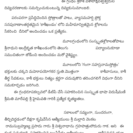
ఈ గ్రంథం శ్రీకాశీ విశాలాక్షీవిశ్వేశ్వరుల
దివ్యచరణాలకు సమర్పించుకుంటున్న దివ్యకుసుమాంజలి.
పరంపరగా ప్రసిద్ధిచెందిన స్తోత్రాలతో పాటు, వ్యాసమహర్షి ప్రోక్త
సనపురాణాంతర్గతమైన 'కాశీఖండం' లోని మహిమాన్వితమైన శ్లోకాలను
సేకరించి దీనిలో అందించడం ఒక ప్రత్యేకం.
మూలగ్రంథంలోని సంస్కృతశ్లోకాలతోపాటు
శ్రీనాథుని ఆంద్రీకృత కాశీఖండంలోని తెలుగు పద్యాలనుకూడా
సముచితంగా జోడించి అందించడం మరో వైశిష్ట్యం.
మూలంలోని 'గంగా సహస్రనామస్తోత్రం'
భక్తులకు చక్కని మహెూపయోగకర స్తుతి.
మొత్తంగా కాశీవాసులు, కాశీ
తీర్థ సేవకులు, కాశీ భక్తులు నిత్యం శ్రద్ధగా చదువుకొని తరించగలిగే విధంగా దీనిని
సమకూర్చడం జరిగింది.
ఈ గ్రంథరూపకల్పనలో డిటిపి చేసి సహకరించిన సంస్కృత భాషా విదుషీమణి
శ్రీమతి మారేపల్లి శ్రీ హైమవతి గారికి ప్రత్యేక కృతజ్ఞతలు.
సకాలంలో సవ్యంగా, సుందరంగా,
తీర్చిదిద్దడంలో దీక్షగా కృషిచేసిన ఆత్మీయులు శ్రీ మల్లాది వెంకట
రామసుబ్రహ్మణ్య ప్రసాదు గారు శ్రీ విశ్వనాథాను గ్రహపాత్రులౌదురు గాక. అని
ఈ
గ్రంథ ప్రచురణకై సహకరించిన ఋషిపీఠం ఆత్మీయులు, కాశీప్రవచన యజ్ఞ