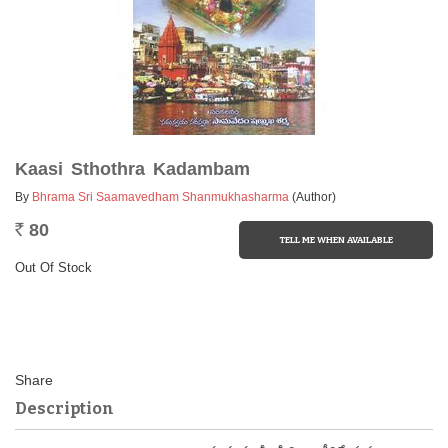
Kaasi Sthothra Kadambam
By
Bhrama Sri Saamavedham Shanmukhasharma
(Author)
80
Rs.
Out Of Stock
Description