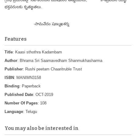
భక్తవరులకు కృతజ్ఞతలు.
-సామవేదం షణ్ముఖశర్మ
Features
Title
: Kaasi sthothra Kadambam
Author
: Bhrama Sri Saamavedham Shanmukhasharma
Publisher
: Rushi peetam Chaaritruble Trust
ISBN
: MANIMN3158
Binding
: Paperback
Published Date
: OCT-2019
Number Of Pages
: 108
Language
: Telugu
You may also be interested in