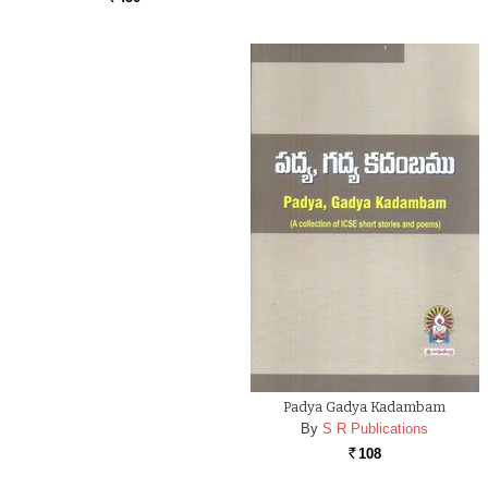
Padya Gadya Kadambam
By
S R Publications
108
Rs.