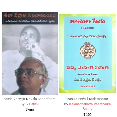
Seela Verraju Navala Kadambam
Kasula Perlu ( Kadambam)
By
S Pallavi
By
Kalanadhabatta Veerabadra
Sastry
500
Rs.
100
Rs.