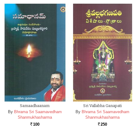
Samaadhaanam
Sri Vallabha Ganapati
By
Bhrama Sri Saamavedham
By
Bhrama Sri Saamavedham
Shanmukhasharma
Shanmukhasharma
100
250
Rs.
Rs.