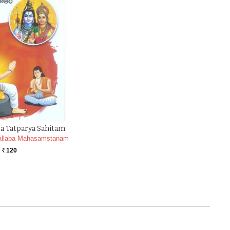
ta Tatparya Sahitam
Vallaba Mahasamstanam
120
Rs.