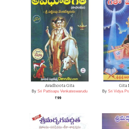
Avadhoota Gita
Gita
By
Sri Pattisapu Venkateswarudu
By
Sri Vidya P
99
Rs.