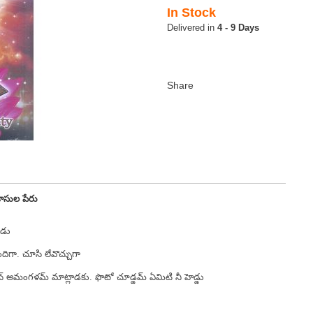
In Stock
4 - 9 Days
ాసుల పేరు
ాడు
ిగా. చూసి లేవొచ్చుగా
ిన్ అమంగళమ్ మాట్లాడకు. ఫొటో చూడ్డమ్ ఏమిటి నీ హెడ్డు