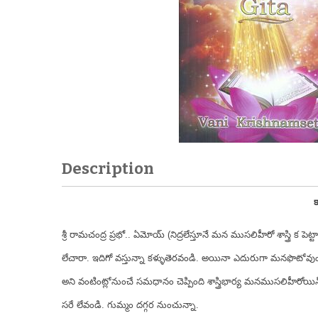
Description
క
శ్రీ రామచంద్ర ప్రభో.. ఏమోయ్ (నిద్రలేస్తూనే మన ముసలిహీరో శాస్త్రి క పెట్ట
లేచారా. ఇదిగో వస్తున్నా కళ్ళుతెరవండి. అయినా ఎదురుగా మనఫొటోవుంద
అని వంటింట్లోనుంచే సమధానం చెప్పింది శాస్త్రిభార్య మనముసలిహీరోయ
సరే లేవండి. గుమ్మం దగ్గర నుంచున్నా.