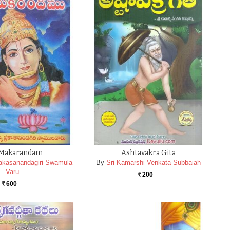
 Makarandam
Ashtavakra Gita
rakasanandagiri Swamula
By
Sri Kamarshi Venkata Subbaiah
Varu
200
Rs.
600
Rs.