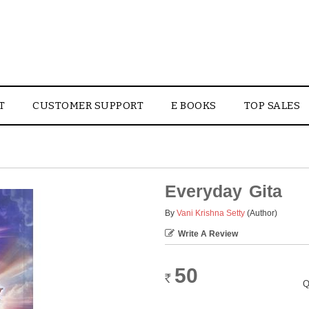
T
CUSTOMER SUPPORT
E BOOKS
TOP SALES
Everyday Gita
By
Vani Krishna Setty
(Author)
Write A Review
50
Rs.
Q