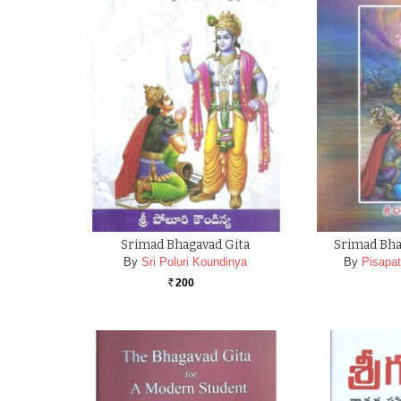
Srimad Bhagavad Gita
Srimad Bha
By
Sri Poluri Koundinya
By
Pisapat
200
Rs.