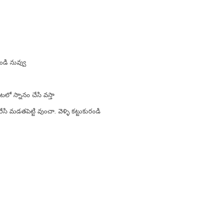
ండి నువ్వు
ో స్నానం చేసి వస్తా
ి మడతపెట్టి వుంచా. వెళ్ళి కట్టుకురండి