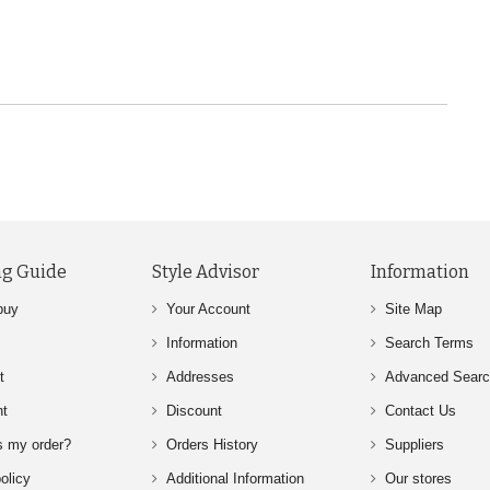
g Guide
Style Advisor
Information
buy
Your Account
Site Map
Information
Search Terms
t
Addresses
Advanced Sear
nt
Discount
Contact Us
s my order?
Orders History
Suppliers
olicy
Additional Information
Our stores