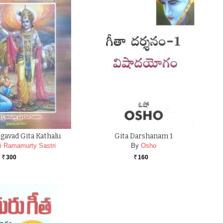
gavad Gita Kathalu
Gita Darshanam 1
i Ramamurty Sastri
By
Osho
300
160
Rs.
Rs.