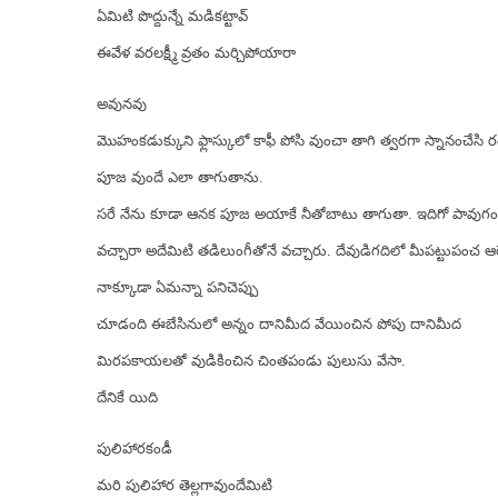
ఏమిటి పొద్దున్నే మడికట్టావ్
ఈవేళ వరలక్ష్మీ వ్రతం మర్చిపోయారా
అవునవు
మొహంకడుక్కుని ఫ్లాస్కులో కాఫీ పోసి వుంచా తాగి త్వరగా స్నానంచేసి ర
పూజ వుందే ఎలా తాగుతాను.
సరే నేను కూడా ఆనక పూజ అయాకే నీతోబాటు తాగుతా. ఇదిగో పావుగంటల
వచ్చారా అదేమిటి తడిలుంగీతోనే వచ్చారు. దేవుడిగదిలో మీపట్టుపంచ ఆరేస
నాక్కూడా ఏమన్నా పనిచెప్పు
చూడంది ఈబేసినులో అన్నం దానిమీద వేయించిన పోపు దానిమీద
మిరపకాయలతో వుడికించిన చింతపండు పులుసు వేసా.
దేనికే యిది
పులిహారకండీ
మరి పులిహార తెల్లగావుందేమిటి