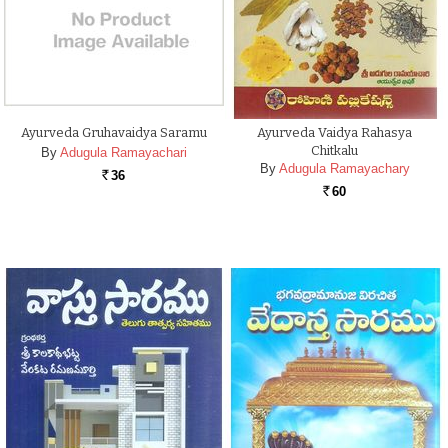
Ayurveda Gruhavaidya Saramu
Ayurveda Vaidya Rahasya
Chitkalu
By
Adugula Ramayachari
By
Adugula Ramayachary
36
Rs.
60
Rs.