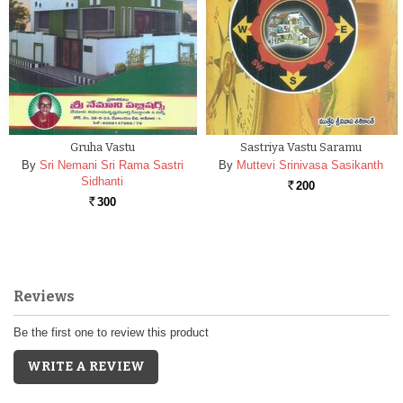
Gruha Vastu
Sastriya Vastu Saramu
By
Sri Nemani Sri Rama Sastri
By
Muttevi Srinivasa Sasikanth
Sidhanti
200
Rs.
300
Rs.
Reviews
Be the first one to review this product
WRITE A REVIEW