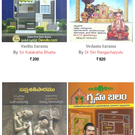
Vasthu Saramu
Vedanta Saramu
By
Sri Kalakatha Bhatta
By
Dr Skt Rangacharyulu
200
820
Rs.
Rs.