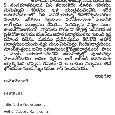
ఆకాశము, వాయువు, తేజస్సు, నీరు, భూమి ఇవి
5 పంచభూతములు! విని కలయికేయే మానవ శరీరము.
మనుష్యాని శరీరము ఒక యంత్రమువంటిది. శరీర
అవయవములలో ఏది పనిచేయకున్న దేహారోగ్యముసరిగా
నుండదు. శరీరము సక్రముగా పనిచేయుటకు మానసిక
ఆరోగ్యము ముఖ్యము. కనుక..... మనస్సును నిర్మల ముగా
ఉంచుకోవలయును. వ్యాధులు రాకుండా జాగ్రత్త పడవలెనంటే
ప్రతి రోజు మనము భుజించు ఆహార పదార్ధములను గురించి శ్రద్ద
వహించ వలెను. మనము ప్రతినిత్యము తీసికొనే ఆహార
పదార్ధములయందు షడ్రు చులు విటమిన్లు, పిండిపదార్ధములు,
మాంసకృత్తులు, ఖనిజ లవణములు క్రొవ్వుపదార్ధములు , పాలు
, పండ్లు, ఆకుకూరలవంటివి తగుపాళ్ళల్లో వుండునట్లు
చూచుకోవలెను. అనగా షడ్రచు అనే ఆరింటి దినమునకు
ఒక్కక్కరుచి చొప్పున తినుటగాని ఆ రుచుల నిత్యమూ తినే
భోజనమందుండునట్లు దినుటగాని సలుపవలెను.
-అడుగుల
రామయాచారి.
Features
Title
: Gruha Vaidya Saramu
Author
: Adugula Ramayachari