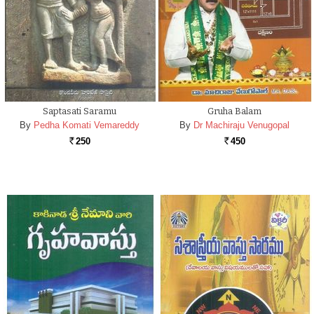
Saptasati Saramu
Gruha Balam
By
Pedha Komati Vemareddy
By
Dr Machiraju Venugopal
250
450
Rs.
Rs.