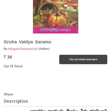
Gruha Vaidya Saramu
By
Adugula Ramayachari
(Author)
36
Rs.
Out Of Stock
Description