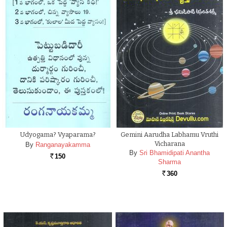
Udyogama? Vyaparama?
Gemini Aarudha Labhamu Vruthi
Vicharana
By
Ranganayakamma
By
Sri Bhamidipati Anantha
150
Rs.
Sharma
360
Rs.