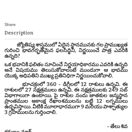
Description
జ్యోతిష్య శాస్త్రములో ఏదైన స్థానమునకు గల ప్రాముఖ్యత
గురించి భావగర్భతమైన ఫలసిద్ధిని, నిర్ణయించే పాత్ర ఎవరికి
ఉన్నది?
ఒక భవానికి ఫలితం సూచించే నిర్ణయాధికారము ఎవరికి ఉన్నది
అనే విషయము తెలుసుకోవాలంటే ముందుగా ఆ భావము
యొక్క అధిపతిని ముఖ్య ప్రతినిధిగా నిర్ణయించుకోవాలి.
భూచక్రంలో 360 - డిగ్రీలలో 12 రాశులు ఉన్నవి. ఈ
రాశులలో 27 నక్షత్రములు ఉన్నవి. ఈ నక్షత్రములకు 249 సబ్
విభాగాలుగా ఉంటాయి. పై రాశుల నందు జాతకుల జన్మస్థాన
ప్రాంతముల అకాంక్ష రేఖాoశములను బట్టి 12 లగ్నములు
ఉద్భవిస్తాయి. వీటికి మూలాధారముగా 9 మరియు పాశ్చాత్యుల
3 గ్రహములను గుర్తించాలి.
- తేలు శివ