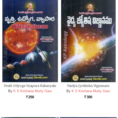
Vrutti Udyoga Vyapara Rahasyalu
Vaidya Jyothisha Vignanam
By
K S Krishana Murty Garu
By
K S Krishana Murty Garu
250
300
Rs.
Rs.