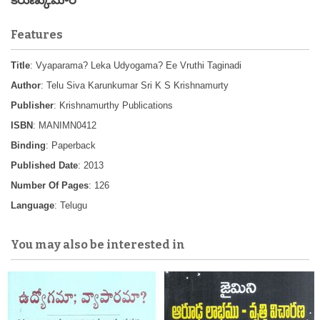
కరుణ్కుమార్
Features
Title
: Vyaparama? Leka Udyogama? Ee Vruthi Taginadi
Author
: Telu Siva Karunkumar Sri K S Krishnamurty
Publisher
: Krishnamurthy Publications
ISBN
: MANIMN0412
Binding
: Paperback
Published Date
: 2013
Number Of Pages
: 126
Language
: Telugu
You may also be interested in