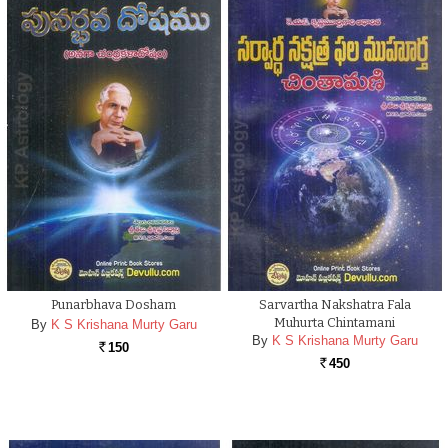
Punarbhava Dosham
Sarvartha Nakshatra Fala
Muhurta Chintamani
By
K S Krishana Murty Garu
By
K S Krishana Murty Garu
150
Rs.
450
Rs.