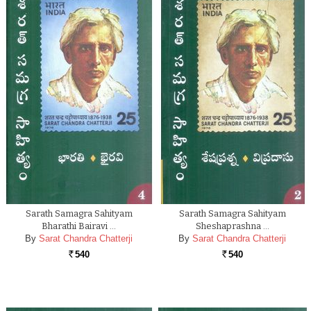
Sarath Samagra Sahityam
Sarath Samagra Sahityam
Bharathi Bairavi …
Sheshaprashna …
By
Sarat Chandra Chatterji
By
Sarat Chandra Chatterji
540
540
Rs.
Rs.