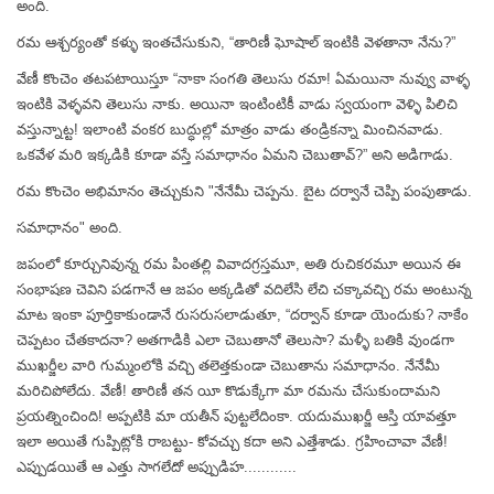
అంది.
రమ ఆశ్చర్యంతో కళ్ళు ఇంతచేసుకుని, “తారిణీ ఘోషాల్ ఇంటికి వెళతానా నేను?”
వేణీ కొంచెం తటపటాయిస్తూ “నాకా సంగతి తెలుసు రమా! ఏమయినా నువ్వు వాళ్ళ
ఇంటికి వెళ్ళవని తెలుసు నాకు. అయినా ఇంటింటికీ వాడు స్వయంగా వెళ్ళి పిలిచి
వస్తున్నాట్ట! ఇలాంటి వంకర బుద్ధుల్లో మాత్రం వాడు తండ్రికన్నా మించినవాడు.
ఒకవేళ మరి ఇక్కడికి కూడా వస్తే సమాధానం ఏమని చెబుతావ్?” అని అడిగాడు.
రమ కొంచెం అభిమానం తెచ్చుకుని "నేనేమీ చెప్పను. బైట దర్వానే చెప్పి పంపుతాడు.
సమాధానం" అంది.
జపంలో కూర్చునివున్న రమ పింతల్లి వివాదగ్రస్తమూ, అతి రుచికరమూ అయిన ఈ
సంభాషణ చెవిని పడగానే ఆ జపం అక్కడితో వదిలేసి లేచి చక్కావచ్చి రమ అంటున్న
మాట ఇంకా పూర్తికాకుండానే రుసరుసలాడుతూ, “దర్వాన్ కూడా యెందుకు? నాకేం
చెప్పటం చేతకాదనా? అతగాడికి ఎలా చెబుతానో తెలుసా? మళ్ళీ బతికి వుండగా
ముఖర్జీల వారి గుమ్మంలోకి వచ్చి తలెత్తకుండా చెబుతాను సమాధానం. నేనేమీ
మరిచిపోలేదు. వేణీ! తారిణీ తన యీ కొడుక్కేగా మా రమను చేసుకుందామని
ప్రయత్నించింది! అప్పటికి మా యతీన్ పుట్టలేదింకా. యదుముఖర్జీ ఆస్తి యావత్తూ
ఇలా అయితే గుప్పిట్లోకి రాబట్టు- కోవచ్చు కదా అని ఎత్తేశాడు. గ్రహించావా వేణీ!
ఎప్పుడయితే ఆ ఎత్తు సాగలేదో అప్పుడిహ............