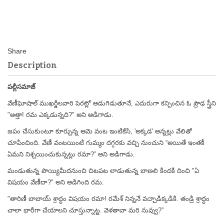
Description
పల్లీసమాజ్
వేణీఘోషాల్ ముఖర్జీలవారి పెరట్లో అడుగెడుతూనే, ఎదురుగా కన్పించిన ఓ ప్రౌఢ స్త్రీని
"అత్తా! రమ ఎక్కడున్నది?" అని అడిగాడు.
జపం చేసుకుంటూ కూర్చున్న ఆమె వంట ఇంటికేసి, 'అక్కడ' అన్నట్లు వేలితో
చూపించింది. వేణీ వంటయింటి గుమ్మం దగ్గరకు వచ్చి నుంచుని “అయితే ఇంతకీ
ఏమని నిశ్చయించుకున్నట్లు రమా?” అని అడిగాడు.
మండుతున్న పొయ్యిమీదనుంచి చిటపట లాడుతున్న బాణలి కిందకి దించి "ఏ
విషయం వేణీదా?" అని అడిగింది రమ.
"తారిణీ బాబాయ్ శ్రాద్ధం విషయం రమా! రమేశ్ నిన్ననే వచ్చాడిక్కడికి. తండ్రి శ్రాద్ధం
చాలా భారీగా చేయాలని చూస్తున్నాట్ట. వెళతావా మరి నువ్వు?”