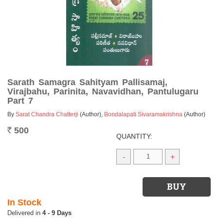
Sarath Samagra Sahityam Pallisamaj,
Virajbahu, Parinita, Navavidhan, Pantulugaru
Part 7
By
Sarat Chandra Chatterji
(Author)
,
Bondalapati Sivaramakrishna
(Author)
500
Rs.
QUANTITY:
-
+
In Stock
4 - 9 Days