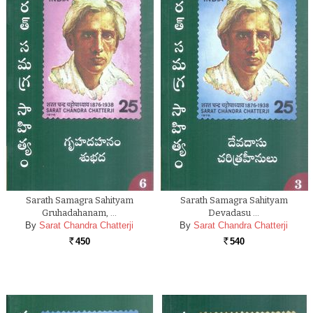
Sarath Samagra Sahityam
Sarath Samagra Sahityam
Gruhadahanam, …
Devadasu …
By
Sarat Chandra Chatterji
By
Sarat Chandra Chatterji
450
540
Rs.
Rs.