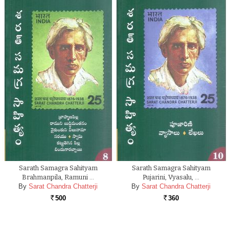
Sarath Samagra Sahityam
Sarath Samagra Sahityam
Brahmanpila, Ramuni …
Pujarini, Vyasalu, …
By
Sarat Chandra Chatterji
By
Sarat Chandra Chatterji
500
360
Rs.
Rs.