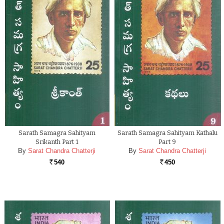
Sarath Samagra Sahityam
Sarath Samagra Sahityam Kathalu
Srikanth Part 1
Part 9
By
Sarat Chandra Chatterji
By
Sarat Chandra Chatterji
540
450
Rs.
Rs.