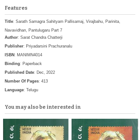
Features
Title
: Sarath Samagra Sahityam Pallisamaj, Virajbahu, Parinita,
Navavidhan, Pantulugaru Part 7
Author
: Sarat Chandra Chatterji
Publisher
: Priyadarsini Prachuranalu
ISBN
: MANIMN4014
Binding
: Paperback
Published Date
: Dec, 2022
Number Of Pages
: 413
Language
: Telugu
You may also be interested in