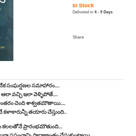
In Stock
4 - 9 Days
 అనేక సంఘర్షణల సమాహారం....
 ఆలా వచ్చి ఇలా వెళ్ళిపోతే....
ాంతరం చెంది శాశ్వతమౌతాయి....
 కళాకారున్నీ తయారు చేస్తుంది..
తం కలలతోనే ప్రారంభమౌతుంది...
ళలుగా ప్రపంచాన్ని పాదాక్రాంతం చేసుకుంటాయి.