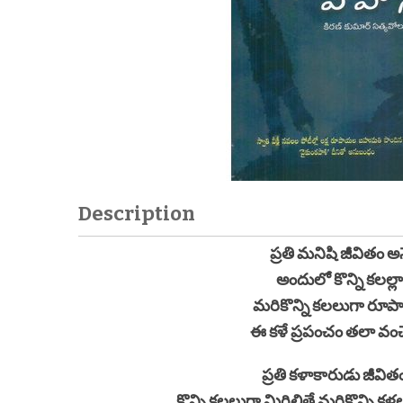
Description
ప్రతి మనిషి జీవితం
అందులో కొన్ని కలల్లా
మరికొన్ని కలలుగా రూప
ఈ కళే ప్రపంచం తలా వంచే
ప్రతి కళాకారుడు జీవి
కొన్ని కలలుగా మిగిలితే మరికొన్ని క