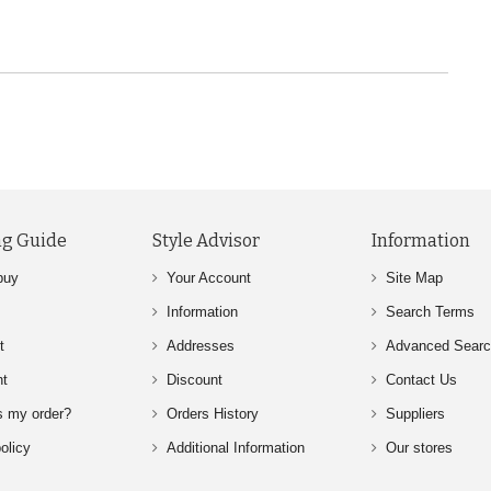
g Guide
Style Advisor
Information
buy
Your Account
Site Map
Information
Search Terms
t
Addresses
Advanced Sear
nt
Discount
Contact Us
s my order?
Orders History
Suppliers
olicy
Additional Information
Our stores