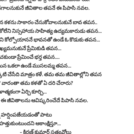
దగాలనుకునే జీవితాల తపనే ఈ పిపాసి నవల.
న కళను సాకారం చేసుకోవాలనుకునే బావ తపన..
ులుకోలేని నిస్సహాయ సాహిత్య ఉద్యమకారుడు తపన...
్లిని కోల్పోయాననే భావనతో ఉండే ఓ కొడుకు తపన...
్యమనుకునే ప్రేమికుడి తపన...
కుండా ప్రేమించే భర్త తపన....
న ఒకలా ఉండే ముసలమ్మ తపన...
కటి చేసేది మాత్రం కళే. తమ తమ జీవితాల్లోని తపన
ది? వారంతా తమ కళతో ఏ దరి చేరారు?
్మకంగా ఏర్చి కూర్చి...
 జీవితాలను ఆవిష్కరించేదే పిపాసి నవల.
ి హర్షింపజేయడంతో పాటు
్తుకుంటుందని ఆకాంక్షిస్తూ...
మార్ సత్యవోలు