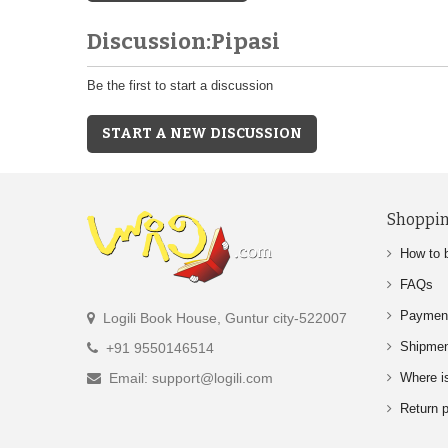
Discussion:Pipasi
Be the first to start a discussion
START A NEW DISCUSSION
Shoppin
How to 
FAQs
Paymen
Logili Book House, Guntur city-522007
Shipme
+91 9550146514
Email: support@logili.com
Where i
Return p