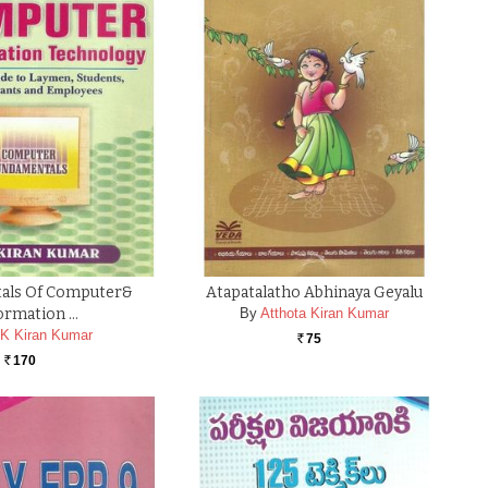
als Of Computer&
Atapatalatho Abhinaya Geyalu
ormation …
By
Atthota Kiran Kumar
 K Kiran Kumar
75
Rs.
170
Rs.