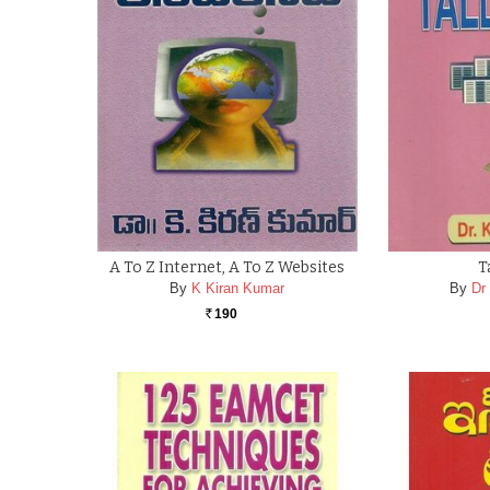
A To Z Internet, A To Z Websites
T
By
K Kiran Kumar
By
Dr
190
Rs.