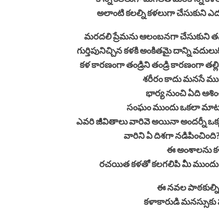
అలాంటి కలల్ని కళలుగా చేసుకుని ఎ
మరదలి ప్రేమను ఆలంబనగా చేసుకుని త
గుర్తిపునిచ్చిన కళకి అంకితమై దాన్ని వద
కళ కారణంగా తండ్రిని తండ్రి కారణంగా తల
శరీరం కాదు మనసే ముఖ
భార్య నుంచి ఏది ఆశించ
సంఘం ముందు ఒకలా మాటు
ఎవరి జీవితాలు వారివె అయినా అందర్నీ ఒక్
వారిని ఏ దిశగా నడిపించిం
ఈ అంశాలను కళాత
రచయిత కళతో కలగలిపి మీ ముందు ఈ
ఈ నవల పాఠకుల్న
కళాకారుడి మనస్సుకు హత
- కిరణ్ కు