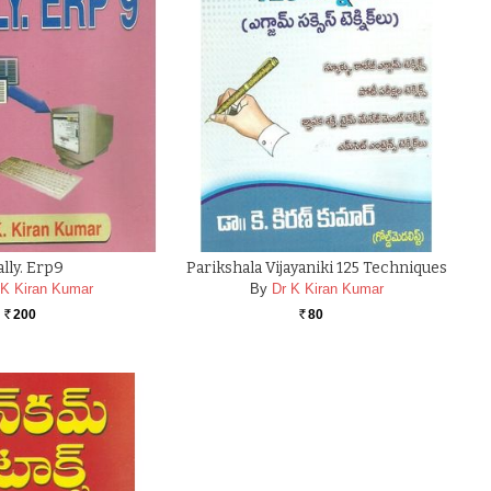
ally. Erp9
Parikshala Vijayaniki 125 Techniques
 K Kiran Kumar
By
Dr K Kiran Kumar
200
80
Rs.
Rs.