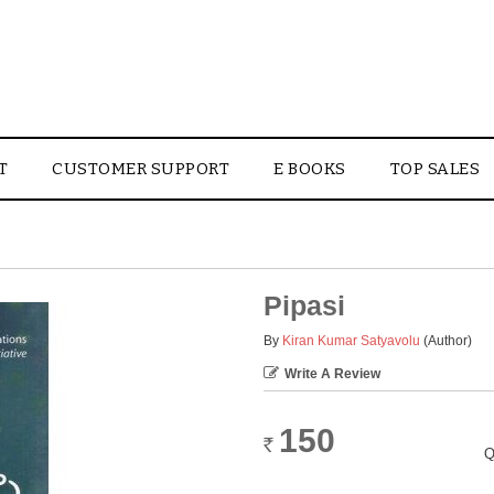
T
CUSTOMER SUPPORT
E BOOKS
TOP SALES
Pipasi
By
Kiran Kumar Satyavolu
(Author)
Write A Review
150
Rs.
Q