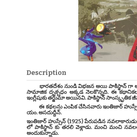
Description
భారతదేశం నుండి విభజన అయి పాకిస్థాన్ గా అ
సామాజిక దృక్పధం అక్కడ నెలకొన్నది. ఈ కథానికలు
ఇంగ్లీషుకు తర్జుమా అయినవి. పాకిస్థాన్ సాంస్కృతిక జీవ
ఈ కథలను ఎంపిక చేసినవారు ఇంతిజార్ హుస్సేన్,
యం. అసదుద్దీన్.
ఇంతిజార్ హుస్సేన్ (1925) పేరుపడిన నవలాకారుడు
లో పాకిస్థాన్ కు తరలి వెళ్లాడు. మంచి మంచి 
అందుకున్నాడు.