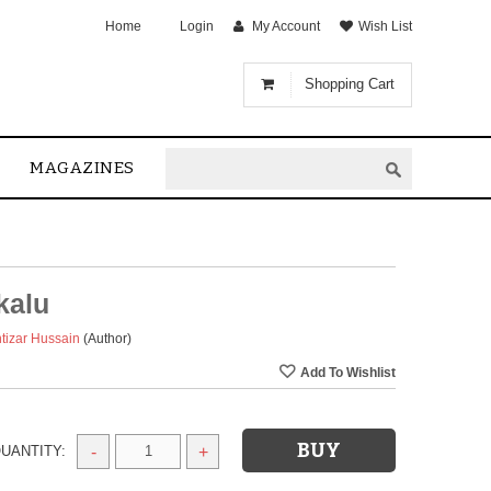
Home
Login
My Account
Wish List
Shopping Cart
MAGAZINES
kalu
tizar Hussain
(Author)
UANTITY:
-
+