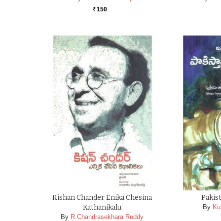
150
Rs.
Kishan Chander Enika Chesina
Pakist
Kathanikalu
By
Ku
By
R Chandrasekhara Reddy