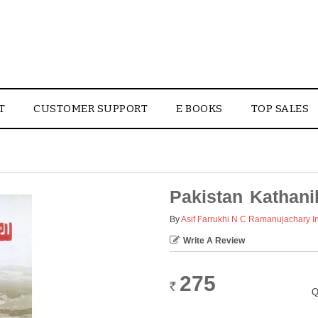
T
CUSTOMER SUPPORT
E BOOKS
TOP SALES
Pakistan Kathani
By
Asif Farrukhi N C Ramanujachary In
Write A Review
275
Rs.
Q