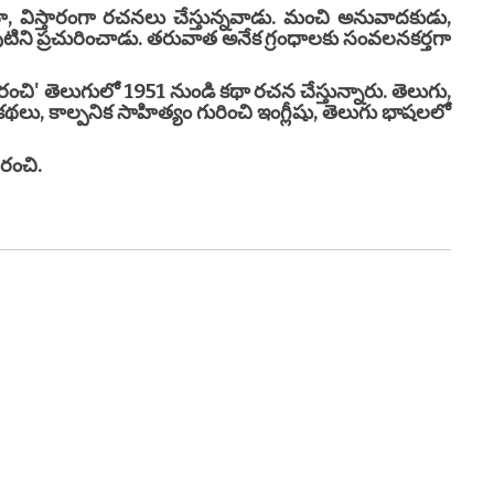
విస్తారంగా రచనలు చేస్తున్నవాడు. మంచి అనువాదకుడు,
ని ప్రచురించాడు. తరువాత అనేక గ్రంధాలకు సంవలనకర్తగా
చి' తెలుగులో 1951 నుండి కథా రచన చేస్తున్నారు. తెలుగు,
 కథలు, కాల్పనిక సాహిత్యం గురించి ఇంగ్లీషు, తెలుగు భాషలలో
ి.