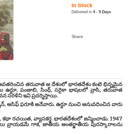
In Stock
4 - 9 Days
వతరించిన తరువాత ఆ దేశంలో భారతదేశం కంటె భిన్నమైన
 ఉర్దూ, పంజాబి, సింధ్, సరైకా భాషలలో వ్రాసి, తరువాత
న సరళిని ఇవి ప్రదర్శిస్తాయి.
 అసిఫ్ ఫరూకి అనేవారు. ఉర్దూ నుంచి అనువదించిన వారు
, కథా రచయిత, వ్యాసకర్త. భారతదేశంలో జన్మించాడు. 1947
నవలలు వ్రాయడమే గాక, జాతీయ అంతర్జాతీయ పురస్కారాలను