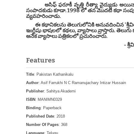
అసిఫ్ ఫరూకీ వృత్తి రీత్యా వైద్యుడు అయినా, 
సంపాదకుడు కూడా. 1998 లో తన మొదటి కథా సంపుటి
వ్యవహరించాడు.
ఈ కథానికలను తెలుగులోనికి అనువదించిన 'శ్రీవిరం
ఇంగ్లీషు భాషలలో కథలు, వ్యాసాలు వ్రాస్తారు. తెలుగు
అనేక వ్యాసాలు పత్రికలలో ప్రచురించారు.
- శ్రీవిరంచ
Features
Title
: Pakistan Kathanikalu
Author
: Asif Farrukhi N C Ramanujachary Intizar Hussain
Publisher
: Sahitya Akademi
ISBN
: MANIMN0329
Binding
: Paperback
Published Date
: 2018
Number Of Pages
: 368
Language
: Telugu