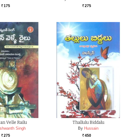
175
275
Rs.
Rs.
an Velle Railu
Thallulu Biddalu
shwanth Singh
By
Hussain
275
450
Rs.
Rs.