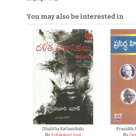
You may also be interested in
Dhalitha Kathanikalu
Prasidda 
By
Kokakaloori Inaq
By
Das