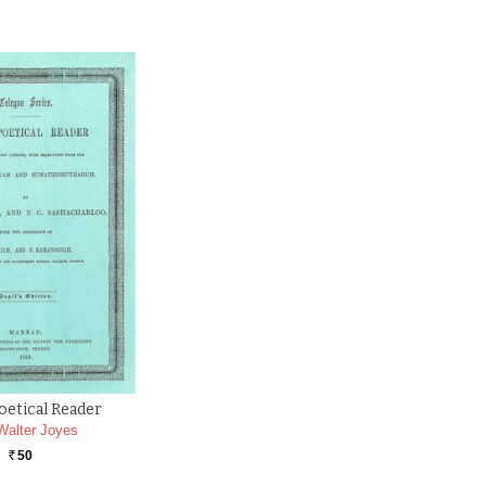
Poetical Reader
Walter Joyes
50
Rs.