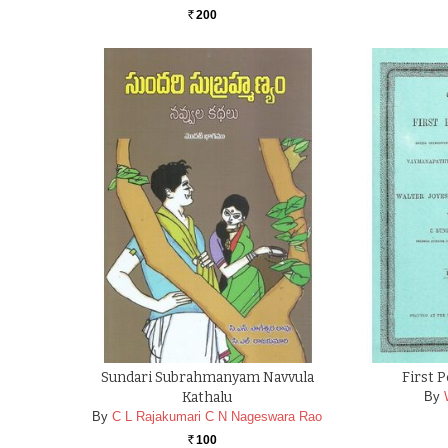
200
Rs.
Sundari Subrahmanyam Navvula
First 
Kathalu
By
By
C L Rajakumari C N Nageswara Rao
100
Rs.