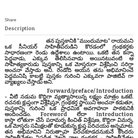
Description
తన పుస్తకానికి "ముందుమాట" రాయమని
ఒక సీనియర్ సాహితీపరుడిని కొరడంలో గ్రంథకర్తకు
సాధారణంగా రెండు ఉద్దేశాలు ఉంటాయి. ఒకటి తన కన్నా
పెద్దవాడు, ఎక్కువ తెలిసినవాడు అయినటువంటి ఆ
సాహిత్యకారుడు పుస్తకాన్ని ఒక మోస్తరుగా విశ్లేషించి సరిగ్గా
అంచనా వేస్తాడు అని. రెండోది అయన తను అభిమానించే
పెద్దమనిషి కాబట్టి పుస్తకం గురించి ఎక్కువగా పాజిటివ్ గా
వ్యాఖ్యలు చేస్తాడు అని.
Forward/preface/ Introduction
- వీటి నడుమ కొద్దిగా వ్యత్యాసాలున్న లక్ష్యం మాత్రం ఒకటే.
రచనకు క్లుప్తంగా విశ్లేషిస్తూ, గ్రంథకర్త స్థాయిని అంచనా కడుతూ,
పుస్తకాన్ని గురించి ఒక ప్రాధమిక అవగాహనా పాఠకునికి
అందించడం. Foreword లేదా Introduction
కాస్తా లోతుగా చేసే పరామర్శ కించిత్ విశ్లేషణ, కొద్దిగా విమర్శ,
ఒక మోస్తరు సమీక్షలతో కూడుకున్న క్లుప్త పరిచయం అన్నమాట.
తన అభిమానిని నిరుత్సాహ పరచకూడదనుకునే కొందరు
సాహితీవేత్తల విపరీత వైఖరి వాల్ల గ్రంథకర్త - సాహితీవేత్తల