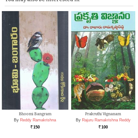
Bhoomi Bangram
Prakruthi Vignanam
By
Reddy Ramakrishna
By
Rajuru Ramakrishna Reddy
150
100
Rs.
Rs.