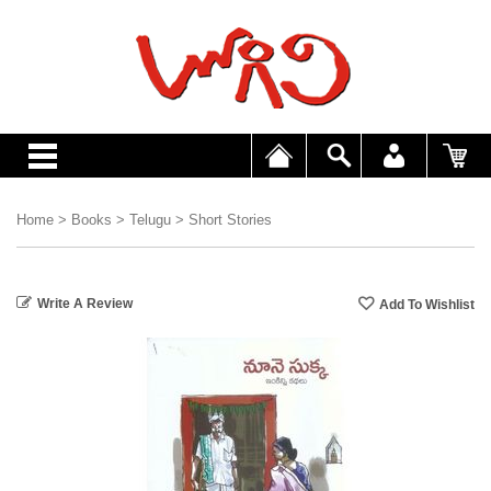
Home
>
Books
>
Telugu
>
Short Stories
Write A Review