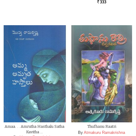
333
Rs.
Amaa. . . Amrutha Hasthalu Satha
Thufhanu Raatri
Kavitha …
By
Atmakuru Ramakrishna