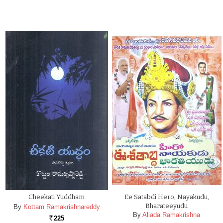
Cheekati Yuddham
Ee Satabdi Hero, Nayakudu,
Bharateeyudu
By
Kottam Ramakrishnareddy
By
Allada Ramakrishna
225
Rs.