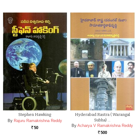
Stephen Hawking
Hyderabad Rastra ( Warangal
Subha) …
By
Rajuru Ramakrishna Reddy
By
Acharya V Ramakrishna Reddy
50
Rs.
500
Rs.