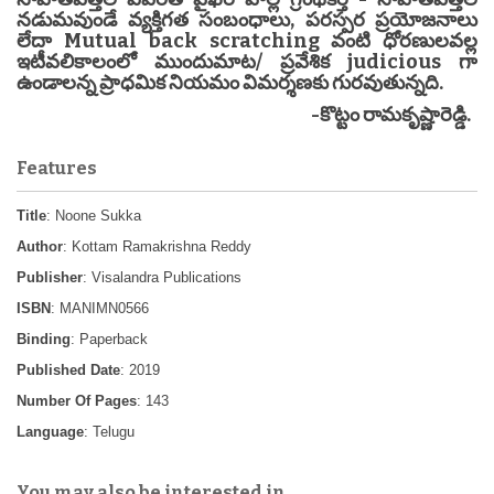
నడుమవుండే వ్యక్తిగత సంబంధాలు, పరస్పర ప్రయోజనాలు
లేదా Mutual back scratching వంటి ధోరణులవల్ల
ఇటీవలికాలంలో ముందుమాట/ ప్రవేశిక judicious గా
ఉండాలన్న ప్రాధమిక నియమం విమర్శణకు గురవుతున్నది.
-కొట్టం రామకృష్ణారెడ్డి.
Features
Title
: Noone Sukka
Author
: Kottam Ramakrishna Reddy
Publisher
: Visalandra Publications
ISBN
: MANIMN0566
Binding
: Paperback
Published Date
: 2019
Number Of Pages
: 143
Language
: Telugu
You may also be interested in