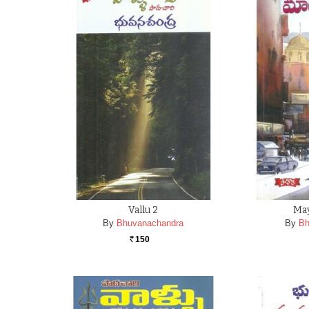
Vallu 2
Ma
By
Bhuvanachandra
By
Bh
150
Rs.