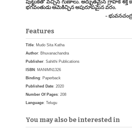
పుట్టుకతో వచ్చిన గుణాలు. అద్భుతమైన గ్రాహక శక
భగవంతుడు ఆమెకిచ్చిన అపురూపమైన వరం.
- భువనచంద్
Features
Title
: Mudo Sita Katha
Author
: Bhuvanachandra
Publisher
: Sahithi Publications
ISBN
: MANIMN1326
Binding
: Paperback
Published Date
: 2020
Number Of Pages
: 208
Language
: Telugu
You may also be interested in