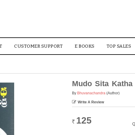
T
CUSTOMER SUPPORT
E BOOKS
TOP SALES
Mudo Sita Katha
By
Bhuvanachandra
(Author)
Write A Review
125
Rs.
Q