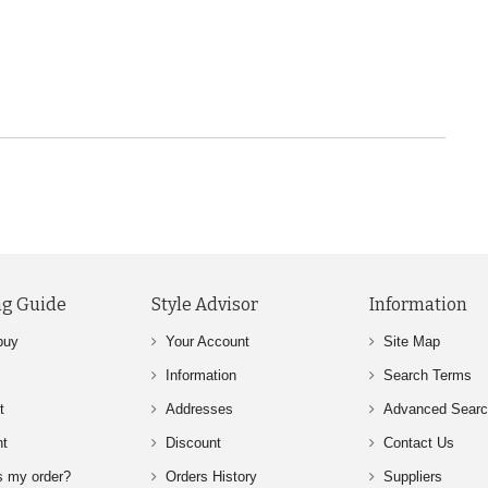
g Guide
Style Advisor
Information
buy
Your Account
Site Map
Information
Search Terms
t
Addresses
Advanced Sear
nt
Discount
Contact Us
s my order?
Orders History
Suppliers