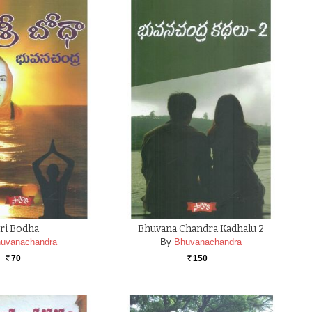
ri Bodha
Bhuvana Chandra Kadhalu 2
uvanachandra
By
Bhuvanachandra
70
150
Rs.
Rs.