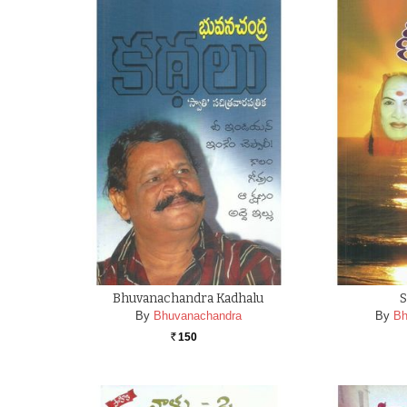
Bhuvanachandra Kadhalu
S
By
Bhuvanachandra
By
Bh
150
Rs.