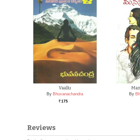
Vaallu
Man
By
Bhuvanachandra
By
Bh
175
Rs.
Reviews