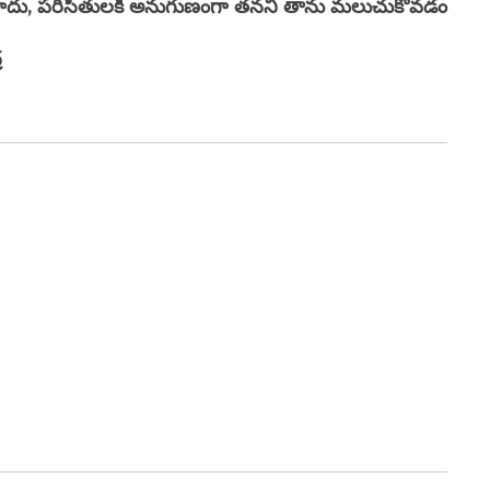
్తే కాదు, పరిసితులకి అనుగుణంగా తనని తాను మలుచుకోవడం
ర