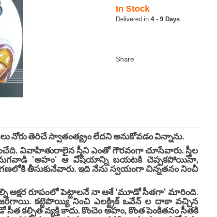
In Stock
4 - 9 Days
 నోరు తెరిచే స్వాతంత్య్రం లేదని అనుకోవడం విన్నాను.
ేది. వివాహితురాలైన స్త్రీని ఎంతో గౌరవంగా చూసేవారు. స్త్రీల
 మగవాడి 'అహం' ఆ విషయాన్ని బయటకి చెప్పకపోయినా,
 పరిగణలోకి తీసుకునేవారు. ఇది నేను స్వయంగా చిన్నతనం నించీ
ి అక్షర రూపంలో పెట్టాలనే నా ఆశే 'మూడో సీతగా' మారింది.
ిగాయి. కట్టెపొయ్యి నించి ఎలక్ట్రిక్ ఒవేన్ ల దాకా వచ్చిన
సీత కల్పిత వ్యక్తి కాదు. కొంచెం అహం, కొంత పెంకితనం సీతకి