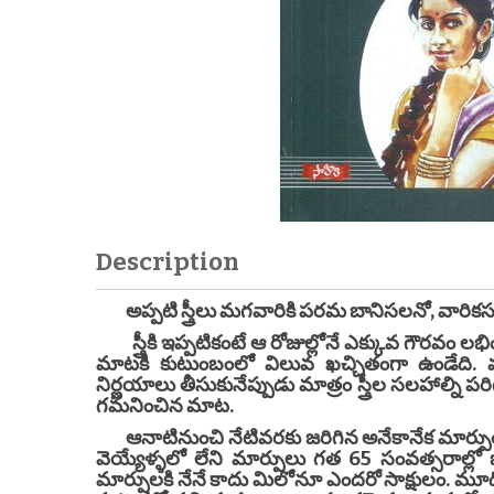
Description
అప్పటి స్త్రీలు మగవారికి పరమ బానిసలనో, వారికసలు
స్త్రీకి ఇప్పటికంటే ఆ రోజుల్లోనే ఎక్కువ గౌరవం లభించ
మాటకి కుటుంబంలో విలువ ఖచ్చితంగా ఉండేది.
నిర్ణయాలు తీసుకునేప్పుడు మాత్రం స్త్రీల సలహాల్ని
గమనించిన మాట.
ఆనాటినుంచి నేటివరకు జరిగిన అనేకానేక మార్పుల్న
వెయ్యేళ్ళలో లేని మార్పులు గత 65 సంవత్సరాల్లో జర
మార్పులకి నేనే కాదు మిలోనూ ఎందరో సాక్షులం. మూడో 