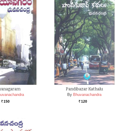
yanagaram
Pandibazar Kathalu
uvanachandra
By
Bhuvanachandra
150
120
Rs.
Rs.