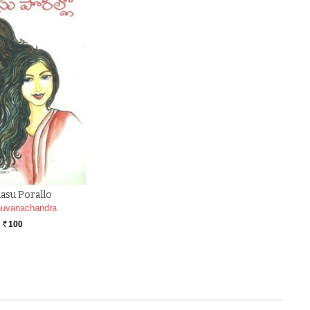
asu Porallo
uvanachandra
100
Rs.