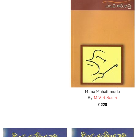
Mana Mahathmudu
By
M V R Sastri
220
Rs.