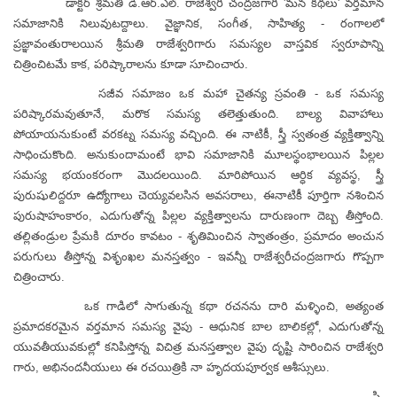
డాక్టర్ శ్రీమతి డి.ఆర్.ఎల్. రాజేశ్వరీ చంద్రజగారి
'మన కథలు' వర్తమాన
సమాజానికి నిలువుటద్దాలు. వైజ్ఞానిక, సంగీత, సాహిత్య - రంగాలలో
ప్రజ్ఞావంతురాలయిన శ్రీమతి రాజేశ్వరిగారు సమస్యల వాస్తవిక స్వరూపాన్ని
చిత్రించిటమే కాక, పరిష్కారాలను కూడా సూచించారు.
సజీవ సమాజం ఒక మహా చైతన్య స్రవంతి - ఒక సమస్య
పరిష్కారమవుతూనే, మరొక సమస్య తలెత్తుతుంది. బాల్య వివాహాలు
పోయాయనుకుంటే వరకట్న సమస్య వచ్చింది. ఈ నాటికీ, స్త్రీ స్వతంత్ర వ్యక్తిత్వాన్ని
సాధించుకొంది. అనుకుందామంటే భావి సమాజానికి మూలస్థంభాలయిన పిల్లల
సమస్య భయంకరంగా మొదలయింది. మారిపోయిన ఆర్ధిక వ్యవస్థ, స్త్రీ
పురుషులిద్దరూ ఉద్యోగాలు చెయ్యవలసిన అవసరాలు, ఈనాటికీ పూర్తిగా నశించిన
పురుషాహంకారం, ఎదుగుతోన్న పిల్లల వ్యక్తిత్వాలను దారుణంగా దెబ్బ తీస్తోంది.
తల్లితండ్రుల ప్రేమకి దూరం కావటం - శృతిమించిన స్వాతంత్రం, ప్రమాదం అంచున
పరుగులు తీస్తోన్న విశృంఖల మనస్తత్వం - ఇవన్నీ రాజేశ్వరీచంద్రజగారు గొప్పగా
చిత్రించారు.
ఒక గాడిలో సాగుతున్న కథా రచనను దారి మళ్ళించి, అత్యంత
ప్రమాదకరమైన వర్తమాన సమస్య వైపు - ఆధునిక బాల బాలికల్లో, ఎదుగుతోన్న
యువతీయువకుల్లో కనిపిస్తోన్న విచిత్ర మనస్తత్వాల వైపు దృష్టి సారించిన రాజేశ్వరి
గారు, అభినందనీయులు ఈ రచయిత్రికి నా హృదయపూర్వక ఆశీస్సులు.
- సి.