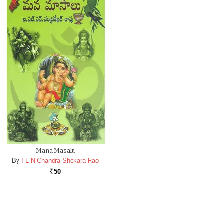
Mana Masalu
By
I L N Chandra Shekara Rao
50
Rs.