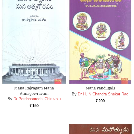
Mana Rajyagam Mana
Mana Pandugalu
Atmagowravam
By
Dr I L N Chandra Shekar Rao
By
Dr Pardhasaradhi Chiruvolu
200
Rs.
150
Rs.