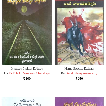
Manasu Padina Kathalu
Mana Seema Kathalu
By
Dr D R L Rajeswari Chandraja
By
Bandi Narayanaswamy
160
150
Rs.
Rs.