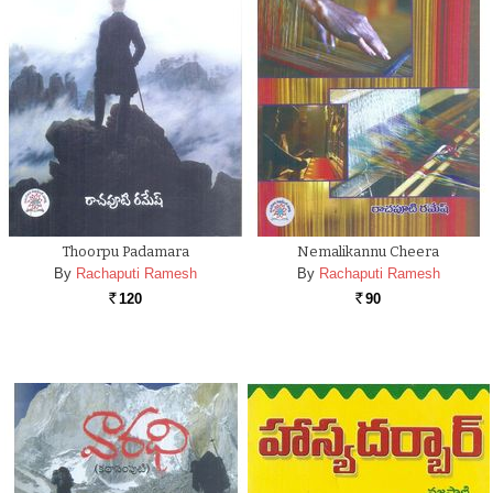
Thoorpu Padamara
Nemalikannu Cheera
By
Rachaputi Ramesh
By
Rachaputi Ramesh
120
90
Rs.
Rs.