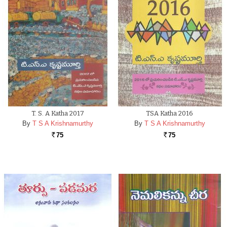
T. S. A Katha 2017
TSA Katha 2016
By
T S A Krishnamurthy
By
T S A Krishnamurthy
75
75
Rs.
Rs.