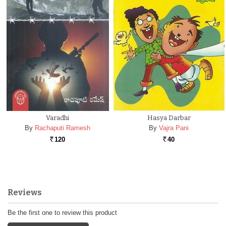
Varadhi
Hasya Darbar
By
Rachaputi Ramesh
By
Vajra Pani
120
40
Rs.
Rs.
Reviews
Be the first one to review this product