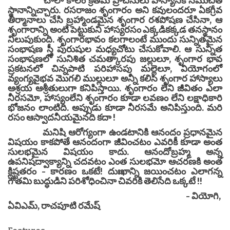
చాలా కాలం క్రితమే ప్రాచీనులు హాస్యానికి సముచిత
స్థానాన్నిచ్చారు. రసరాజం శృంగారం అని కవులందరూ ఏకగ్రీవ
తీర్మానాలు చేసి బ్రహ్మాండమైన శృంగార రశపోషణ చేసినా, ఆ
శృంగారాన్ని అంటి పెట్టుకుని హాస్యరసం ఎక్కడికక్కడ తనస్థానం
నిలుపుకుంది. శృంగారభావం కలగాలంటే ముందు సున్నితమైన
సంభాషణ స్త్రీ పురుషుల మధ్యచోటు చేసుకోవాలి. ఆ సున్నిత
సంభాషణలో సునిశిత చమత్కారపు జల్లులూ, శృంగార భావ
ప్రకటనలో చిన్నపాటి పరిహాసపు మల్లెలూ, వియోగంలో
వ్యంగ్యవైభవ మొగలి ముల్లులూ అన్నీ కలిసి శృంగార హాస్యాలు
ఆశ్రయ ఆశ్రీతులుగా కనిపిస్తాయి. శృంగారం లేని జీవితం ఎలా
నీరసమో, హాస్యంలేని శృంగారం కూడా లవణం లేని లక్షాధికారి
భోజనం లాంటిది. అప్పుడు కూడా నీరసమే అనిపిస్తుంది. మరి
రసం ఆస్వాదనీయమైనది కదా !
మనిషి ఆరోగ్యంగా ఉండటానికి ఆనందం ప్రధానమైన
విషయం కాకపోతే ఆనందంగా జీవించటం ఎవరికీ కూడా అంత
సులభమైన విషయం కాదు. ఆనందోబ్రహ్మ అన్న
ఉపనిషద్వాక్యాన్ని చదవటం ఎంత సులభమో ఆచరణకి అంత
క్లిష్టతరం - కారణం ఒకటే! దుఃఖాన్ని జయించటం ఎలాగన్న
గౌతమి బుద్ధుడిని పరిశోధించినా చివరికి తెలిసేది ఒక్కటే !!
- వియోగి,
ఏవిఎమ్, రాచపూటి రమేష్