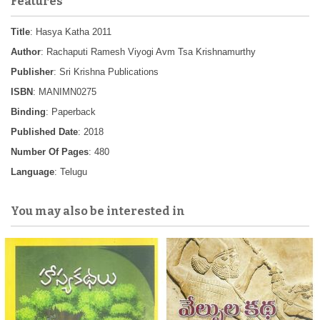
Features
Title
: Hasya Katha 2011
Author
: Rachaputi Ramesh Viyogi Avm Tsa Krishnamurthy
Publisher
: Sri Krishna Publications
ISBN
: MANIMN0275
Binding
: Paperback
Published Date
: 2018
Number Of Pages
: 480
Language
: Telugu
You may also be interested in