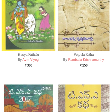
Hasya Kathalu
Velpula Katha
By
Avm Viyogi
By
Rambatla Krishnamurthy
300
150
Rs.
Rs.