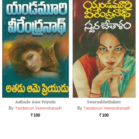
Aathade Ame Priyudu
Swarnabhethalam
By
Yandamuri Veerendranadh
By
Yandamuri Veerendranadh
100
100
Rs.
Rs.