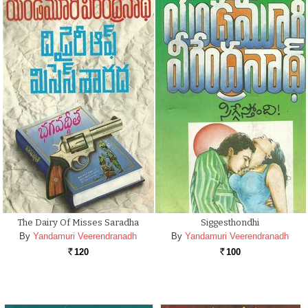
The Dairy Of Misses Saradha
Siggesthondhi
By
Yandamuri Veerendranadh
By
Yandamuri Veerendranadh
120
100
Rs.
Rs.