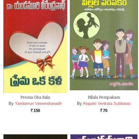
Prema Oka Kala
Pillala Pempakam
By
Yandamuri Veerendranadh
By
Alaparti Venkata Subbarao
150
70
Rs.
Rs.