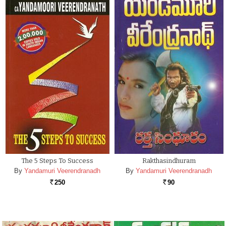
The 5 Steps To Success
Rakthasindhuram
By
Yandamuri Veerendranadh
By
Yandamuri Veerendranadh
250
90
Rs.
Rs.