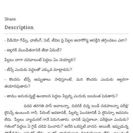
Description
- వీడియో గేమ్స్, ఛాటింగ్, సెల్, టీవిల పై పిల్లల అనారోగ్య ఆసక్తిని తగ్గించటం ఎలా?
- అల్లరికి మొండితనానికి తేడా ఏమిటి?
పిల్లలు బాగా చదవాలంటే పెద్దలు ఏం చెయ్యాలి?
- టీన్స్ ఎందుకు పెద్దలతో ఎక్కువ మాట్లాడరు?
- కొందరు టీన్స్ అద్భుతాలు సాధిస్తూంటే, మరి కొందరు ఎందుకు అల్లరిగా
తయారవుతారు?
- తాము అనుకున్నట్టే ఉండాలని పెద్దలు పిల్లల్ని ఎందుకు బలవంత పెడతారు?
పదవ తరగతి పాస్ అవాలన్నా, చివరికి చిన్న బండి నడపాలన్నా పరీక్ష/
లైసెన్స్ ఉంటుంది గానీ, పేరెంట్ అవటానికీ, పిల్లల్ని పెంచటానికీ ఏ లైసెన్సూ అవసరం
లేదు. 'పిల్లలు న్యాచురల్ గానే పెరుగుతారు. దానికి పుస్తకాలూ, పరీక్షలూ ఎందుకు?
గతంలో పెద్దలు ఏ గైడ్ చదివి పెంచారు?' అనేది ఒకప్పటి వాదన. అయితే, ఇప్పుడున్న