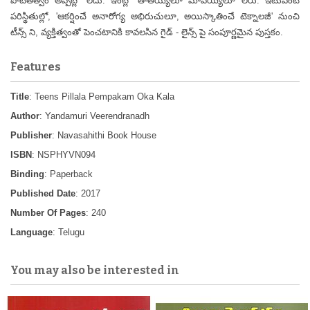
పోటీతత్వం అప్పట్లో లేదు. ఇంట్లో తాతయ్యలూ మావయ్యలూ లేరు. ఇటువంటి
పరిస్థితుల్లో, 'ఆకర్షించే అనారోగ్య అభిరుచులూ, అయిస్కాతించే టెక్నాలజీ' నుంచి
టీన్స్ ని, వ్యక్తిత్వంతో పెంచటానికి కావలసిన గైడ్ - లైన్స్ పై సంపూర్ణమైన పుస్తకం.
Features
Title
: Teens Pillala Pempakam Oka Kala
Author
: Yandamuri Veerendranadh
Publisher
: Navasahithi Book House
ISBN
: NSPHYVN094
Binding
: Paperback
Published Date
: 2017
Number Of Pages
: 240
Language
: Telugu
You may also be interested in