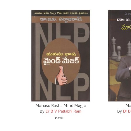
Manasu Basha Mind Magic
Ma
By
Dr B V Pattabhi Ram
By
Dr B
250
Rs.