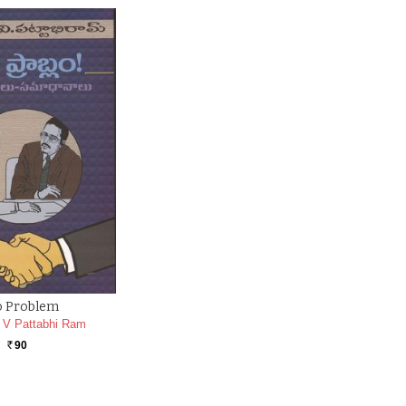
 Problem
 V Pattabhi Ram
90
Rs.