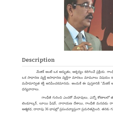
Description
మేజిక్ అంటే ఒక అద్భుతం, ఆశ్చర్యం కలిగించే ప్రక్రియ. గాంధీజీ
ఒక సాధారణ వ్యక్తి అసాధారణ వ్యక్తిగా మారటం మామూలు విషయం కాదు
మహిమాన్విత శక్తి అనిపించకమానదు. అందుకే ఈ పుస్తకానికి "మేజిక్ 
ధన్యవాదాలు.
గాంధీజీ గురించి ఎందరో మేధావులు, ఎన్నో కోణాలలో తమదైన విశ
టెండూల్కర్, లూయి ఫిషర్, నారాయణ దేశాయి, గాంధీజీ మనవడు రా
ఆత్మకథ, దాదాపు 36 భాషల్లో ప్రపంచవ్యాప్తంగా ప్రచురితమైంది. తనక