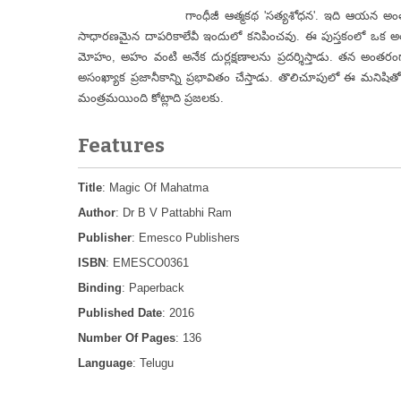
గాంధీజీ ఆత్మకథ 'సత్యశోధన'. ఇది ఆయన అంతరంగ సత్యశ
సాధారణమైన దాపరికాలేవీ ఇందులో కనిపించవు. ఈ పుస్తకంలో ఒక 
మోహం, అహం వంటి అనేక దుర్లక్షణాలను ప్రదర్శిస్తాడు. తన అంతరం
అసంఖ్యాక ప్రజానీకాన్ని ప్రభావితం చేస్తాడు. తొలిచూపులో ఈ మన
మంత్రమయింది కోట్లాది ప్రజలకు.
Features
Title
: Magic Of Mahatma
Author
: Dr B V Pattabhi Ram
Publisher
: Emesco Publishers
ISBN
: EMESCO0361
Binding
: Paperback
Published Date
: 2016
Number Of Pages
: 136
Language
: Telugu