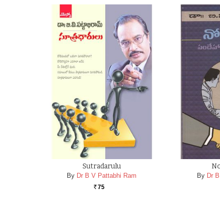
Sutradarulu
No
By
Dr B V Pattabhi Ram
By
Dr B
75
Rs.