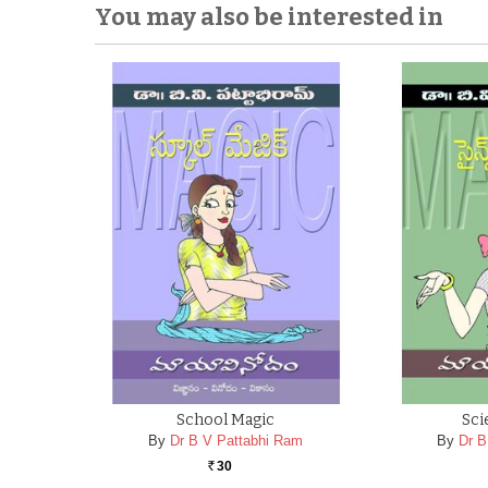
You may also be interested in
School Magic
Sci
By
Dr B V Pattabhi Ram
By
Dr B
30
Rs.