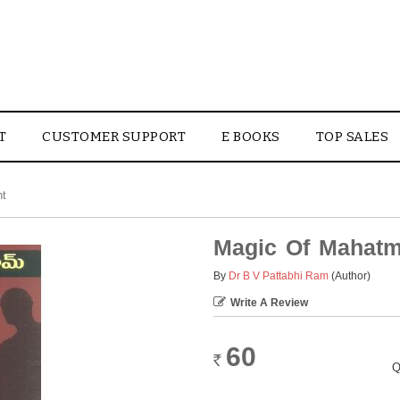
T
CUSTOMER SUPPORT
E BOOKS
TOP SALES
nt
Magic Of Mahat
By
Dr B V Pattabhi Ram
(Author)
Write A Review
60
Rs.
Q