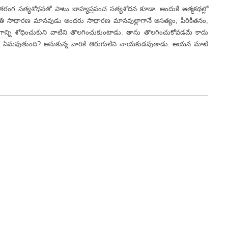
ోధనతో పాటు బాహ్యప్రపంచ సత్యశోధన కూడా. అందుకే ఆత్మకథల్లో
అతి సాధారణ మానవుడు అందరు సాధారణ మానవుల్లాగానే అసత్యం, పిరికితనం,
గాన్ని శోధించుకుని వాటిని తొలగించుకుంటాడు. తాను తొలగించుకోవడమే కాదు
ిషితో ఏమవుతుంది? అనుకున్న వారికే తిరుగులేని నాయకుడవుతాడు. ఆయన మాటే