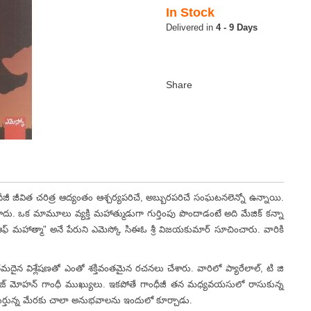
In Stock
4 - 9 Days
 జీవిత చరిత్ర ఆద్యంతం ఆశ్చర్యపరిచే, అబ్బురపరిచే సంఘటనలెన్నో ఉన్నాయి.
. ఒక మామూలు వ్యక్తి మహాత్ముడుగా గుర్తింపు పొందాడంటే అది మేజిక్ కన్నా
ఆఫ్ మహాత్మా" అనే పేరుని ఎమెస్కో సిఈఓ శ్రీ విజయకుమార్ సూచించారు. వారికి
్లేషణతో ఎంతో శక్తివంతమైన రచనలు చేశారు. వారిలో ప్యారేలాల్, టి జి
జ్ మోహన్ గాంధీ ముఖ్యులు. ఇకపోతే గాంధీజీ తన మధ్యవయసులో రాసుకున్న
ు గుర్తున్న మేరకు చాలా అనుభవాలను ఇందులో కూర్చాడు.