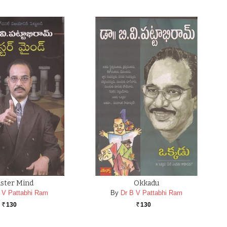
ster Mind
Okkadu
 V Pattabhi Ram
By
Dr B V Pattabhi Ram
130
130
Rs.
Rs.