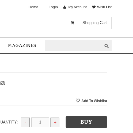
Home
Login
My Account
Wish List
Shopping Cart
MAGAZINES
ma
UANTITY:
-
+