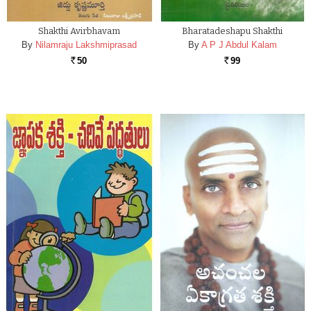
Shakthi Avirbhavam
Bharatadeshapu Shakthi
By
Nilamraju Lakshmiprasad
By
A P J Abdul Kalam
50
99
Rs.
Rs.