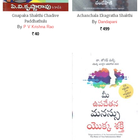
Gnapaka Shakthi Chadive
Achanchala Ekagratha Shakthi
Paddhathulu
By
Dandapani
By
P V Krishna Rao
499
Rs.
40
Rs.