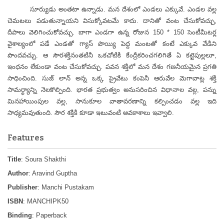
సూర్యుడు అంతటా ఉన్నాడు. మన దేశంలో ఎండలు ఎక్కువే. ఎండల వల్ల
చెమటలు పడుతున్నాయని విసుక్కోవటమే కాదు. దానితో వంట చేసుకోవచ్చు,
దీపాలు వెలిగించుకోవచ్చు. బాగా ఎండగా ఉన్న రోజున 150 * 150 సెంటీమీటర్ల
వైశాల్యంలో పడే ఎండతో గ్యాస్ పొయ్యి పెద్ద మంటతో కంటే ఎక్కువ వేడిని
పొందవచ్చు. ఆ సౌరశక్తినంతటినీ ఒకచోటికి కేంద్రీకరించగలిగితే ఏ కట్టెపుల్లలూ,
ఇంధనం లేకుండా వంట చేసుకోవచ్చు. పవన శక్తిలో మన దేశం గణనీయమైన ప్రగతి
సాధించింది. సుజ్ లాన్ అన్న ఒక్క ప్రైవేటు కంపెనీ ఆరువేల మెగావాట్ల శక్తి
సామర్థ్యాన్ని నెలకొల్పింది. భారత ప్రభుత్వం అనుసరించిన విధానాల వల్ల, పన్ను
మినహాయింపుల వల్ల, సానుకూల వాతావరణాన్ని కల్పించడం వల్ల ఇది
సాధ్యమవుతుంది. సౌర శక్తికి కూడా ఇటువంటి అవకాశాలు ఇవ్వాలి.
Features
Title
: Soura Shakthi
Author
: Aravind Guptha
Publisher
: Manchi Pustakam
ISBN
: MANCHIPK50
Binding
: Paperback