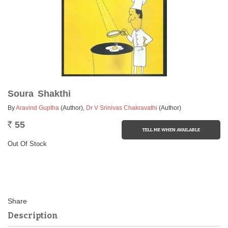
Soura Shakthi
By
Aravind Guptha
(Author)
,
Dr V Srinivas Chakravathi
(Author)
55
Rs.
Out Of Stock
Description