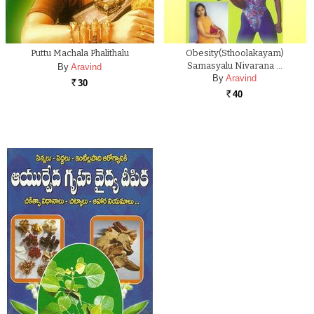
Puttu Machala Phalithalu
Obesity(Sthoolakayam)
Samasyalu Nivarana …
By
Aravind
By
Aravind
30
Rs.
40
Rs.