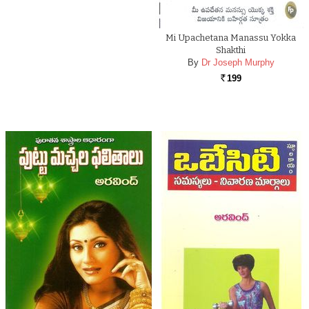
Mi Upachetana Manassu Yokka
Shakthi
By
Dr Joseph Murphy
199
Rs.