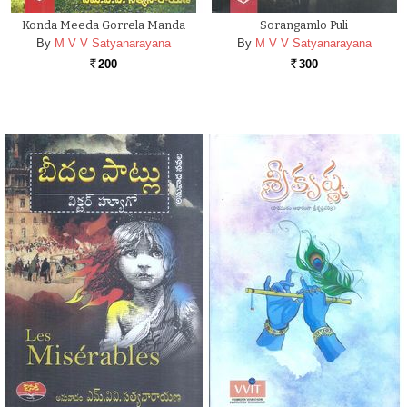
Konda Meeda Gorrela Manda
Sorangamlo Puli
By
M V V Satyanarayana
By
M V V Satyanarayana
200
300
Rs.
Rs.