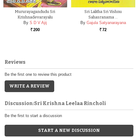
Mururayagandudu Sri
Sri Lalitha Sri Vishnu
Krishnadevarayalu
Sahasranama …
By
S D V Ajij
By
Gajula Satyanarayana
200
72
Rs.
Rs.
Reviews
Be the first one to review this product
WRITE A REVIEW
Discussion:Sri Krishna Leelaa Rincholi
Be the first to start a discussion
START A NEW DISCUSSION