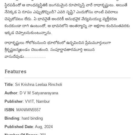
స్థిరపడిందో ఆ బాంధవ్యస్థితికి జంగమమైన రూపాన్నిస్తే వారే రాధాకృష్ణులు. అయితే
నేనిక్కడ ఏ రూపం ఎప్పుడొచ్చిందీ? ఎవరి సృష్టి? ఎందుకోసం లాంటి వివరాలు
చెప్పబోవటం లేదు. ఏ భావనైతే అందరికీ అనుభవైక వేద్యమయ్యు వ్యక్తీకరణ
కందకుండా దాగి ఉంటుందో, ఆ భావనలోని ఆంతర్యాన్ని నా అక్షరాల కందినంతవరకు
ఇక్కడ చెప్పాలనుకుంటున్నాను.
రాధాకృష్ణులు గోలోకంనుంచి భూలోకంలో ఉద్భవించిన ప్రేమమూర్తులుగా
శ్రీకృష్ణజన్మఖండం చెబుతుంది. సంపూర్ణావతారమూర్తి అయిన
వాసుదేవుడు..................
Features
Title
: Sri Krishna Leelaa Rincholi
Author
: D V M Satyanarayana
Publisher
: VVIT, Nambur
ISBN
: MANIMN5557
Binding
: hard binding
Published Date
: Aug, 2024