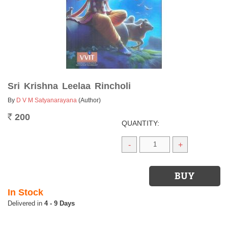
Sri Krishna Leelaa Rincholi
By
D V M Satyanarayana
(Author)
200
Rs.
QUANTITY:
-
+
In Stock
4 - 9 Days