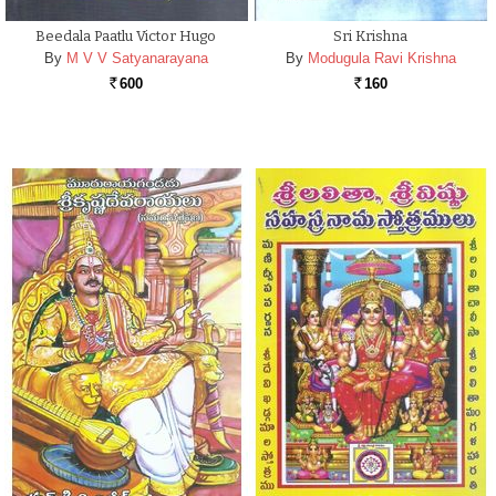
Beedala Paatlu Victor Hugo
Sri Krishna
By
M V V Satyanarayana
By
Modugula Ravi Krishna
600
160
Rs.
Rs.