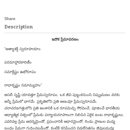
Description
ఇదొక ప్రేమావరణం
“అత్యాశక్తి స్వరూపాయాం
పరమాహ్లాదకారిణీం
సమాక్లిష్టం ఉభోరూపం
రాధాకృష్ణం నమామ్యహం”
అసలీ సృష్టి యావత్తూ ప్రేమస్వరూపం. ఒక జీవి పుట్టుకనుంచి నిష్క్రమణం వరకు
అన్నీ ప్రేమలో భాగమే. ప్రకృతిలోని ప్రతి అణువూ ప్రేమస్వరూపమే.
చరాచరజగత్తులోని ప్రతి అంశానికి ఒక రూపమిచ్చి గౌరవించే, పూజించే భారతీయ
ఆధ్యాత్మిక విశ్వంలో ప్రేమకు పర్యాయరూపాలుగా నిలిచిన ఏకైక జంట రాధాకృష్ణులు.
ఎవరివల్ల ప్రేమ ఆదర్శమైందో, ప్రపంచానికి ఆధారమైందో, రెండు ప్రాణుల మధ్య
బంధం ప్రేమగా గుర్తించబడిందో, కంటికి కనిపించని విడలేనితనం జీవులమధ్య