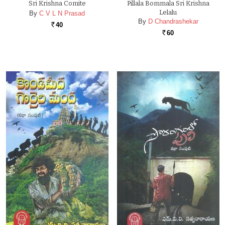
Sri Krishna Comite
Pillala Bommala Sri Krishna
Lelalu
By
C V L N Prasad
By
D Chandrashekar
40
Rs.
60
Rs.