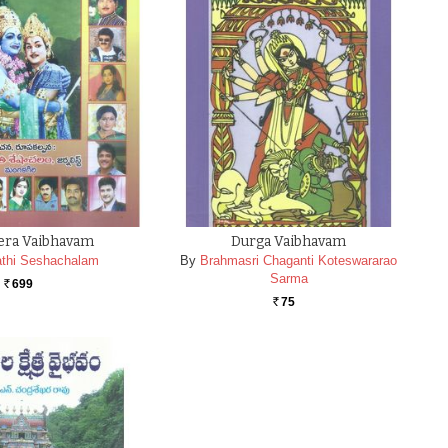
era Vaibhavam
Durga Vaibhavam
athi Seshachalam
By
Brahmasri Chaganti Koteswararao
Sarma
699
Rs.
75
Rs.