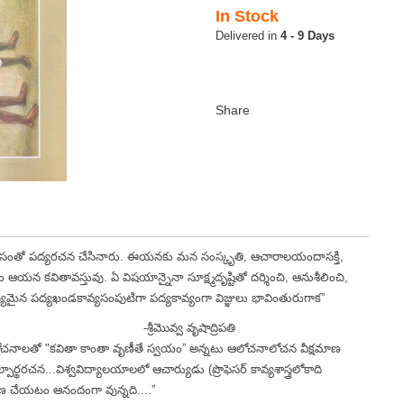
In Stock
4 - 9 Days
యాసంతో పద్యరచన చేసినారు. ఈయనకు మన సంస్కృతి, ఆచారాలయందాసక్తి,
 ఆయన కవితావస్తువు. ఏ విషయాన్నైనా సూక్ష్మదృష్టితో దర్శించి, ఆనుశీలించి,
మైన పద్యఖండకావ్యసంపుటిగా పద్యకావ్యంగా విజ్ఞులు భావింతురుగాక”
ృషాద్రిపతి
తో "కవితా కాంతా వృణీతే స్వయం” అన్నటు ఆలోచనాలోచన వీక్షమాణ
రచన...విశ్వవిద్యాలయాలలో ఆచార్యుడు (ప్రొఫెసర్ కావ్యశాస్త్రలోకాది
ణ చేయటం ఆనందంగా వున్నది....”