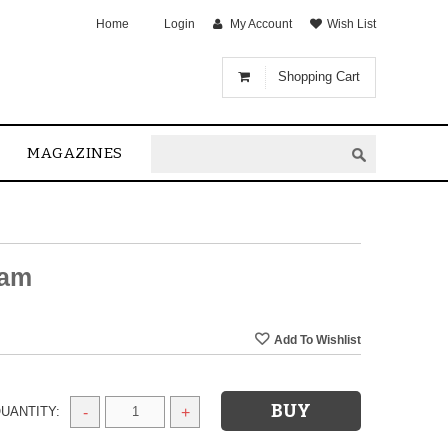
Home
Login
My Account
Wish List
Shopping Cart
MAGAZINES
vam
UANTITY:
-
+