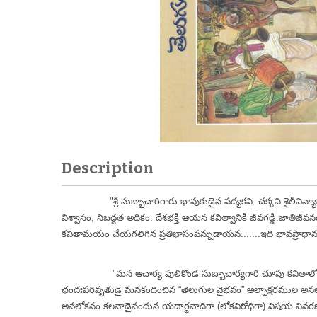
Description
"శ్రీ సుబ్బాచారిగారు భావుకుడైన పద్యకవి. చక్కని శైలీవిన్
విశ్వాసం, నిబద్దత అధికం. దేశభక్తి ఆయన కవిత్వానికి జీవగడ్డి.
జాతిజీవనం
కవితామయం చేయగలిగిన ప్రతిభాసంపన్నుడాయన.......ఇది భావప్రాధాన్య
-శ్రీమొవ్వ వ
"మన ఆచార్య పులికొండ సుబ్బాచార్యగారి చూపు కవితాలోచనాల
ఛందఃపరివృతుడై మనకందించిన “తెలుగుల వైభవం” అల్ఫాక్షరముల అనల్పార్థ
అవలోకనం కలవాడైనందున యదార్థవాదిగా (లోకవిరోధిగా) విషయ వివర