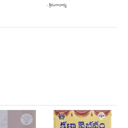
ాచార్య