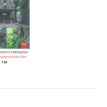
shetra Vaibhavam
Chandrasekhara Rao
50
Rs.