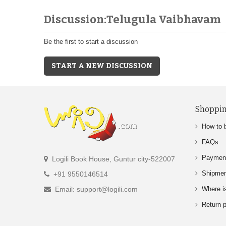
Discussion:Telugula Vaibhavam
Be the first to start a discussion
START A NEW DISCUSSION
Shoppin
How to 
FAQs
Paymen
Logili Book House, Guntur city-522007
Shipme
+91 9550146514
Email: support@logili.com
Where i
Return p