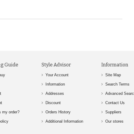
g Guide
Style Advisor
Information
buy
Your Account
Site Map
Information
Search Terms
t
Addresses
Advanced Sear
nt
Discount
Contact Us
s my order?
Orders History
Suppliers
olicy
Additional Information
Our stores