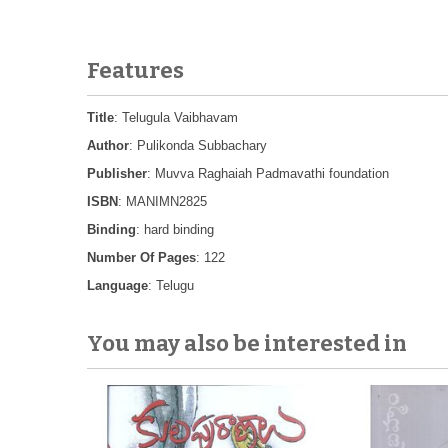
- శ్రీరంగ
Features
Title
: Telugula Vaibhavam
Author
: Pulikonda Subbachary
Publisher
: Muvva Raghaiah Padmavathi foundation
ISBN
: MANIMN2825
Binding
: hard binding
Number Of Pages
: 122
Language
: Telugu
You may also be interested in