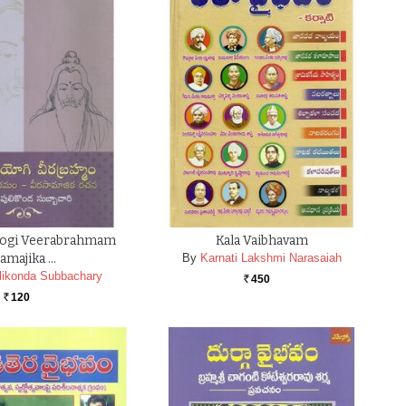
iyogi Veerabrahmam
Kala Vaibhavam
amajika …
By
Karnati Lakshmi Narasaiah
likonda Subbachary
450
Rs.
120
Rs.