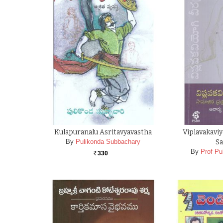
Kulapuranalu Asritavyavastha
Viplavakav
By
Pulikonda Subbachary
Sa
By
Prof Pu
330
Rs.