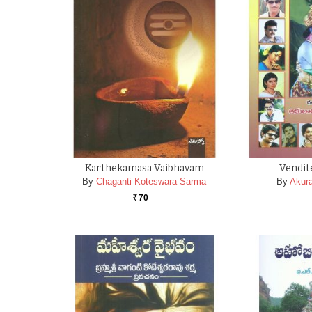
Karthekamasa Vaibhavam
Vendit
By
Chaganti Koteswara Sarma
By
Akur
70
Rs.