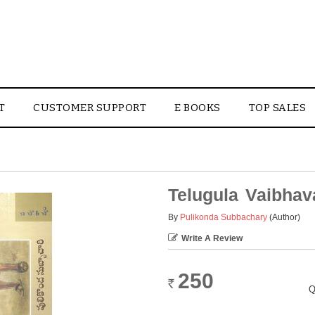
T
CUSTOMER SUPPORT
E BOOKS
TOP SALES
Telugula Vaibha
By
Pulikonda Subbachary
(Author)
Write A Review
250
Rs.
Q