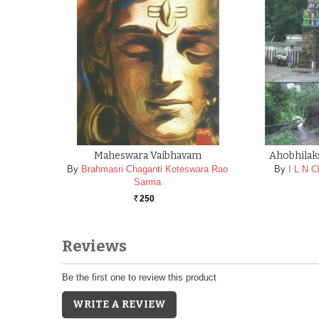
Maheswara Vaibhavam
Ahobhilak
By
Brahmasri Chaganti Koteswara Rao
By
I L N 
Sarma
250
Rs.
Reviews
Be the first one to review this product
WRITE A REVIEW