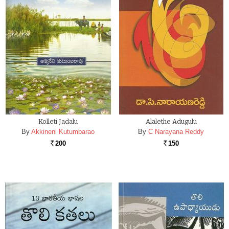
Kolleti Jadalu
Alalethe Adugulu
By
Akkineni Kutumbarao
By
C Narayana Reddy
200
150
Rs.
Rs.