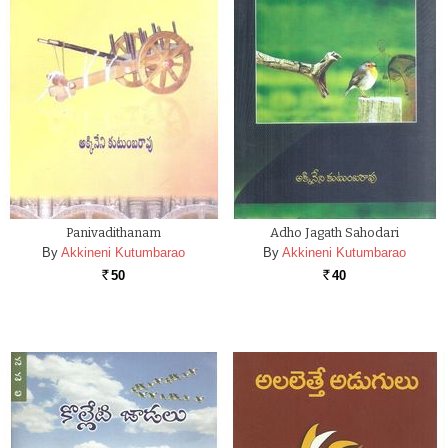
Panivadithanam
Adho Jagath Sahodari
By
Akkineni Kutumbarao
By
Akkineni Kutumbarao
50
40
Rs.
Rs.