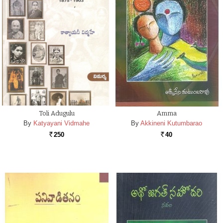
Toli Adugulu
Amma
By
Katyayani Vidmahe
By
Akkineni Kutumbarao
250
40
Rs.
Rs.