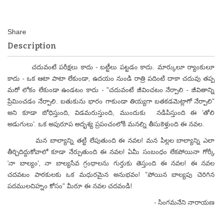
Description
చదువంటే పరీక్షలు కాదు - బట్టీలు పట్టడం కాదు. మార్కులూ ర్యాంకులూ
కాదు - ఒక ఆటా పాటా లేకుండా, ఉదయం నుండి రాత్రి పదింటి దాకా చదువు తప్ప
మరో లోకం లేకుండా ఉండటం కాదు - "చదువంటే జీవించటం నేర్పాలి - జీవితాన్ని
ప్రేమించడం నేర్పాలి. బతుకును భారం గాకుండా తియ్యగా బతకడమెట్లాగో నేర్పాలి"
అని కూడా బోధిస్తుంది, విడమరుస్తుంది, ముందుకు నడిపిస్తుంది ఈ 'తోలి
అడుగులు'. ఒక అపురూప అదృశ్య ప్రపంచంలోకి మనల్ని తీసుకెళ్తుంది ఈ నవల.
మన బాల్యాన్ని తట్టి లేపుతుంది ఈ నవల! మన పిల్లల బాల్యాన్ని ఎలా
తీర్చిదిద్దుకోవాలో కూడా నేర్పుతుంది ఈ నవల! ఏమీ సంబంధం లేకపోయినా గోర్కీ
'నా బాల్యం', నా బాల్యసేవ గ్రంథాలను గుర్తుకు తెస్తుంది ఈ నవల! ఈ నవల
చదవటం పాఠకులకు ఒక మధురమైన అనుభవం! "పోయిన బాల్యపు చెరిగిన
పదములచిహ్నం కోసం" మీరూ ఈ నవల చదవండి!
- సింగమనేని నారాయణ