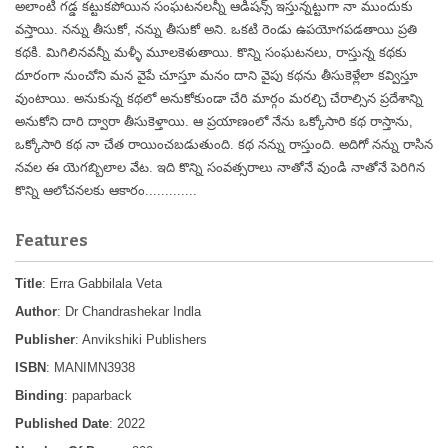
అలాంటి గడ్డ కట్టుకపోయిన సంఘటనలన్నీ ఆడిషన్స్ ఇస్తున్నట్టుగా నా ముందుకు
వస్తాయి. నన్ను తీసుకో, నన్ను తీసుకో అని. ఒకటి రెండు ఉపయోగపడతాయి ప్రతి
కథకి. మిగిలినవన్నీ మళ్ళీ మూలకెళుతాయి. కొన్ని సంఘటనలు, రాస్తున్న కథకు
దూరంగా నుంచోని మన వైపే చూస్తూ మనం దాని వైపు కథను తీసుకెళ్లేలా కవ్విస్తూ
వుంటాయి. అనుకున్న కథలో అనుకోకుండా చేరి మార్గం మరల్చి చేరాల్సిన ప్రదేశాన్ని
అనుకోని దారి ద్వారా తీసుకెళ్తాయి. ఆ ప్రయాణంలో నేను ఒక్కోసారి కథ రాస్తాను,
ఒక్కోసారి కథ నా చేత రాయించబడుతుంది. కథ నన్ను రాస్తుంది. అదిగో నన్ను రాసిన
నవల ఈ యెగబ్బిలాల వేట. ఇది కొన్ని సంవత్సరాలు నాతోనే వుండి నాతోనే పెరిగిన
కొన్ని ఆలోచనలకు ఆకారం.............
Features
Title
: Erra Gabbilala Veta
Author
: Dr Chandrashekar Indla
Publisher
: Anvikshiki Publishers
ISBN
: MANIMN3938
Binding
: paparback
Published Date
: 2022