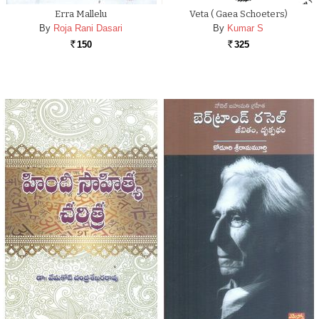
Erra Mallelu
Veta ( Gaea Schoeters)
By
Roja Rani Dasari
By
Kumar S
150
325
Rs.
Rs.