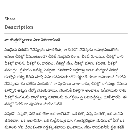
Description
నా యెర్రగబ్బిలాలు ఎలా పెరిగాయంటే
నిజమైన చీకటిని నేనెప్పుడు చూడలేదు, ఆ చీకటిని నేనెపుడు అనుభవించలేదు.
అసలు చీకట్లో ఏముంటుంది? చీకటి నిజమైన రంగు, చీకటి రూపము, చీకట్లో వాన,
చీకట్లో వాసన, చీకట్లో సంచారము, చీకట్లో వేట, చీకట్లో భూమి కదలిక, చీకట్లో
సముద్రం, ప్రళయం ఇవన్నీ ఎవరైనా చూసారా? అర్ధరాత్రి అడవి మధ్యలో చీకట్లో
కూర్చొని కళ్ళు తెరిచి చూస్తే ఏమి కనపడుతుంది? కళ్లుండి కూడా అసలయిన చీకటిని
నేనెప్పుడు చూడలేదు ఎందుకు? నా వూహలు నాలా కాదు, చీకట్లో బాసిపట్లు వేసుకు
కూర్చొని అక్కడ దేన్నో వెతుకుతాయి. వెలుగుకి పూర్తిగా అలవాటు పడిపోయిన నాకు
చీకట్లో రంగులను దాన్లో కొన్ని రూపాలను రంగస్థలం పై నిలబెట్టినట్టు చూపిస్తాయ్. ఈ
నవల్లో చీకటి నా వూహాలు చూపించినవే.
ఎపుడో, ఎక్కడో, ఏదో ఒక రోజు ఒక ఆలోచనో, ఒక కలో, విన్న సంగతో, ఒక మనిషి
జీవితమో, ఒక ఆచారమో, ఒక గుడ్డినమ్మకమో, గుండెధైర్యమో మెదడులో ఏదో ఒక
మూలన గోల చేయకుండా గడ్డకట్టుకపోయి వుంటాయి. నేను రాయబోయే ప్రతి కథకి