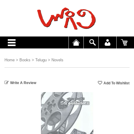
Home
>
Books
>
Telugu
>
Novels
Write A Review