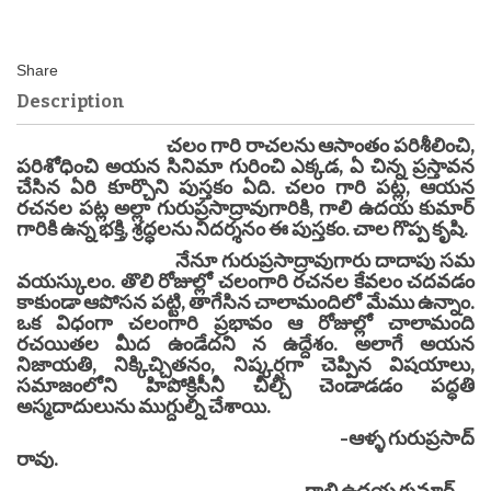
Description
చలం గారి రాచలను ఆసాంతం పరిశీలించి,
పరిశోధించి అయన సినిమా గురించి ఎక్కడ, ఏ చిన్న ప్రస్తావన
చేసిన ఏరి కూర్చొని పుస్తకం ఏది. చలం గారి పట్ల, ఆయన
రచనల పట్ల అల్లా గురుప్రసాద్రావుగారికి, గాలి ఉదయ కుమార్
గారికి ఉన్న భక్తి, శ్రద్ధలను నిదర్శనం ఈ పుస్తకం. చాల గొప్ప కృషి.
నేనూ గురుప్రసాద్రావుగారు దాదాపు సమ
వయస్కులం. తొలి రోజుల్లో చలంగారి రచనల కేవలం చదవడం
కాకుండా ఆపోసన పట్టి, తాగేసిన చాలామందిలో మేము ఉన్నాం.
ఒక విధంగా చలంగారి ప్రభావం ఆ రోజుల్లో చాలామంది
రచయితల మీద ఉండేదని న ఉద్దేశం. అలాగే అయన
నిజాయతి, నిక్కిచ్చితనం, నిష్కర్షగా చెప్పిన విషయాలు,
సమాజంలోని హిపోక్రిసీనీ చీల్చి చెండాడడం పద్ధతి
అస్మదాదులును ముగ్దుల్ని చేశాయి.
-ఆళ్ళ గురుప్రసాద్
రావు.