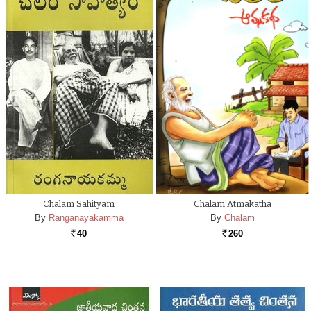
Chalam Sahityam
Chalam Atmakatha
By
Ranganayakamma
By
Chalam
40
260
Rs.
Rs.