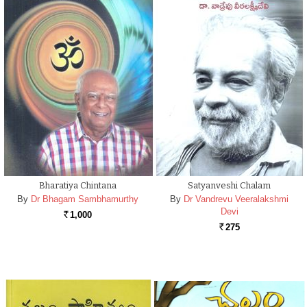
Bharatiya Chintana
Satyanveshi Chalam
By
Dr Bhagam Sambhamurthy
By
Dr Vandrevu Veeralakshmi
Devi
1,000
Rs.
275
Rs.