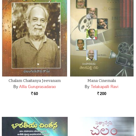
Chalam Chaitanya Jeevanam
Mana Cinemalu
By
Allla Guruprasadarao
By
Telakapalli Ravi
60
200
Rs.
Rs.