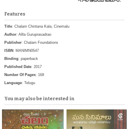
-గాలి ఉదయ కుమార్.
Features
Title
: Chalam Chintana Kala, Cinemalu
Author
: Allla Guruprasadrao
Publisher
: Chalam Foundations
ISBN
: MANIMN0547
Binding
: paperback
Published Date
: 2017
Number Of Pages
: 168
Language
: Telugu
You may also be interested in