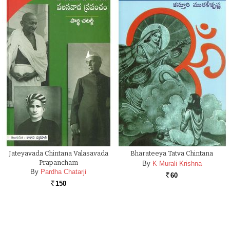
Jateyavada Chintana Valasavada
Bharateeya Tatva Chintana
Prapancham
By
K Murali Krishna
By
Pardha Chatarji
60
Rs.
150
Rs.