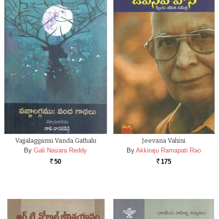
Vajjalaggamu Vanda Gathalu
Jeevana Vahini
By
Gali Nasara Reddy
By
Akkiraju Ramapati Rao
50
175
Rs.
Rs.