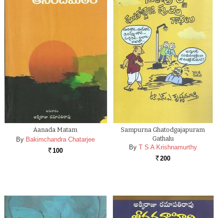
Aanada Matam
Sampurna Ghatodgajapuram
Gathalu
By
Bakimchandra Chatarjee
By
T S A Krishnamurthy
100
Rs.
200
Rs.