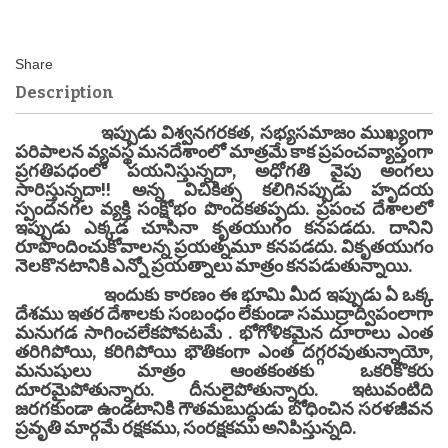
Description
ఇప్పుడు విశ్వనగరకత, సభ్యసమాజం ముఖ్యంగా
పరిపాలన వ్యవస్థ మనదేశాంలో మాత్రమే కాక ప్రపంచవ్యాప్తంగా
ప్రగతిపధంలో పయనిస్తున్నదా, అధోగతి వైపు అంగలు
సారిస్తున్నదా!! అన్న విచికిత్స కలిగినప్పుడు హృదయ
స్పందనగల వ్యక్తి సంక్షోభం పొందకతప్పదు. ప్రపంచ దేశాలలో
ఇప్పుడు ఎక్కడ చూసినా కృతయుగం కనపడదు. దానిని
రూపొందించుకోవాలన్న ప్రయత్నమూ కనపడదు. వికృతయుగం
నెలకొనటానికి ఎన్నో ప్రయత్నాలు మాత్రం కనపడుతున్నాయి.
ఇందుకు కారణం ఈ భూమి మీద ఇప్పుడు ఏ ఒక్క
దేశము ఇతర దేశాలకు సంబంధం లేకుండా సముద్రాద్విపంలాగా
మనుగడ సాగించలేకపోవటమే . భోగోళికమైన దూరాలు ఎంత
తరిగిపోయి, కరిగిపోయి భౌతికంగా ఎంత దగ్గరవుతున్నాయో,
మనుషులు మాత్రం ఆంతకంతకు ఒకరికొకరు
దూరమైపోతున్నారు. దీనులైపోతున్నారు. ఇటువంటిది
జరగకుండా ఉండటానికి గౌతమబుద్ధుడు బోధించిన సరళజీవన
ప్రవృతి మార్గమే రక్షకము, సంరక్షకము అనిపిస్తున్నది.