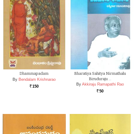
Dhammapadam
Bharatiya Sahitya Nirmathalu
Biruduraju …
By
Bendalam Krishnarao
By
Akkiraju Ramapathi Rao
150
Rs.
50
Rs.