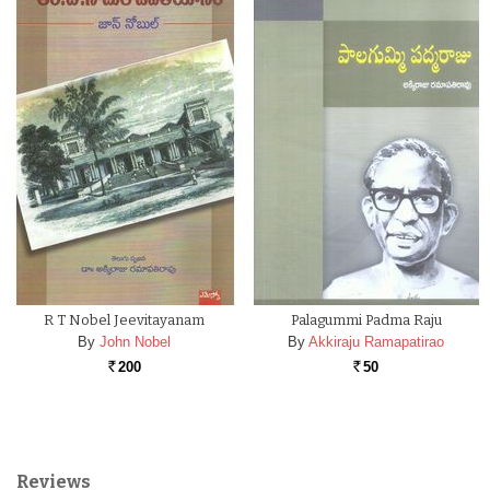
R T Nobel Jeevitayanam
Palagummi Padma Raju
By
John Nobel
By
Akkiraju Ramapatirao
200
50
Rs.
Rs.
Reviews