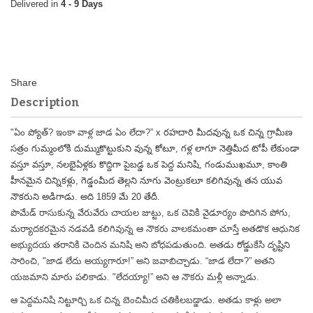
4 - 9 Days
Description
"ఏం ప్యోత్? ఇంకా వాళ్ల జాడ ఏం లేదా?”
x రహదారి మీదవున్న ఒక చిన్న గ్రామీణ
సత్రం గుమ్మంలోకి దుమ్ముకొట్టుకుని వున్న కోటూ, గళ్ల లాగూ నెత్తిమీద టోపీ లేకుండా
వస్తూ వస్తూ, నలభైఏళ్లకు కొద్దిగా పైబడ్డ ఒక పెద్ద మనిషి, గండుముఖమూ, కాంతి
హీనమైన చిన్నికళ్లు, గెడ్డంమీద తెల్లని నూగు వెంట్రుకలూ కలిగివున్న తన యువ
నౌకరుని అడిగాడు. అది 1859 మే 20 తేదీ.
పొమేడ్ రాసుకున్న వేరువేరు చాయల జుట్టు, ఒక చెవికి వైడూర్యం పొదిగిన పోగు,
మర్యాదకరమైన నడవడి కలిగివున్న ఆ నౌకరు వాలకమంతా చూస్తే అతడొక ఆధునిక
అభ్యుదయ తరానికి చెందిన మనిషి అని బోధపడుతుంది. అతడు రోడ్డుకేసి దృష్టిని
సారించి, "జాడ లేదు అయ్యగారూ!” అని జవాబిచ్చాడు. “జాడ లేదా?” అతని
యజమాని మారు పలికాడు. "లేదయ్యా!” అని ఆ నౌకరు మళ్లీ అన్నాడు.
ఆ పెద్దమనిషి నిట్టూర్చి ఒక చిన్న బెంచిమీద చతికిలబడ్డాడు. అతడు కాళ్లు అలా