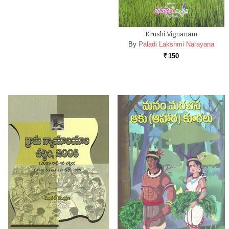
Krushi Vignanam
By
Paladi Lakshmi Narayana
150
Rs.