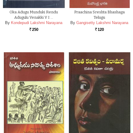
Oka Adugu Munduki Rendu
Praachina Sreshta Bhashaga
Adugulu Venakki V I …
Telugu
By
Kondepudi Lakshmi Narayana
By
Gangisetty Lakshmi Narayana
250
120
Rs.
Rs.