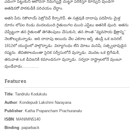
ఎడంగా పెట్టుకుని ఆలోచనా నిమగ్నుడై చుట్టూ పరికిస్తూ కూర్చుని వుండగా
అతడెవరో పాఠకుడికి పరిచయం చేద్దాం.
అతని పేరు నికొలాయ్ పెట్రోవిచ్ కిర్సానొవ్. ఈ సత్రవుకి దాదాపు పదిహేను మైళ్ల
దూరం లోపల రెండు వందలమంది రైతులుగల మంచి ఎస్టేటు అతనికి వుంది. అతను
చెప్పేట్టుగా తన రైతులతో తెగతెంపులు చేసుకుని, తన సొంత "వ్యవసాయ క్షేత్రాన్ని”
నెలకొల్పుకున్నాడు. అది దాదాపు అయిదు వేల ఎకరాల ఆస్తి. తండ్రి ఒక జనరల్.
1812లో యుద్ధంలో పాల్గొన్నాడు. విద్యాగంధం లేని మోటు మనిషి, సత్స్వభావుడైన
రష్యను. జీవితకాలమంతా సైనిక సర్వీసులోనే వున్నాడు. మొదట ఒక బ్రిగేడుకి,
తరువాత ఒక డివిజనికి కమాండరుగా వున్నాడు. సర్వదా రాష్ట్రాలలోనే వుంటూ
వుండేవాడు..............
Features
Title
: Tandrulu Kodukulu
Author
: Kondepudi Lakshmi Narayana
Publisher
: Katha Prapancham Prachuranalu
ISBN
: MANIMN5140
Binding
: paparback