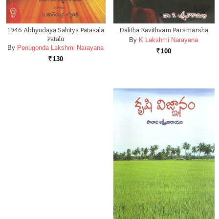
1946 Abhyudaya Sahitya Patasala
Dalitha Kavithvam Paramarsha
Patalu
By
K Lakshmi Narayana
By
Penugonda Lakshmi Narayana
100
Rs.
130
Rs.