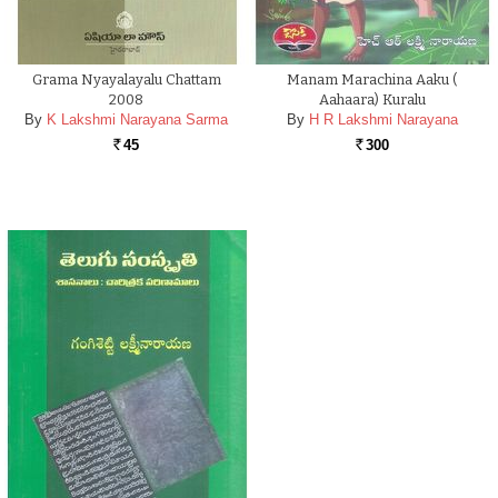
Grama Nyayalayalu Chattam
Manam Marachina Aaku (
2008
Aahaara) Kuralu
By
K Lakshmi Narayana Sarma
By
H R Lakshmi Narayana
45
300
Rs.
Rs.