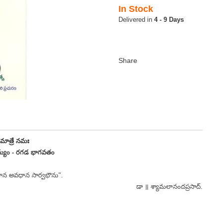
In Stock
4 - 9 Days
రీ మాత్రే నమః
మ్యం - రగడ భాగవతం
మాన అవధాన సార్వభౌను".
డా ॥ శ్యామలానందప్రసాద్.