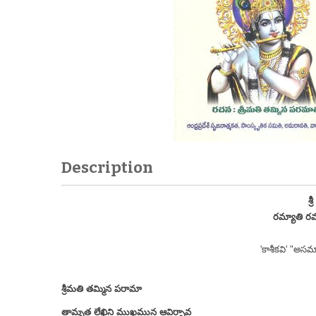
Description
శ్
రమ్యాతి ర
'కాశీకవి' "అస
శ్రీమతి తమ్మిన పరామా
తామృత లేఖిని ముఖమున ఆవిర్భావ