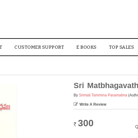
T
CUSTOMER SUPPORT
E BOOKS
TOP SALES
Sri Matbhagava
By
Srimati Tammina Paramatma
(Auth
Write A Review
300
Rs.
Q