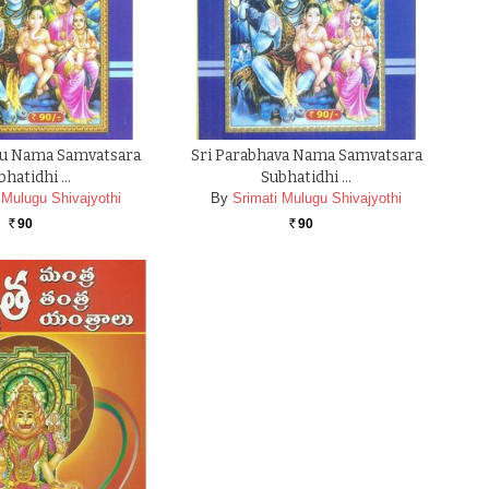
su Nama Samvatsara
Sri Parabhava Nama Samvatsara
bhatidhi …
Subhatidhi …
 Mulugu Shivajyothi
By
Srimati Mulugu Shivajyothi
90
90
Rs.
Rs.