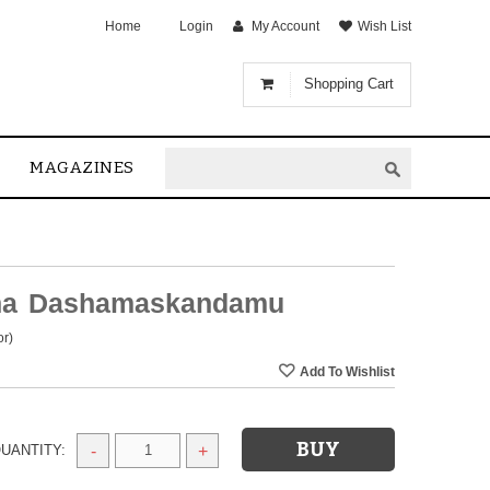
Home
Login
My Account
Wish List
Shopping Cart
MAGAZINES
tha Dashamaskandamu
or)
UANTITY:
-
+