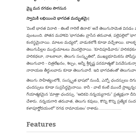
మ్మై మన రగడల సొగసున
స్వామికి లభియించె భాగవత మద్భుతమై।
'వింటే భారత వినాలి - తింటే గారెలే తినాలి' అనే తెలుగుసామెత వినడం
వుంటుంది. పోతన మహాకవి 'భాగవతం వ్రాసిన తరువాత, పల్లెపల్లెలో 'భ
కంఠస్థమైనాయి. మాటల మధ్యలో, వాడుకలోకి కూడా వచ్చేశాయి. బాలకృష్ణు
తెలుగుపిల్లల ముద్దుమాటలు మొదలైనాయి. 'కూచిపూడివారు' హరికథక
హరికథలూ, నాటకాలూ, తెలుగు సంస్కృతిలో, ముఖ్యభూమికను పోషిస్తున
తెలుగువారి - చిత్రలేఖనం, శిల్పం, అన్నీ శ్రీకృష్ణ పరమాత్మతో పెనవేసుక
నారాయణ తీర్థులవారు కూడా తెలుగువారే. ఇది భాగవతంతో తెలుగువ
తెలుగు సాహిత్యంలోకి, సంస్కృత భాషలో నుండి, ఎన్నో ఛందస్సులు దిగుమ
ఛందస్సులు కూడా సుప్రసిద్ధమైనాయి. కానీ - వాటి కంటే ముందే ప్రాఙ్
గేయాత్మకమైన 'మాత్రా ఛందస్సు. “ఆదికవి నన్నయ్యగారు" ప్రత్యక్షంగా
చేశారు. నన్నయగారి తరువాత, తెలుగు కవులు, కొన్ని కొన్ని ప్రత్య
కళాపూర్ణోదయంలో 'రగడ రామాయణం' రాశాడు...................
Features