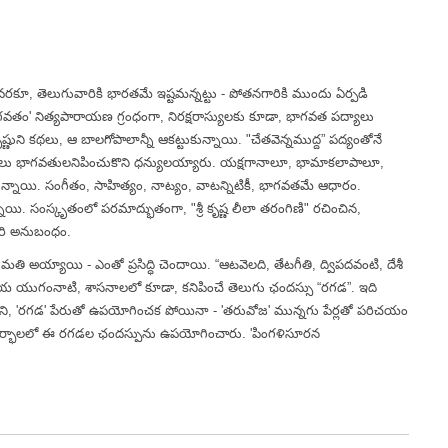
 వరకూ, తెలుగువారికి భారతమే ఇష్టమన్నట్టు - పోతనగారికి ముందు ఏర్పడి
ాగవతం' నిత్యపారాయణ గ్రంధంగా, నిరక్షరాస్యులకు కూడా, భాగవత పద్యాలు
ని కథలు, ఆ బాలగోపాలాన్నీ ఆకట్టుకున్నాయి. "చేతవెన్నముద్ద” పద్యంతోనే
ులు భాగవతులనిపించుకొని ధన్యులయ్యారు. యక్షగానాలూ, భామాకలాపాలూ,
్నాయి. సంగీతం, సాహిత్యం, నాట్యం, వాటన్నిటికీ, భాగవతమే ఆధారం.
ున్నాయి. సంస్కృతంలో పరమాద్భుతంగా, "శ్రీ కృష్ణ లీలా తరంగిణి" రచించిన,
ారి అనుబంధం.
తి అయ్యాయి - ఎంతో ప్రసిద్ధి చెందాయి. “ఆటవెలది, తేటగీతి, ద్విపదవంటి, దేశీ
నన్నయ యుగంనాటి, శాసనాలలో కూడా, కనిపించే తెలుగు ఛందస్సు “రగడ”. ఇది
 దీనిని, 'రగడ' పేరుతో ఉపయోగించక పోయినా - 'తరువోజ' మున్నగు పేర్లతో పరిచయం
ేక సందర్భాలలో ఈ రగడల ఛందస్పును ఉపయోగించారు. 'పింగళిసూరన