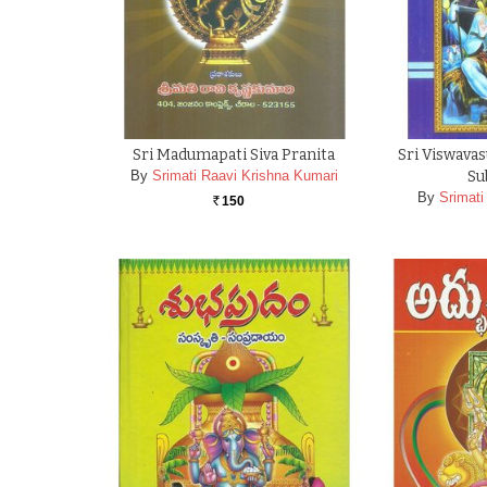
Sri Madumapati Siva Pranita
Sri Viswava
By
Srimati Raavi Krishna Kumari
Su
By
Srimati
150
Rs.