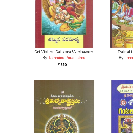
Sri Vishnu Sahasra Vaibhavam
Palnati
By
Tammina Paramatma
By
Tam
250
Rs.