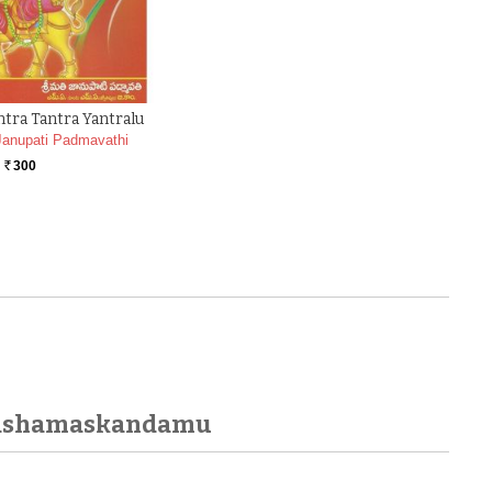
tra Tantra Yantralu
Janupati Padmavathi
300
Rs.
 Dashamaskandamu