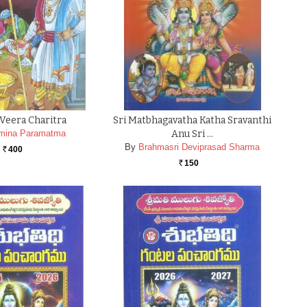
 Veera Charitra
Sri Matbhagavatha Katha Sravanthi
mina Paramatma
Anu Sri …
By
Brahmasri Deviprasad Sharma
400
Rs.
150
Rs.