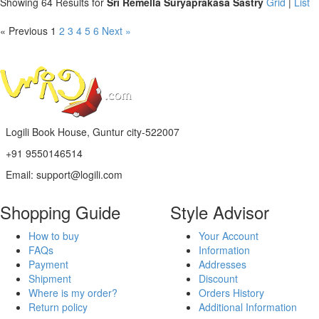
Showing 64 Results for
Sri Remella Suryaprakasa Sastry
Grid
|
List
« Previous
1
2
3
4
5
6
Next »
Logili Book House, Guntur city-522007
+91 9550146514
Email: support@logili.com
Shopping Guide
Style Advisor
How to buy
Your Account
FAQs
Information
Payment
Addresses
Shipment
Discount
Where is my order?
Orders History
Return policy
Additional Information