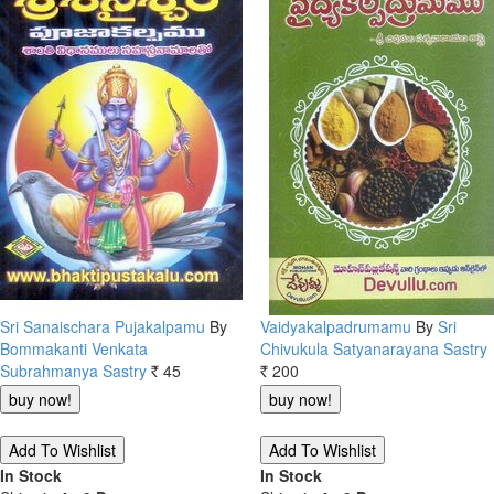
Sri Sanaischara Pujakalpamu
By
Vaidyakalpadrumamu
By
Sri
Bommakanti Venkata
Chivukula Satyanarayana Sastry
Subrahmanya Sastry
45
200
Rs.
Rs.
In Stock
In Stock