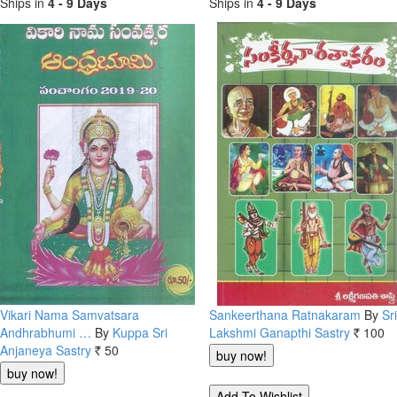
Ships in
4 - 9 Days
Ships in
4 - 9 Days
Vikari Nama Samvatsara
Sankeerthana Ratnakaram
By
Sri
Andhrabhumi …
By
Kuppa Sri
Lakshmi Ganapthi Sastry
100
Rs.
Anjaneya Sastry
50
Rs.