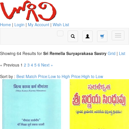
Home
|
Login
|
My Account
|
Wish List
Showing 64 Results for
Sri Remella Suryaprakasa Sastry
Grid
|
List
« Previous
1
2
3
4
5
6
Next »
Sort by :
Best Match
Price:Low to High
Price:High to Low