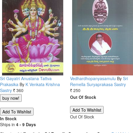
Sri Gayatri Anustana Tattva
Vedhardhopanyasamulu
By
Sri
Prakasika
By
K Venkata Krishna
Remella Suryaprakasa Sastry
Sastry
360
250
Rs.
Rs.
Out Of Stock
Out Of Stock
In Stock
Ships in
4 - 9 Days