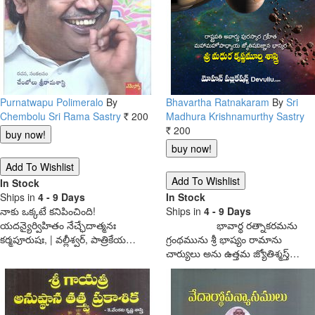
Purnatwapu Polimeralo
By
Bhavartha Ratnakaram
By
Sri
Chembolu Sri Rama Sastry
200
Madhura Krishnamurthy Sastry
Rs.
200
Rs.
In Stock
Ships in
4 - 9 Days
In Stock
నాకు ఒక్కటే కనిపించింది!
Ships in
4 - 9 Days
యదన్యైర్విహితం నేచ్ఛేదాత్మనః
భావార్థ రత్నాకరమను
కర్మపూరుషః, | వల్లీశ్వర్, పాత్రికేయ…
గ్రంథమును శ్రీ భాష్యం రామాను
చార్యులు అను ఉత్తమ జ్యోతిశ్మస్త్…