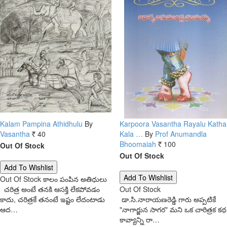
Kalam Pampina Athidhulu
By
Karpoora Vasantha Rayalu Katha
Vasantha
40
Kala …
By
Prof Anumandla
Rs.
Bhoomaiah
100
Out Of Stock
Rs.
Out Of Stock
Out Of Stock
కాలం పంపిన అతిధులు
చరిత్ర అంటే తనకి ఆసక్తి లేకపోవడం
Out Of Stock
కాదు, చరిత్రకే తనంటే ఇష్టం లేదంటాడు
డా.సి.నారాయణరెడ్డి గారు అప్పటికే
ఆద…
"నాగార్జున సాగర" మని ఒక చారిత్రక కథ
కావ్యాన్ని రా…