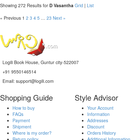
Showing 272 Results for
D Vasantha
Grid
|
List
« Previous
1
2
3
4
5
…
23
Next »
Logili Book House, Guntur city-522007
+91 9550146514
Email: support@logili.com
Shopping Guide
Style Advisor
How to buy
Your Account
FAQs
Information
Payment
Addresses
Shipment
Discount
Where is my order?
Orders History
Return policy
Additional Information