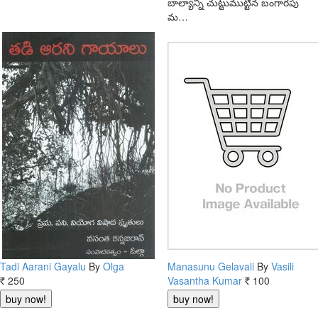
బాల్యాన్ని చుట్టుముట్టిన బంగారపు
మ…
Tadi Aarani Gayalu
By
Olga
Manasunu Gelavali
By
Vasili
250
Vasantha Kumar
100
Rs.
Rs.