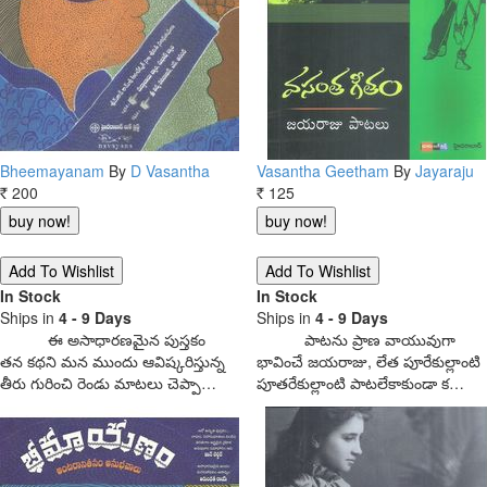
Bheemayanam
By
D Vasantha
Vasantha Geetham
By
Jayaraju
200
125
Rs.
Rs.
In Stock
In Stock
Ships in
4 - 9 Days
Ships in
4 - 9 Days
ఈ అసాధారణమైన పుస్తకం
పాటను ప్రాణ వాయువుగా
తన కథని మన ముందు ఆవిష్కరిస్తున్న
భావించే జయరాజు, లేత పూరేకుల్లాంటి
తీరు గురించి రెండు మాటలు చెప్పా…
పూతరేకుల్లాంటి పాటలేకాకుండా క…