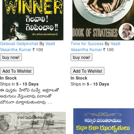
Gelavali Gelipinchali
By
Vasili
Time for Success
By
Vasili
Vasantha Kumar
100
Vasantha Kumar
100
Rs.
Rs.
In Stock
In Stock
Ships in
5 - 15 Days
Ships in
5 - 15 Days
ఈ పుస్తకం హీరోవి నువ్వే అక్షరాలతో
అడుగులు వేస్తుంటావు పదాలతో
మౌనంగా మాట్లాడుతుంటావు …