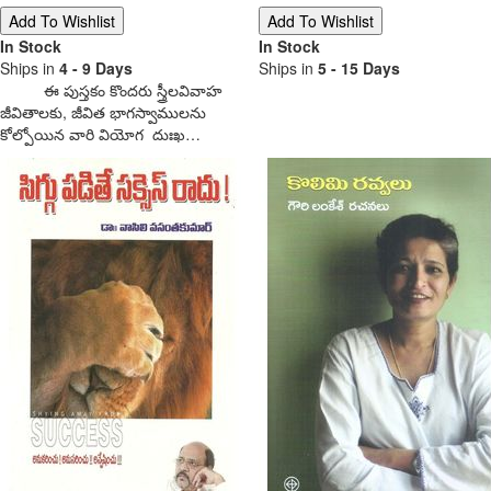
In Stock
In Stock
Ships in
4 - 9 Days
Ships in
5 - 15 Days
ఈ పుస్తకం కొందరు స్త్రీలవివాహ
జీవితాలకు, జీవిత భాగస్వాములను
కోల్పోయిన వారి వియోగ దుఃఖ…