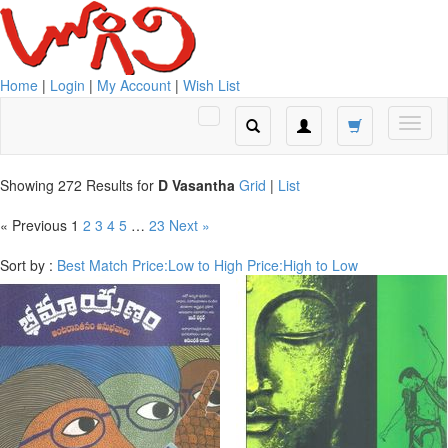
Home
|
Login
|
My Account
|
Wish List
Showing 272 Results for
D Vasantha
Grid
|
List
« Previous
1
2
3
4
5
…
23
Next »
Sort by :
Best Match
Price:Low to High
Price:High to Low