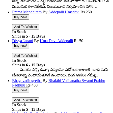
అక్క అలుగుడు - చెల్లి సణుగుడు తొలిసారిగా ది. 04-08-2017 న
సుమధుర కళానికేతన్, విజయవాడ నిర్వహించిన హాస…
Prema Mandhiram
By
Addepalli Umadevi
Rs.
250
In Stock
Ships in
5 - 15 Days
Divya Janani
By
Uma Devi Addepalli
Rs.
50
In Stock
Ships in
6 - 15 Days
మనకు ఎన్ని ఉన్నా ఎప్పుడూ ఎదో ఒక అశాంతి, బాధ మన
జీవితాల్ని వెంటాడుతూనే ఉంటాయి. మన అసలు గమ్య…
Bhagavadh geetha
By
Bhakthi Vedhanatha Swami Prabhu
Padhulu
Rs.
450
In Stock
Ships in
5 - 15 Days