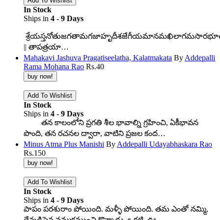
In Stock
Ships in
4 - 9 Days
శ్రేయస్తనోతుజగతామగజాహృదీశజేగీయమానమఖిలాగమసారభూ
|| తాపత్రయా…
Mahakavi Jashuva Pragatiseelatha, Kalatmakata
By
Addepalli
Rama Mohana Rao
Rs.
40
In Stock
Ships in
4 - 9 Days
తన కాలంలోని ప్రగతి శీల భావాల్ని గ్రహించి, ఏకీభావన
పొంది, తన రచనల ద్వారా, వాటిని ప్రజల కంద…
Minus Atma Plus Manishi
By
Addepalli Udayabhaskara Rao
Rs.
150
In Stock
Ships in
4 - 9 Days
పాపం పరశురాం పోయింది. మళ్ళీ పోయింది. తమ ఎంతో నమ్మి,
దేవుడిపైన నమ్మకముంచి కొన్నాడు. ఒకటి, ఊ…