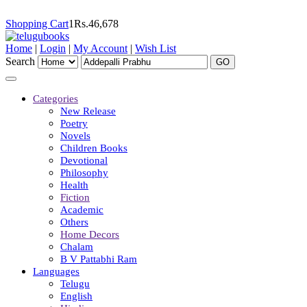
Shopping Cart
1
Rs.
46,678
Home
|
Login
|
My Account
|
Wish List
Search
Categories
New Release
Poetry
Novels
Children Books
Devotional
Philosophy
Health
Fiction
Academic
Others
Home Decors
Chalam
B V Pattabhi Ram
Languages
Telugu
English