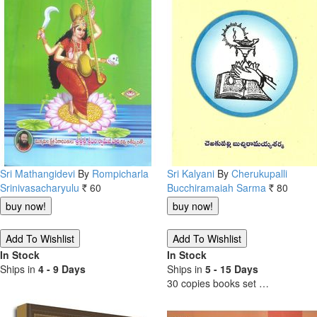
Sri Mathangidevi
By
Rompicharla
Sri Kalyani
By
Cherukupalli
Srinivasacharyulu
60
Bucchiramaiah Sarma
80
Rs.
Rs.
In Stock
In Stock
Ships in
4 - 9 Days
Ships in
5 - 15 Days
30 copies books set …