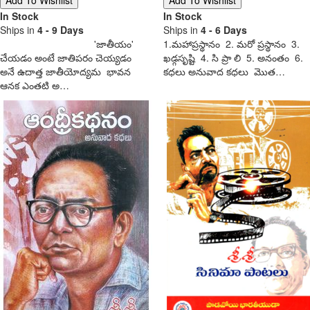
In Stock
In Stock
Ships in
4 - 9 Days
Ships in
4 - 6 Days
'జాతీయం'
1.మహాప్రస్థానం 2. మరో ప్రస్థానం 3.
చేయడం అంటే జాతిపరం చెయ్యడం
ఖడ్గసృష్టి 4. సి ప్రా లి 5. అనంతం 6.
అనే ఉదాత్త జాతీయోద్యమ భావన
కధలు అనువాద కధలు మొత…
ఆనక ఎంతటి అ…