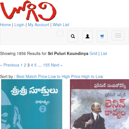
Home
|
Login
|
My Account
|
Wish List
Showing 1856 Results for
Sri Poluri Koundinya
Grid
|
List
« Previous
1
2
3
4
5
…
155
Next »
Sort by :
Best Match
Price:Low to High
Price:High to Low