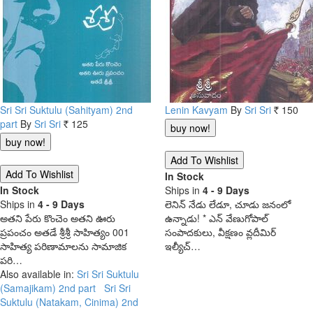
Sri Sri Suktulu (Sahityam) 2nd
Lenin Kavyam
By
Sri Sri
150
Rs.
part
By
Sri Sri
125
Rs.
In Stock
In Stock
Ships in
4 - 9 Days
Ships in
4 - 9 Days
లెనిన్ నేడు లేడూ, చూడు జనంలో
అతని పేరు కొంచెం అతని ఊరు
ఉన్నాడు! * ఎన్ వేణుగోపాల్
ప్రపంచం అతడే శ్రీశ్రీ సాహిత్యం 001
సంపాదకులు, వీక్షణం వ్లదీమిర్
సాహిత్య పరిణామాలను సామాజిక
ఇల్యీచ్…
పరి…
Also available in:
Sri Sri Suktulu
(Samajikam) 2nd part
Sri Sri
Suktulu (Natakam, Cinima) 2nd