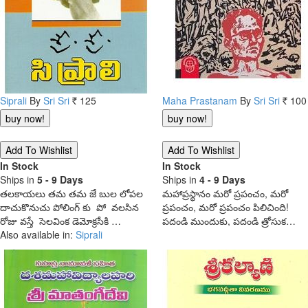
Siprali
By
Sri Sri
125
Maha Prastanam
By
Sri Sri
100
Rs.
Rs.
In Stock
In Stock
Ships in
5 - 9 Days
Ships in
4 - 9 Days
తలకాయలు తమ తమ జే బుల లోపల
మహాప్రస్థానం మరో ప్రపంచం, మరో
దాచుకొనుచు పోలింగ్ కు పో వలసిన
ప్రపంచం, మరో ప్రపంచం పిలిచింది!
రోజు వస్తే సెలవింక డెమోక్రసీకి …
పదండి ముందుకు, పదండి త్రోసుక…
Also available in:
Siprali