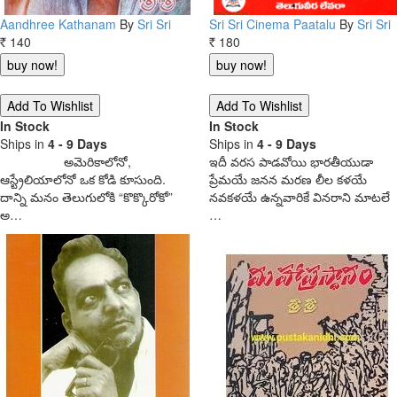
Aandhree Kathanam
By
Sri Sri
Sri Sri Cinema Paatalu
By
Sri Sri
140
180
Rs.
Rs.
In Stock
In Stock
Ships in
4 - 9 Days
Ships in
4 - 9 Days
అమెరికాలోనో,
ఇదీ వరస పాడవోయి భారతీయుడా
ఆస్ట్రేలియాలోనో ఒక కోడి కూసుంది.
ప్రేమయే జనన మరణ లీల కళయే
దాన్ని మనం తెలుగులోకి “కొక్కొరోకో”
నవకళయే ఉన్నవారికే వినరాని మాటలే
అ…
…