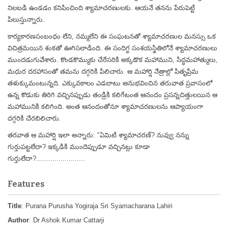
నిలబడి ఉండడం కనిపించింది శ్యామాచరణులకు. ఆయనే తనను పేరుపెట్టి
పిలుస్తున్నారు.
కార్యకారణసంబంధం లేని, నమ్మలేని ఈ సంఘటనతో శ్యామాచరణుల మనస్సు ఒక
విచిత్రమయిన శంకతో ఊగిసలాడింది. ఈ సందిగ్ధ సంశయస్థితిలోనే శ్యామాచరణులు
ముందడుగువేశారు. కొండకొమ్ముకు చేరేసరికి అక్కడొక మహాముని, సిద్ధమహాత్ములు,
మధుర దరహాసంతో తమను దగ్గరికి పిలిచారు. ఆ మహార్షి నేత్రాల్లో పితృప్రేమ
తళుక్కుమంటున్నది. ఎక్కువకాలం ఎడబాటు అనుభవించిన తరువాత ప్రవాసంలో
ఉన్న కొడుకు తిరిగి వచ్చినప్పుడు తండ్రికి కలిగేటంత ఆనందం ప్రసన్నచిత్తులయిన ఆ
మహామునికి కలిగింది. అంత ఆనందంతోనూ శ్యామాచరణులను ఆప్యాయంగా
దగ్గరికి చేరబిలిచారు.
తరవాత ఆ మహార్షి ఇలా అన్నారు: "ఏమిటి శ్యామాచరణ్? నువ్వు నన్ను
గుర్తుపట్టలేదా? ఇక్కడికి ముందెప్పుడూ వచ్చినట్లు కూడా
గుర్తులేదా?........................
Features
Title
: Purana Purusha Yogiraja Sri Syamacharana Lahiri
Author
: Dr Ashok Kumar Cattarji