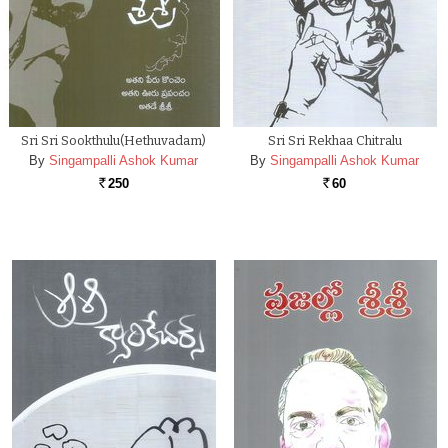
Sri Sri Sookthulu(Hethuvadam)
Sri Sri Rekhaa Chitralu
By
Singampalli Ashok Kumar
By
Singampalli Ashok Kumar
250
60
Rs.
Rs.