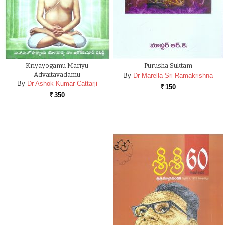
Kriyayogamu Mariyu
Purusha Suktam
Advaitavadamu
By
Dr Marella Sri Ramakrishna
By
Dr Ashok Kumar Cattarji
150
Rs.
350
Rs.