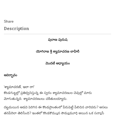
Description
పురాణ పురుష
యోగిరాజ శ్రీ శ్యామాచరణ లాహిరీ
మొదటి అధ్యాయం
ఆవిర్భావం
'శ్యామాచరణ్, ఇలా రా!'
కొండగుట్టల్లో ప్రతిధ్వనిస్తున్న ఈ స్వరం శ్యామాచరణుల చెవుల్లో మారు
మోగుతున్నది. శ్యామాచరణులు చకితులయ్యారు.
దట్టమయిన అడవి పెరిగిన ఈ కొండప్రాంతంలో పేరుపెట్టి పిలిచిన వారెవరు? అసలు
తనపేరెలా తెలిసింది? ఇంతలో కొండకొమ్మున సౌమ్యమూర్తి అయిన ఒక సన్యాసి